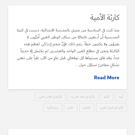
كارثة الأمية
منذ كنت في السادسة من عمري بالمدرسة الابتدائية، درست في كتبنا
المدرسية أن أربعين بالمائة من سكان الوطن العربي أميُّون، لا
يقرؤون ولا يكتبون حرفاً، رغم ذلك، فإنَّ حجم إدراكي لعظم هذه
الكارثة ونحن في مطلع القرن الواحد والعشرين لم يكتمل إلا حديثاً
جداً، وقد فاق مستواها كل توقعاتي. قبل عامٍ من الآن، طرأ على ذهني
بشكلٍ مفاجئ تساؤل حول …
Read More
أمية
الأمية
الأمية في البلاد العربية
الأمية في العالم العربي
الأمية في الوطن العربي
التعليم
تعليم
محو الأمية