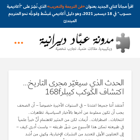
اقرأ مجاناً كتابي الجديد بعنوان
«
فن الترجمة والتعريب
»
الذي نُشِرَ على "أكاديمية
حسوب" في 18 ديسمبر 2021، وهو دليل أكاديمي مُبسَّط ومُوجَّه نحو المترجم
المبتدئ
الحدث الذي سيغيّر مجرى التاريخ…
اكتشاف الكوكب كيبلر168f
أعتقد أننا جميعا اعتدنا – في السنوات الأخيرة خصوصاً – أن الصحف
يجب أن تكون مملوءة عن آخرها بالأخبار السياسية، تظاهرات…
انتخابات… اضطرابات… أزمات. لكن من المثير للاهتمام أنَّ خبراً علمياً
في طبيعته تمكن هذا الأسبوع من شقّ طريقه – ولست أدري كيف –
إلى العناوين الأولى للعديد من النشرات الإخبارية، وكوني من أشد