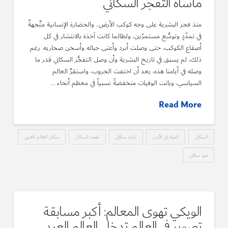
مأساة التفجُّر السكاني
منذ فجر البشرية على وجه كوكب الأرض.. والحضارة الإنسانية متَّجهةٌ
في تمدّدٍ وتوسُّع مستمرّين، ولطالما كانت آخذة بالانتشار في كل
أصقاع الكوكب، حتى وصلت أبرد وأعتى جباله وأسخن صحاريه. رغم
ذلك، لم يسبق في تاريخ البشرية وأن وصل التفجُّر السكاني قدر ما
وصله في أيامنا هذه، بعد أن اختفت الحروب، واستقرَّ العالم
السياسي، وباتت الوفيات منخفضةً نسبياً في معظم أنحاء …
Read More
السكان
المياه في الأردن
تزايد سكاني
تفجر السكان
سكان العالم العربي
نمو سكاني
الويكي تهوى المعالم: أكبر مسابقة
تصويرٍ في العالم تدخل العالم العربي