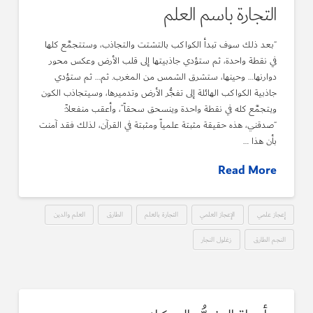
التجارة باسم العلم
“بعد ذلك سوف تبدأ الكواكب بالتشتت والتجاذب، وستتجمَّع كلها
في نقطة واحدة، ثم ستؤدي جاذبيتها إلى قلب الأرض وعكس محور
دوارنها… وحينها، ستشرق الشمس من المغرب. ثم… ثم ستؤدي
جاذبية الكواكب الهائلة إلى تفجُّر الأرض وتدميرها، وسيتجاذب الكون
ويتجمَّع كله في نقطة واحدة وينسحق سحقاً”، وأعقب منفعلاً:
“صدقني، هذه حقيقة مثبتة علمياً ومثبتة في القرآن، لذلك فقد آمنت
بأن هذا …
Read More
إعجاز علمي
الإعجاز العلمي
التجارة بالعلم
الطارق
العلم والدين
النجم الطارق
زغلول النجار