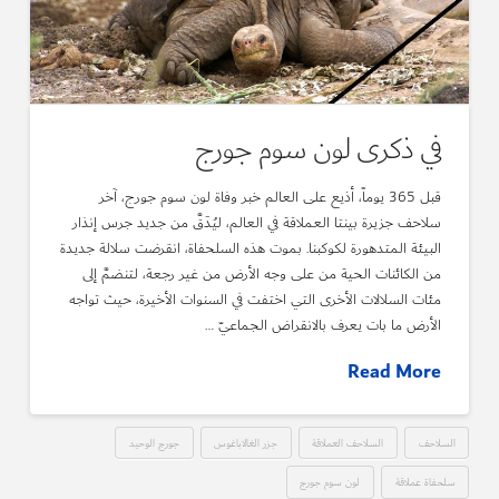
في ذكرى لون سوم جورج
قبل 365 يوماً، أذيع على العالم خبر وفاة لون سوم جورج، آخر
سلاحف جزيرة بينتا العملاقة في العالم، ليُدَقَّ من جديد جرس إنذار
البيئة المتدهورة لكوكبنا. بموت هذه السلحفاة، انقرضت سلالة جديدة
من الكائنات الحية من على وجه الأرض من غير رجعة، لتنضمَّ إلى
مئات السلالات الأخرى التي اختفت في السنوات الأخيرة، حيث تواجه
الأرض ما بات يعرف بالانقراض الجماعيّ …
Read More
السلاحف
السلاحف العملاقة
جزر الغالاباغوس
جورج الوحيد
سلحفاة عملاقة
لون سوم جورج