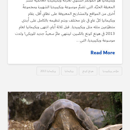
ويكيمانيا هو المؤتمر السنويّ لحركة ويكيميديا العالمية لنشر
المعرفة الحرَّة، التي تضمُّ موسوعة ويكيبيديا الشهيرة ومجموعةً
أخرى من المواقع والمشاريع المعروفة على نطاقٍ أقل، يقام
ويكيمانيا كلّ عامٍ في بلدٍ مختلف ويتم تنظيمه بالكامل على أيدي
متطوّعين مثله مثل ويكيبيديا.. قبل ثلاثة أيام، انتهى ويكيمانيا لعام
2013 في هونغ كونغ بالصّين، لينتهي عامٌ سعيدٌ جديد للويكي! ولدت
موسوعة ويكيبيديا، التي …
Read More
مؤتمر ويكيبيديا
هونغ كونغ
ويكيمانيا
ويكيمانيا 2013