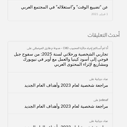
عن “تضييع الوقت” و”استغلاله” في المجتمع العربي
1 فبراير، 2021
أحدث التعليقات
أنا لم أنساكم: إحياء جائزة المحبوب (38) - مدونة م.طارق الموصللي
على
تجاربي الشخصية ورحلاتي لسنة 2025: من سفوح جبل
فوجي إلى أسود كينيا والعمل مع أوبر في نيويورك
ومشاريع لإثراء المحتوى العربي
عباد ديرانية
على
مراجعة شخصية لعام 2023 وأهداف العام الجديد
judesaf
على
مراجعة شخصية لعام 2023 وأهداف العام الجديد
عباد ديرانية
على