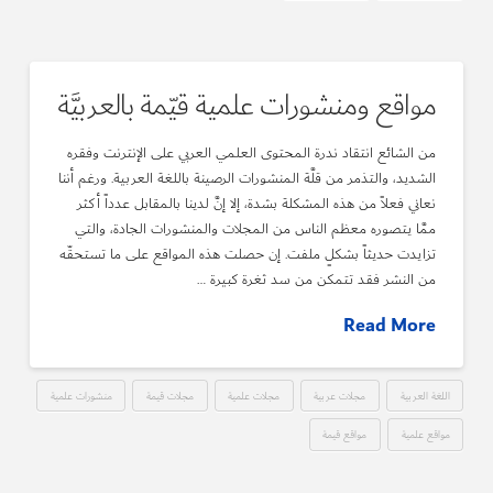
مواقع ومنشورات علمية قيّمة بالعربيَّة
من الشائع انتقاد ندرة المحتوى العلمي العربي على الإنترنت وفقره
الشديد، والتذمر من قلَّة المنشورات الرصينة باللغة العربية. ورغم أننا
نعاني فعلاً من هذه المشكلة بشدة، إلا إنَّ لدينا بالمقابل عدداً أكثر
ممَّا يتصوره معظم الناس من المجلات والمنشورات الجادة، والتي
تزايدت حديثاً بشكلٍ ملفت. إن حصلت هذه المواقع على ما تستحقّه
من النشر فقد تتمكن من سد ثغرة كبيرة …
Read More
اللغة العربية
مجلات عربية
مجلات علمية
مجلات قيمة
منشورات علمية
مواقع علمية
مواقع قيمة