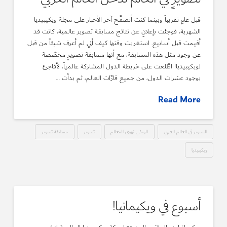
قبل عامٍ تقريباً وبينما كنت أتصفَّح آخر الأخبار على مجلة ويكيبيديا
الشهرية، فوجئت بإعلانٍ عن نتائج مسابقة تصوير عالمية، كانت قد
أقيمت قبل أسابيع. استغربت وقتها كيف أني لم أعرف شيئاً من قبل
عن وجود مثل هذه المسابقة، مع أنها مسابقة تصويرٍ مخصَّصة
لويكيبيديا! اطَّلعت على خريطة الدول المشاركة عالمياً، لأفاجئ
بوجود عشرات الدول، من جميع قارَّات العالم، ثم بدأت …
Read More
التصوير في العالم العربي
الويكي تهوى المعالم
تصوير
مسابقة تصوير
ويكيبيديا
أسبوع في ويكيمانيا!