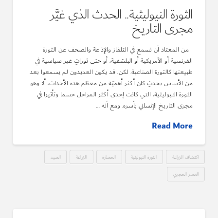
الثورة النيوليثية.. الحدث الذي غيَّر
مجرى التاريخ
من المعتاد أن نسمع في التلفاز والإذاعة والصحف عن الثورة
الفرنسية أو الأمريكية أو البلشفية، أو حتى ثوراتٍ غير سياسية في
طبيعتها كالثورة الصناعية. لكن، قد يكون العديدون لم يسمعوا بعد
من الأساس بحدثٍ كان أكثر أهميَّة من معظم هذه الأحداث، ألا وهو
الثورة النيوليثية، التي كانت إحدى أكثر المراحل حسما وتأثيرا في
مجرى التاريخ الإنساني بأسره. ومع أنه …
Read More
اكتشاف الزراعة
الثورة النيوليثية
الحضارة
الزراعة
الصيد
العصر الحجري