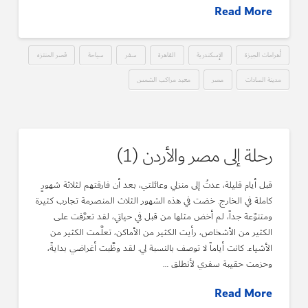
Read More
أهرامات الجيزة
الإسكندرية
القاهرة
سفر
سياحة
قصر المنتزه
مدينة السادات
مصر
معبد مراكب الشمس
رحلة إلى مصر والأردن (1)
قبل أيام قليلة، عدتُ إلى منزلي وعائلتي، بعد أن فارقتهم لثلاثة شهورٍ
كاملة في الخارج. خضت في هذه الشهور الثلاث المنصرمة تجارب كثيرة
ومتنوّعة جداً، لم أخض مثلها من قبل في حياتي، لقد تعرَّفت على
الكثير من الأشخاص، رأيت الكثير من الأماكن، تعلَّمت الكثير من
الأشياء. كانت أياماً لا توصف بالنسبة لي. لقد وظَّبت أغراضي بدايةً،
وحزمت حقيبة سفري لأنطلق …
Read More