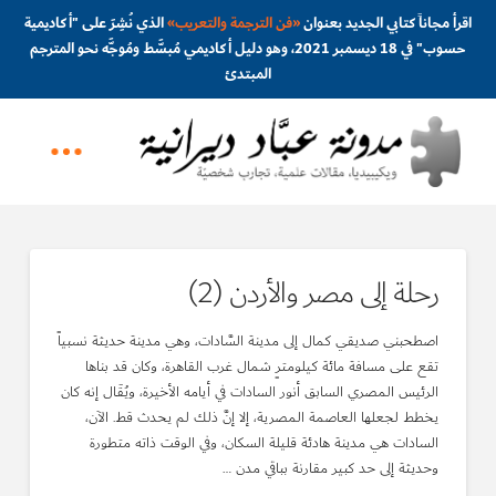
اقرأ مجاناً كتابي الجديد بعنوان
«
فن الترجمة والتعريب
»
الذي نُشِرَ على "أكاديمية
حسوب" في 18 ديسمبر 2021، وهو دليل أكاديمي مُبسَّط ومُوجَّه نحو المترجم
المبتدئ
رحلة إلى مصر والأردن (2)
اصطحبني صديقي كمال إلى مدينة السَّادات، وهي مدينة حديثة نسبياً
تقع على مسافة مائة كيلومترٍ شمال غرب القاهرة، وكان قد بناها
الرئيس المصري السابق أنور السادات في أيامه الأخيرة، ويُقَال إنه كان
يخطط لجعلها العاصمة المصرية، إلا إنَّ ذلك لم يحدث قط. الآن،
السادات هي مدينة هادئة قليلة السكان، وفي الوقت ذاته متطورة
وحديثة إلى حد كبير مقارنة بباقي مدن …