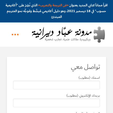
اقرأ مجاناً كتابي الجديد بعنوان
«
فن الترجمة والتعريب
»
الذي نُشِرَ على "أكاديمية
حسوب" في 18 ديسمبر 2021، وهو دليل أكاديمي مُبسَّط ومُوجَّه نحو المترجم
المبتدئ
تواصل معي
اسمك (مطلوب)
بريدك الإلكتروني (مطلوب)