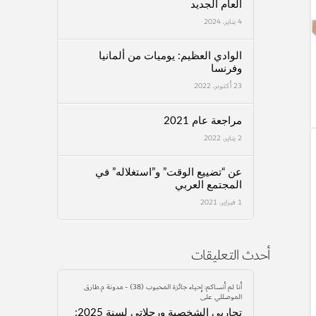
العام الجديد
4 يناير، 2024
الوادي العظيم: يوميات من ألمانيا
وفرنسا
23 أكتوبر، 2022
مراجعة عام 2021
2 يناير، 2022
عن “تضييع الوقت” و”استغلاله” في
المجتمع العربي
1 فبراير، 2021
أحدث التعليقات
أنا لم أنساكم: إحياء جائزة المحبوب (38) - مدونة م.طارق
الموصللي
على
تجاربي الشخصية ورحلاتي لسنة 2025: