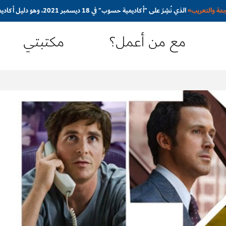
جمة والتعريب
»
الذي نُشِرَ على "أكاديمية حسوب" في 18 ديسمبر 2021، وهو دليل أكاديمي مُبسَّط ومُوجَّه نحو المترجم المبتدئ
مع من أعمل؟
مكتبتي