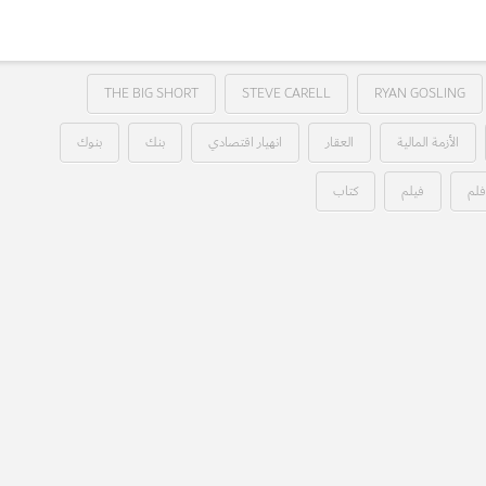
THE BIG SHORT
STEVE CARELL
RYAN GOSLING
الأزمة المالية
العقار
انهيار اقتصادي
بنك
بنوك
لم
فيلم
كتاب