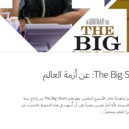
مراجعة لفلم The Big Short (2015): عن أزمة العالم
كنتُ أنوي لهذه التدوينة أن تكونَ محض مراجعة عن فلم عظيم شاهدتهُ خلال الأسبوع الماضي، وهو فلم The Big Short من إنتاج سنة
د فلم للسينما، فأنا أجدُ نفسي مجبراً على أن أُسهِبَ في هذه التدوينة بالحديث عن
َ للفلم يتمحورُ …