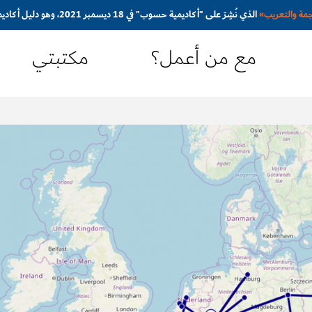
جمة والتعريب
»
الذي نُشِرَ على "أكاديمية حسوب" في 18 ديسمبر 2021، وهو دليل أكاديمي مُبسَّط ومُوجَّه نحو المترجم المبتدئ
مع من أعمل؟
مكتبتي