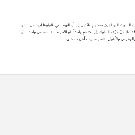
الملوك اليونانيّون سفنهم عائدين إلى أوطانهم التي فارقوها أزيد من عشر
د عاد كلّ هؤلاء الملوك إلى بلادهم واحداً تلو الآخر ما عدا شخصٍ واحدٍ عاثر
 والوحوش والأهوال لعشر سنوات أخرياتٍ حتى …