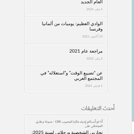
العام الجديد
4 يناير، 2024
الوادي العظيم: يوميات من ألمانيا
وفرنسا
23 أكتوبر، 2022
مراجعة عام 2021
2 يناير، 2022
عن “تضييع الوقت” و”استغلاله” في
المجتمع العربي
1 فبراير، 2021
أحدث التعليقات
أنا لم أنساكم: إحياء جائزة المحبوب (38) - مدونة م.طارق
الموصللي
على
تجاربي الشخصية ورحلاتي لسنة 2025: