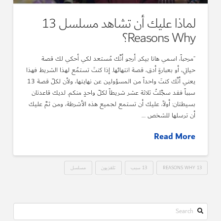
لماذا عليك أن تشاهد مسلسل 13
Reasons Why؟
“مرحباً، اسمي هانا بيكر. أرجو أنَّك مُستعد لكي أحكي لك قصة
حياتي، أو بعبارةٍ أدق، قصة انتهائها. إذا كنتَ تستمُع لهذا الشريط فهذا
يعني أنَّك كنتَ واحداً من المسؤولين عن نهايتها، ولأن لكلّ قصة 13
سبباً فقد سجَّلتُ ثلاثة عشر شريطاً لكلّ واحدٍ منكم. لديك قاعدتان
بسيطتان: أولاً، عليك أن تستمع لجميع هذه الأشرطة، ومن ثمَّ عليك
أن ترسلها للشخص …
Read More
13 REASONS WHY
13 سبب
تلفزيون
مسلسل
Search