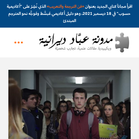
اقرأ مجاناً كتابي الجديد بعنوان
«
فن الترجمة والتعريب
»
الذي نُشِرَ على "أكاديمية
حسوب" في 18 ديسمبر 2021، وهو دليل أكاديمي مُبسَّط ومُوجَّه نحو المترجم
المبتدئ