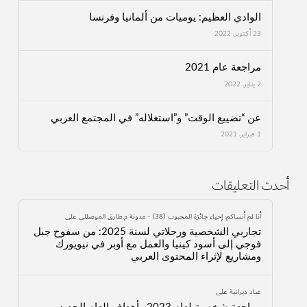
الوادي العظيم: يوميات من ألمانيا وفرنسا
23 أكتوبر، 2022
مراجعة عام 2021
2 يناير، 2022
عن “تضييع الوقت” و”استغلاله” في المجتمع العربي
1 فبراير، 2021
أحدث التعليقات
أنا لم أنساكم: إحياء جائزة المحبوب (38) - مدونة م.طارق الموصللي
على
تجاربي الشخصية ورحلاتي لسنة 2025: من سفوح جبل
فوجي إلى أسود كينيا والعمل مع أوبر في نيويورك
ومشاريع لإثراء المحتوى العربي
عباد ديرانية
على