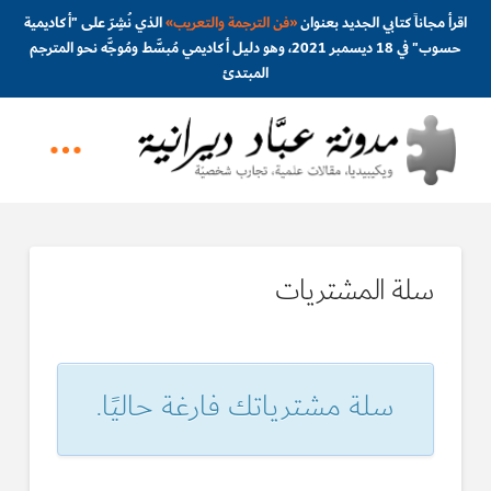
اقرأ مجاناً كتابي الجديد بعنوان
«
فن الترجمة والتعريب
»
الذي نُشِرَ على "أكاديمية
حسوب" في 18 ديسمبر 2021، وهو دليل أكاديمي مُبسَّط ومُوجَّه نحو المترجم
المبتدئ
سلة المشتريات
سلة مشترياتك فارغة حاليًا.