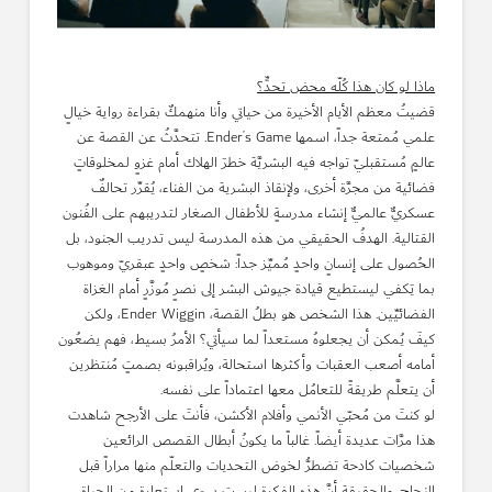
ماذا لو كان هذا كُلّه محض تحدٍّ؟
قضيتُ معظم الأيام الأخيرة من حياتي وأنا منهمكٌ بقراءة رواية خيالٍ
علمي مُمتعة جداً، اسمها Ender’s Game. تتحدَّثُ عن القصة عن
عالمٍ مُستقبليّ تواجه فيه البشريَّة خطرَ الهلاك أمام غزوٍ لمخلوقاتٍ
فضائية من مجرَّة أخرى، ولإنقاذ البشرية من الفناء، يُقرِّر تحالفٌ
عسكريٌّ عالميٌّ إنشاء مدرسةٍ للأطفال الصغار لتدريبهم على الفُنون
القتالية. الهدفُ الحقيقي من هذه المدرسة ليس تدريب الجنود، بل
الحُصول على إنسانٍ واحدٍ مُميِّز جداً: شخصٍ واحدٍ عبقريّ وموهوب
بما يَكفي ليستطيع قيادة جيوش البشر إلى نصرٍ مُوزَّرٍ أمام الغزاة
الفضائيِّين. هذا الشخص هو بطلُ القصة، Ender Wiggin، ولكن
كيفَ يُمكن أن يجعلوهُ مستعداً لما سيأتي؟ الأمرُ بسيط، فهم يضعُون
أمامه أصعب العقبات وأكثرها استحالة، ويُراقبونه بصمتٍ مُنتظرين
أن يتعلَّم طريقةً للتعامُل معها اعتماداً على نفسه.
لو كنتَ من مُحبّي الأنمي وأفلام الأكشن، فأنتَ على الأرجح شاهدت
هذا مرَّات عديدة أيضاً. غالباً ما يكونُ أبطال القصص الرائعين
شخصيات كادحة تضطرُّ لخوض التحديات والتعلّم منها مراراً قبل
النجاح. والحقيقة أنَّ هذه الفكرة ليست سوى استعارةٍ من الحياة