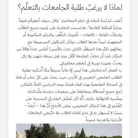
لماذا لا يرغبُ طلبة الجامعات بالتعلّم؟
أعلنت مُدرّسة المادة في ختام المحاضرة، “والآن سوف أعطيكُم فرضاً
منزلياً للحصَّة القادمة”، فارتسمت التعاسة على وُجوه جميع الطلاّب،
وامتلأت القاعة – كالعادة – بأصوات التأفّف والتذمّر المكتومة أو
المجهورة، ليبدأ بعدها الطلاب بتبادُل الشكاوى المسموعة مع
زملائهم. تكرَّر هذا الموقفُ (الذي حدث بالأمس) أمامي عدداً هائلاً من
المرَّات مُنذ أن دخلتُ الجامعة لأوَّل مرة، قبل سبعة شهور، ولا زال
يحدثُ بصورة دورية في مُعظم محاضراتي.
رد الفعل الدراماتيكي هذا ليس إلا جانباً بسيطاً ممَّا أُسَمِّيه عقلية
الطالب الجامعي التعيس في الأردن، حيث يجبُ على كلّ شاب أو فتاة
في المرحلة الجامعية بهذه البلاد قضاءُ يومه الدراسي كاملاً بالتباكي
(مع جميع أصدقائه ومعارفه) على صعوبات دراسته وأساتذته
ومآسيه اللانهائية، وكيف أنَّه كان يُفضّل البقاء في المدرسة على
القُدُوم إلى هذا المكان الجحيمي، وعلى الأرجح أنَّ هذا – أيضاً –
سببٌ لا يُستهان به في عدم كفاءة الطلاب ولا خرِّيجي الجامعات
الأردنية والعربية عموماً.