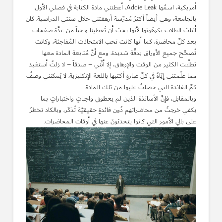
أمريكية، اسمُها Addie Leak، أعطتني مادة الكتابة في فصلي الأول
بالجامعة، وهي أيضاً أكثرُ مُدرّسة أرهقتني خلال سنتي الدراسية. كان
أغلبُ الطلاب يكرهُونها لأنها يجبُ أن تُعطينا واجباً من عدَّة صفحات
بعد كلِّ محاضرة، كما أنها كانت تحب الامتحانات المُفاجئة، وكانت
تُصحِّح جميع الأوراق بدقَّة شديدة. ومع أنَّ مُتابعة المادة معها
تطلَّبت الكثير من الوقت والإرهاق، إلا أنَّني – صدقاً – لا زلتُ أستفيد
مما علَّمتني إيَّاهُ في كلِّ عبارةٍ أكتبها باللغة الإنكليزية. لا يُمكنني وصفُ
كمِّ الفائدة التي حصلتُ عليها من تلك المادة.
وبالمقابل، فإنَّ الأساتذة الذين لم يعطوني واجباتٍ واختباراتٍ بما
يكفي خرجتُ من محاضراتهم دُون فائدةٍ حقيقيَّة تُذكَر، وبالكاد تخطرُ
على بالي الأمور التي كانوا يتحدثونَ عنها في أوقات المحاضرات.