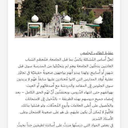
عقلية الطالب الجامعي
لعلَّ أساس المُشكلة يكمنُ بما قبل الجامعة، فمُعظم الشباب
العاديين يدخُلونَ الجامعة وهم لم يتخرَّجُوا من المدرسة سوى قبل
شهورٍ أو أسابيع، ولهذا يبدو أنهم يواجهون صعوبةً حقيقيَّة في تجاوُز
عقلية أولاد المدارس التي كانوا مُعتادين عليها سابقاً. فهُم لا يريدون
سوى الجلوس إلى المقاعد والدردشة مع أصدقائهم أو العبث
بهواتفهم حتى انتهاء الدّروس، ويعتقدُون أنَّ لهُم الحق الكامل – بعد
إمضاء جميع دروسهم بهذه الطريقة – بالدّخول إلى الامتحانات
والحُصول على أعلى العلامات وأروع المُعدّلات، ولو فشلوا بذلك،
فاللَّومُ لا يُمكن أن يكون عليهم، بل هو على صعوبة الامتحان وعلى
الأستاذ الشرير.
في بعض المواد التي درستُها مررتُ على أساتذة لطيفين جداً بحيثُ