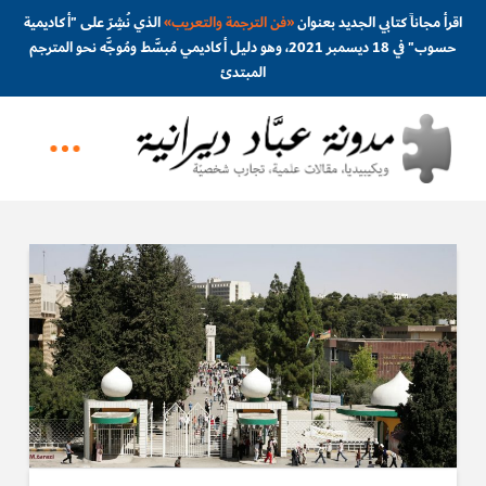
اقرأ مجاناً كتابي الجديد بعنوان
«
فن الترجمة والتعريب
»
الذي نُشِرَ على "أكاديمية
حسوب" في 18 ديسمبر 2021، وهو دليل أكاديمي مُبسَّط ومُوجَّه نحو المترجم
المبتدئ