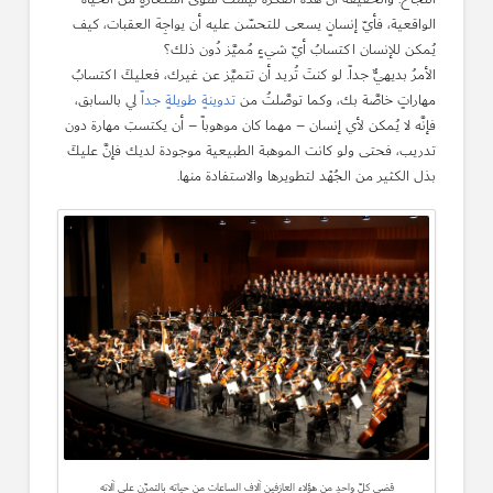
الواقعية، فأيّ إنسانٍ يسعى للتحسّن عليه أن يواجِهَ العقبات، كيف
يُمكن للإنسان اكتسابُ أيّ شيءٍ مُميَّز دُون ذلك؟
الأمرُ بديهيٌّ جداً. لو كنتَ تُريد أن تتميَّز عن غيرك، فعليكَ اكتسابُ
مهاراتٍ خاصَّة بك، وكما توصَّلتُ من
تدوينةٍ طويلةٍ جداً
لي بالسابق،
فإنَّه لا يُمكن لأي إنسان – مهما كان موهوباً – أن يكتسبَ مهارة دون
تدريب، فحتى ولو كانت الموهبة الطبيعية موجودة لديك فإنَّ عليكَ
بذل الكثير من الجُهْد لتطويرها والاستفادة منها.
قضى كلّ واحدٍ من هؤلاء العازفين آلاف الساعات من حياته بالتمرّن على آلاته