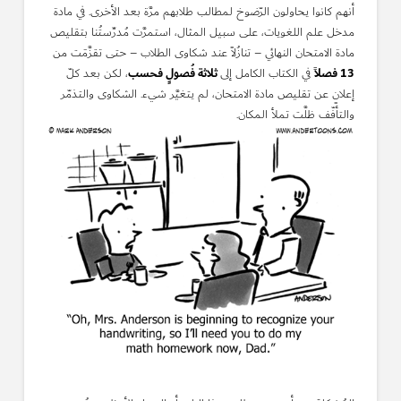
أنهم كانوا يحاولون الرّضوخ لمطالب طلابهم مرَّة بعد الأخرى. في مادة
مدخل علم اللغويات، على سبيل المثال، استمرَّت مُدرِّستُنا بتقليص
مادة الامتحان النهائي – تنازُلاً عند شكاوى الطلاب – حتى تقزَّمَت من
13 فصلاً
ثلاثة فُصولٍ فحسب
في الكتاب الكامل إلى
، لكن بعد كلّ
إعلانٍ عن تقليص مادة الامتحان، لم يتغيَّر شيء. الشكاوى والتذمّر
والتأفّف ظلَّت تملأ المكان.