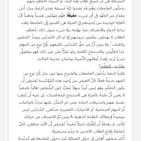
المُشكلة هي أن جميع طلاب هذا البلد، أو السواد الأعظم منهُم،
يدخلُون الجامعات وهُم قد عقدوا نيَّة مُسبقة بعدم الرغبة ببذل أدنى
حقيقةً
مقدارٍ من الجُهْد في أي شيء،
، فهُم مهيّئون نفسياً وذهنياً لأن
الغاية الوحيدة من وُجودهم في الحياة هي القدوم إلى الجامعة وقت
بداية الدوام والانصراف عندَ نهايته، ولا شيء سوى ذلك. مُعظَم
الطلاب لا يهتمّون بحُضور دروسهم إلا لو كان المُدرّس يرصدُ “الحضور
والغياب”، ولا يرونَ أنَّ من حقِّ المُدرّس تكليفهم بأيِّ نوعٍ من المهام
عدا الجُلُوس والاستماع لكلامه، ولو تجرَّأ على غير ذلك فهو مخلوقٌ
شريرٌ يُريد إهدار أوقاتهم الثَّمينة بواجباتٍ عديمة الفائدة.
ماذا عن التعلّم؟
فكرةُ الرغبة بدُخُول الجامعات والخروج منها دون بذل أيّ نوع من
الجهد غريبةٌ فعلاً، لأنَّ الغرض من وُجود هذه المُؤسَّسة يُفتَرض أن
يكون التعلّم، وهو ليس أمراً سهلاً. مُجرَّد كونِ الشَّخص طالباً جامعياً
لا يعني أنَّ غايتهُ بالحياة هي الاستماع للمحاضرات، بل عليه أن يُتعِب
نفسه بفهم واستيعاب المادة، ومن ثم التمرُّن عليها مراراً بالواجبات،
أو المهام الجماعية، أو الاختبارات القصيرة. صدّقني، المُدرِّس ليس
موجوداً لإعطائك العلامة الذهبية A ومن ثمَّ الانصراف عن حياتك
للأبد، بل هدفهُ أن يُلقِّنك شيئاً مُفيداً. يُفترض أن الأمرَ منطقي، لكنَّ
مُحاولة إقناع الطلاب الآخرين به تبدُو مستحيلة.
أكثر شخصٍ أفادني في حياتي العمليَّة مُنذ دخولي للجامعة هو مُدرّسة