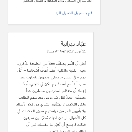
الطالب إلى السعي وراء النقطة و اهمال التعلم
قم بتسجيل الدخول للرد
عبّاد ديرانية
11 أبريل، 2017 AT 4:47 مساءً
أظن أن الأمر يختلفُ فعلاً من الجامعة للأخرى،
وبين الكلية والكلية أيضاً. أعرفُ أشخاصاً – أثقُ
بهم – في نفس جامعتي ويمرّون بتجارب غير
سارة أبداً مع أساتذتهم. لكن في كليتي، أجدُ
إجمالاً أن معظم المدرسين ممتازون جداً
ويتمنّون فعلاً نقل شيء من معرفتهم للطلاب،
ولكن التلاميذ لا يهتمُّون لشيءٍ من كلام الأستاذ
ولا يأبهون لأمر من دراستهم سوى العلامات. في
كل الأحوال، لو كان لديك مُدرّسون سيئون
فذلك لا يمنع أن تُغيّر ما بنفسك قبل أن
تطالب غيرك بهذا التغيير