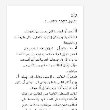
bip
11 أبريل، 2017 AT 3:10 مساءً
أنا أعتبر أن التجربة التي مررت بها تجربتك
الشخصية ولا يمكن إعتبارها كتحليل لكل ما يحدث
في الجامعة
أما بخصوص أن التغير في نمط التعليم من
المدرسة إلى الجامعة فقد يعتبر سببا بسيطا قفط
ما نراه الآن في جامعاتنا العربية هو أنها أصبحت
مركزا لإذلال الطلاب و التحقير و التقليل من
مهاراتهم
فتجد أن الددكتور و الأستاذ يحاول قدر الإمكان أن
يبدو أكثر الناس علما و يرفض كل الرفض أن يظهر
أحد الطلاب أكثر منه علما في أي مجال
كذلك السيطرة الكاملة على الطالب من طرف
الأساتذة باستغلال النقاط كوسيلة ضغط على
الطالب فمن يخالف سيعاقب و هذا ما يدفع