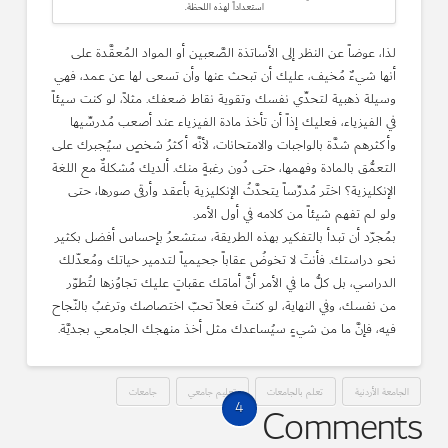
استعداداً لهذه اللحظة.
لذا، عوضاً عن النظر إلى الأساتذة الصَّعبين أو المواد المُعقَّدة على
أنها شيءٌ مُخيف، عليك أن تبحث عنها وأن تسعى لها عن عمد، فهي
وسيلة ذهبية لتحدِّي نفسك وتقوية نقاط ضعفك. مثلاً، لو كنت سيئاً
في الفيزياء، فعليك إذاً أن تأخذ مادة الفيزياء عند أصعب مُدرسِّيها
وأكثرهم شدَّة بالواجبات والامتحانات، لأنَّه أكثرُ شخصٍ سيُجبرك على
التعمُّق بالمادة وفهمها، حتى دُون رغبةٍ منك. ألديك مُشكلةٌ مع اللغة
الإنكليزية؟ اختَر مُدرِّساً يتحدَّثُ الإنكليزية بأعقد وأرقى صورها، حتى
ولو لم تفهم شيئاً من كلامه في أول الأمر.
بمُجرّد أن تبدأ بالتفكير بهذه الطريقة، ستشعرُ بإحساس أفضل بكثير
نحو دراستك. فأنتَ لا تخوضُ عقاباً جحيمياً لتدمير حياتك ومُعدّلك
الدراسي، بل كلُّ ما في الأمر أنَّ أمامَك عقباتٍ عليك تجاوُزها لتُطوّر
من نفسك، وفي النهاية، لو كنتَ فعلاً تحبّ اختصاصك وترغبُ بالنّجاح
فيه، فإنَّ ما من شيءٍ سيُساعدك مثل أخذ منهجك الجامعي بجديَّة.
الجامعة الأردنية
تعلم بالجامعات
تعليم جامعي
جامعات
4
Comments