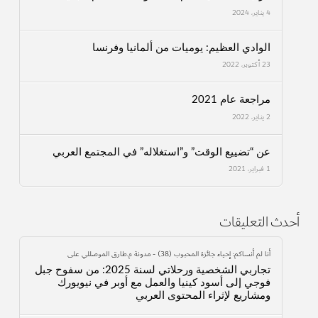
4 يناير، 2024
الوادي العظيم: يوميات من ألمانيا وفرنسا
23 أكتوبر، 2022
مراجعة عام 2021
2 يناير، 2022
عن “تضييع الوقت” و”استغلاله” في المجتمع العربي
1 فبراير، 2021
أحدث التعليقات
أنا لم أنساكم: إحياء جائزة المحبوب (38) - مدونة م.طارق الموصللي
على
تجاربي الشخصية ورحلاتي لسنة 2025: من سفوح جبل
فوجي إلى أسود كينيا والعمل مع أوبر في نيويورك
ومشاريع لإثراء المحتوى العربي