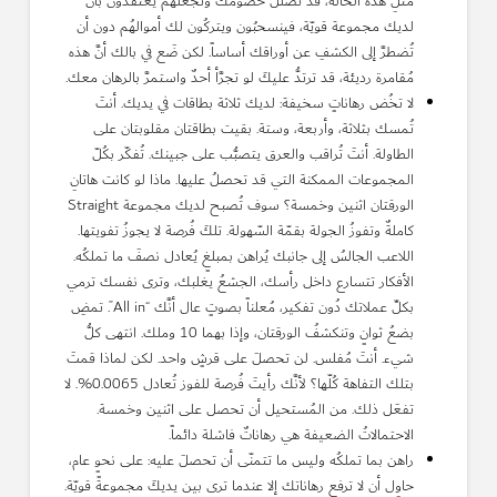
مثلِ هذه الحالة، قد تُضلّل خُصومك وتجعلهم يعتقدُون بأنَّ
لديك مجموعة قويّة، فينسحبُون ويتركُون لك أموالهُم دون أن
تُضطرَّ إلى الكشفِ عن أوراقك أساساً. لكن ضَع في بالك أنَّ هذه
مُقامرة رديئة، قد ترتدُّ عليكَ لو تجرَّأ أحدٌ واستمرَّ بالرهان معك.
لا تخُض رهاناتٍ سخيفة: لديك ثلاثة بطاقات في يديك. أنتَ
تُمسك بثلاثة، وأربعة، وستة. بقيت بطاقتان مقلوبتان على
الطاولة. أنتَ تُراقب والعرق يتصبُّب على جبينك. تُفكّر بكُلّ
المجموعات الممكنة التي قد تحصلُ عليها. ماذا لو كانت هاتانِ
الورقتان اثنين وخمسة؟ سوف تُصبح لديك مجموعة Straight
كاملةٌ وتفوزُ الجولة بقمّة السّهولة. تلكَ فُرصة لا يجوزُ تفويتها.
اللاعب الجالسُ إلى جانبك يُراهن بمبلغٍ يُعادل نصفَ ما تملكُه.
الأفكار تتسارع داخل رأسك، الجشعُ يغلبك، وترى نفسك ترمي
بكلِّ عملاتك دُون تفكير، مُعلناً بصوتٍ عال أنَّك “All in”. تمضِ
بضعُ ثوانٍ وتنكشفُ الورقتان، وإذا بهما 10 وملك. انتهى كلُّ
شيء. أنتَ مُفلس. لن تحصلَ على قرشٍ واحد. لكن لماذا قمتَ
بتلك التفاهة كُلّها؟ لأنَّك رأيتَ فُرصة للفوز تُعادل 0.0065%. لا
تفعَل ذلك. من المُستحيل أن تحصل على اثنين وخمسة.
الاحتمالاتُ الضعيفة هي رهاناتٌ فاشلة دائماً.
راهن بما تملكُه وليس ما تتمنّى أن تحصلَ عليه: على نحوٍ عام،
حاوِل أن لا ترفع رهاناتك إلا عندما ترى بين يديكَ مجموعةً قويّة.