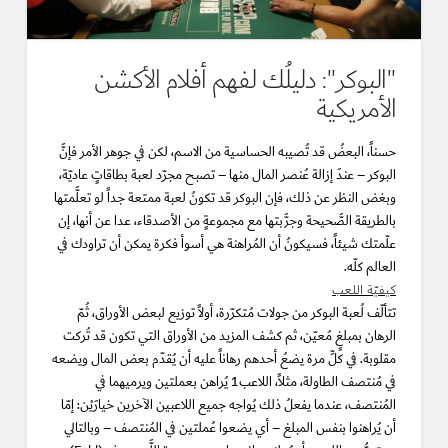
"البوكر": دليلُك لفهم أفلام الأكشن
الأمريكية
حسناً، البعضُ قد تُصيبه الحساسية من الاسم، لكن في جوهر الأمر فإنَّ
البوكر – عندَ إزالة عُنصر المال منها – تصبح مجرّد لعبة بطاقاتٍ عاديّة،
وبغض النظر عن ذلك، فإن البوكر قد تكونُ لعبة ممتعة جداً لو تعلَّمتها
بالطريقة الصَّحيحة وجرَّبتها مع مجموعةٍ من الأصدقاء، عدا عن أنها، إن
علّمتك شيئاً، فسيكونُ أن المُراهنة هي أسوأ فكرة يمكن أن تراودك في
العالم كلّه.
كيفيّة اللعب
تتألّف لُعبة البوكر من جولات مُتكرّرة، أولاً توزيع لبعض الأوراق، ثُمّ
الرهان بمبلغٍ مُعيّن، ثم كشف المزيد من الأوراق التي تكون قد تُركت
مقلوبة. في كلِّ مرة يضعُ أحدهم رهاناً عليه أن يُقدّم بعض المال ويضعه
في مُنتصف الطاولة، مثلاً، اللاعب1 يُراهن بعملتين ويرميهما في
المُنتصف، عندما يفعلُ ذلك يُواجه جميع اللاعبين الآخرين خيارَيْن: إمّا
أن يُراهنوا بنفس المبلغ – أي يضعوا عُملتين في المُنتصف – وبالتالي