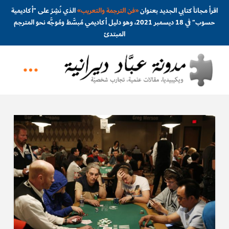
اقرأ مجاناً كتابي الجديد بعنوان
«
فن الترجمة والتعريب
»
الذي نُشِرَ على "أكاديمية
حسوب" في 18 ديسمبر 2021، وهو دليل أكاديمي مُبسَّط ومُوجَّه نحو المترجم
المبتدئ