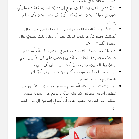
عامل المُخاطرة في الاستمرار.
لكلّ لاعبٍ الحق بإضافة أي مبلغٍ يُريده (طالما يملكه) عندما يأتي
دوره في جولة الرهان، كما يُمكنه أن يُقرّر عدم الرهان بأي مبلغٍ
إضافي.
لو كنتَ تريد مُتابعة اللعب وليس لديك ما يكفي من المال،
يُمكنك وضع كلَّ ما يتوفّر لديك بعد أن تُعلن ذلك بصوتٍ عال
بعبارة أنَّك: “All in”.
عندما تنتهي دورة اللّعب على جميع اللاعبين كشفُ أوراقهم.
صاحبُ مجموعة البطاقات الأعلى يحصلُ على كلِّ الأموال التي
راهنَ بها الآخرون، ولا يحصلُ أحدٌ سواه على أي شيء.
لو تساوت قيمة مجموعات أكثر من لاعب، وهو أمرٌ نادر،
فيُمكنهم تقاسمُ المبلغ.
لو فاز لاعبٌ بعد إعلانه أنَّه وضع جميع أمواله (All in)، وراهن
لاعبُون آخرون بمبالغ أكبر منه، فإنَّه لا يربحُ من الجولة سوى
بمقدار ما راهنَ به، وعليه إعادة أيّ أموالٍ إضافية إلى من راهنوا
بها.