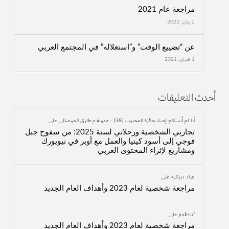
مراجعة عام 2021
2 يناير، 2022
عن “تضييع الوقت” و”استغلاله” في المجتمع العربي
1 فبراير، 2021
أحدث التعليقات
أنا لم أنساكم: إحياء جائزة المحبوب (38) - مدونة م.طارق الموصللي
على
تجاربي الشخصية ورحلاتي لسنة 2025: من سفوح جبل
فوجي إلى أسود كينيا والعمل مع أوبر في نيويورك
ومشاريع لإثراء المحتوى العربي
عباد ديرانية
على
مراجعة شخصية لعام 2023 وأهداف العام الجديد
judesaf
على
مراجعة شخصية لعام 2023 وأهداف العام الجديد