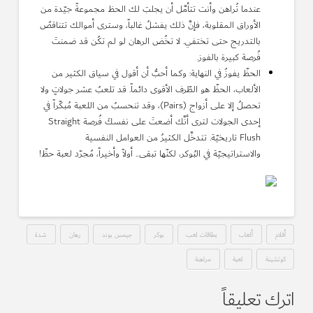
عندما تُراهن وأنت تتأمَّل أن يجلبَ لك الحظ مجموعةً جيّدة من
الأوراق المقلوبة، فإنَّ ذلك يفشلُ غالباً، وسترى أموالك تتناقصُ
بالتدريج حتى تختفي. لا تخُض الرهان لو لم تكُن قد ضمنتَ
فُرصة كبيرة بالفوز.
الحظّ يفوزُ في النهاية: وكما أحبُّ أن أقول في سياق الكثير من
الألعاب، الحظّ هو الطّرف الأقوى دائماً. قد تلعبُ عشر جولاتٍ ولا
تحصلُ إلا على أزواج (Pairs)، وقد تنحسبُ من اللعبة مُبكّراً في
إحدى الجولات لترى أنَّك أضعتَ على نفسكَ فُرصة Straight
Flush تاريخيّة. تتدخَّل الكثيرُ من العوامل النفسية
والاستراتيجيّة في البُوكر، لكنّها تبقى.. أولاً وأخيراً، مُجرّد لعبة حظّ!
أفلام
ألعاب
بطاقات لعب
بوكر
جيمس بوند
رهان
شدة
كوتشينة
لعبة
مراهنة
اترك تعليقاً