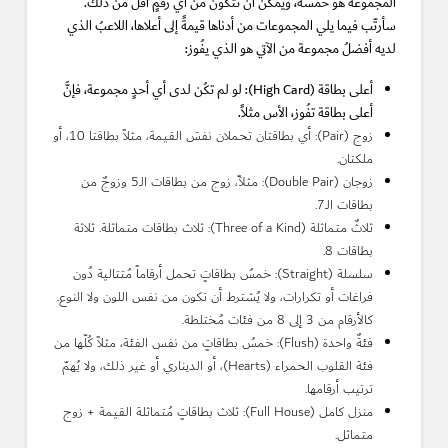
المجموعة هو خمسة، ويُمكن أن تتكوّن من أي رقمٍ أقلّ من ذلك.
سأرتّب فيما يلي المجموعات من أدناها قيمةً إلى أعلاها، اللاعبُ الذي
لديه أفضلُ مجموعة من الآتي هو الذي يفُوز:
أعلى بطاقة (High Card): لو لم تكُن لدى أي أحدٍ مجموعة، فإنَّ
أعلى بطاقة تفُوز، الأس مثلاً.
زوج (Pair): أي بطاقتان تحملان نفسَ القيمة، مثلاً بطاقتا 10، أو
ملكتان.
زوجان (Double Pair): مثلآً، زوج من بطاقات الـ5 وزوجٌ من
بطاقات الـ7.
ثلاثٌ متماثلة (Three of a Kind): ثلاث بطاقات متماثلة. ثلاثة
بطاقات 8.
سلسلة (Straight): خمسُ بطاقاتٍ تحمل أرقاماً مُتتالية دُون
فراغات أو تكرارات، ولا يُشترط أن تكون من نفس اللون ولا النوع.
كالأرقام من 3 إلى 8 من فئات مُختلطة.
فئةٌ واحدة (Flush): خمسُ بطاقاتٍ من نفس الفئة، مثلاً كُلّها من
فئة القلوب الحمراء (Hearts)، أو الديناري أو غير ذلك، ولا يُهمّ
ترتيب أرقامها.
منزل كامل (Full House): ثلاث بطاقاتٍ مُتماثلة القيمة + زوج
متماثل.