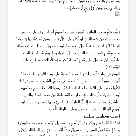
يستمرُّون باللعب، أو يُعلنون انسحابهم من دورة اللَّعب هذه (Fold)،
وبالتالي يتجنَّبون أيَّ ربحٍ أو خسارةٍ منها.
كيفَ يتمُّ تحديد الفائز؟ بصُورة أساسيّة تقومُ لُعبة البوكر على توزيع
مجموعات من 5 بطاقاتٍ أو أكثر على كلِّ لاعب، ومن ثمَّ كشفها في نهاية
الجولة لرُؤية من لديه أفضلُ مجموعة. يُوجد جدولٌ بسيطٌ عليك حفظُهُ
يحسم قيم المجموعات التي تحصلُ عليها، وما يرفعُ قيمة بطاقاتك
عادةً هو أن تحصلَ على قيمٍ مُعيّنة مُكرّرة (مثلاً، ثلاث بطاقاتٍ عليها
الرّقم 10).
البوكر هي واحدةٌ من أكثر اللعب شعبيَّة على وجه الأرض. قد تعتقدُ
أنها مقصورةٌ على المقاهي الفاسدة التي تعجُّ بالشرب وما سوى ذلك،
لكنَّها تعتبر على الأغلب لعبة للتسلية يُمارسها الأصدقاء مع بعضهم.
تُوجد عشرات أو مئات الإصدارات المُختلفة من هذه اللعبة، والتي
سأشرحُ بعضها أدناه، إلا أنَّ الفارق الأساسيّ بينها يقتصر على أسلوب
توزيع البطاقات على اللاعبين وعلى طاولة اللَّعب.
قيم مجموعات البطاقات
(
هذه القائمة
من ويكيبيديا تُوضّح بالتفصيل ترتيب مجموعات البوكر)
بصفةٍ عامّة فرزُ المجموعات سهلٌ جداً. أقصى عددٍ من البطاقات يُكوّن