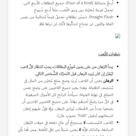
أربعٌ متماثلة (Four of a Kind): جميع البطاقات الأربع التي
تحملُ قيمة مُعيّنة بين ورق اللّعب، مثلاً أربع شُيوخ.
Straight Flush: خمسُ بطاقاتٍ تحملُ قيماً مُتتالية من نفس
الفئة واللون. لن تحتاج لتذكُّرها لأنّك لن تراها قطّ.
خطوات اللّعب
يبدأ الرّهان من على يمين مُوزّع البطاقات، يجبُ انتظار كلِّ لاعب
ليُقرّر إن كان يُريد الرهان قبل التحرّك للشَّخص التالي.
الرهان
يعني أن اللاعب يُريد وضع مبلغٍ مُعيّن من المال في
مُنتصف الطاولة، وهذا يجبر جميع اللاعبين على وضع نفس
المبلغ. في نهاية الجولة، سيأخذُ الرابح كل الأموال المرهونة.
في كلِّ مرة يضعُ أحدهُم رهاناً، على جميع اللاعبين الآخرين أن
يضعوا عدداً من العُملات يُوازي الرهان، وإلا فإنَّ عليهم إعلان
انسحابهم (بقول “Fold” بصوتٍ عال).
لا
اللاعب المُنسحب
يسترجعُ أي مالٍ دفعه في جولات الرّهان
لا
السابقة، وكذلك فإنَّه
يجني شيئاً من باقي اللّعبة، ومن هُنا يأتي