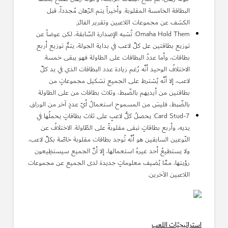
البطاقة الخامسة المقلوبة. وأخيراً يتم الرّهان مُجدداً، قبل
الكشف عن مجموعات اللاعبين وتقرير الفائز.
Omaha Hold Them: تُشبه الإصدارة السّابقة، لكن عوضاً عن
توزيع بطاقتين عل كلِّ لاعب في بداية الجولة، يتمُّ توزيع أربع
بطاقات، وأما عددُ البطاقات على الطاولة فهو يبقى خمسة.
الاختلافُ الوحيد أنَّه رُغم زيادة عدد البطاقات الذي في يد كلِّ
لاعب، إلا أنَّه يُشترط على الجميع تشكيل مجموعاتٍ من
بطاقتين من أيديهم بالضّبط، وثلاث بطاقات من على الطاولة
بالضّبط، فليسَ من المسموح استعمالُ أيّ عددٍ آخر من الوراق.
7-Card Stud: يحصلُ كلُّ لاعبٍ على ثلاث بطاقاتٍ يحملُها في
يديه، وأربع بطاقاتٍ تبقى مقلوبةً على الطّاولة. الاختلافُ عن
النّوعين السابقين هو أنَّه تُوجد بطاقات مقلوبة خاصّة بكلِّ لاعب،
ولا يستطيعُ أحد غيرهُ استعمالها، إلا أنَّ الجميع سيستطِيعون
رؤيتها، ممَّا يُضيف معلوماتٍ جديدة لدى الجميع عن مجموعات
اللاعبين الآخرين.
استراتيجيّات اللعب