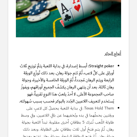
أنواع البوكر
Straight poker: أبسط إصدارة، في بداية اللعبة يتمُّ توزيع ثلاث
أوراق على كلِّ لاعب، ثُمّ تتم جولة رهان. بعد ذلك تُوزّع الورقة
الرابعة ويتم الرهان مُجدداً، ثُمّ الورقة الخامسة والأخيرة، وجولة
رهان ثالثة. بعد أن ينتهي الرهان يكشفُ الجميع أوراقهم، ويفوزُ
صاحب المجموعة الأعلى. لا أحدَ يلعبُ هذا النوع تقريباً، فهو
يُستخدم لتعريف اللاعبين الجُدد بالبوكر فحسب بسبب سُهولته.
Texas Hold Them: في بداية اللعبة يحصلُ كل لاعبٍ على
ورقتين يحملُهما في يده ويُخفيهما عن باقي اللاعبين، وفي وسط
طاولة اللّعب تُترك 5 بطاقاتٍ أخرى مقلوبة. تبدأ اللعبة بجولة
رهان، ثُمّ يتم فتحُ أول ثلاث بطاقاتٍ على الطاولة، وبعد ذلك
جولة رهان، ثُمّ فتح البطاقة الرابعة، وجولة رهان تفتح بعدها