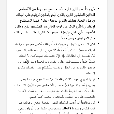
كُن جاداً بقدرِ اللزوم: لو كنتَ تلعبُ مع مجموعة من الأشخاص
الجادّين المليقين الذين يظنّون أنَّهم يضعُون ثروتهم على المِحَك
في هذه اللعبة، فعليك بالتزام الـPoker Face، فهذا المُصطلح
الإنكليزي اختُرع ليُعبّر عن الوجه الخالي من المشاعر، الذي لا ينقلُ
لخُصومك أيَّ دليلٍ عن قوّة المجموعات التي لديك. عدا عن ذلك،
فإنَّ الأمر ليسَ جوهرياً فعلاً.
لكن لا تنفعل كثيراً: لو ظهرت فجأة بطاقةٌ تُكمل مجموعة رائعةً
لديك تضمنُ لك فوزاً مُحقَّقاً، فلا تصِح عالياً بسعادة ولا ترمي
كلَّ نُقودك إلى الطاولة، وإلا فإنَّ خُصومك سيدركون أنَّ لديك
شيئاً جيّداً وسيسنحبُون على الفور، ولو فعلوا ذلك فإنَّهم لن
يراهنوا بالمزيد من المال، وبذلك ستُضيّع على نفسك مكاس
إضافيّة.
زِد بالتدريج: مهما كانت بطاقاتك جيّدة، لا ترفع قيمة الرهان
بطريقةٍ مُفاجئة، وإلا فإنَّ مُعظم الأشخاص سيختارُون الانسحاب.
حاوِل أن تزيد القيمة بالتدريج، بحيثُ يشعر اللاعبُون الآخرون
بالحسرة على ما أنفقُوه ويُتابعون اللعب رُغماً عنهم.
كُن مخادعاً: لو أردت، يُمكنك انتهاز الفُرصة ورفع الرهانات على
لا تملكُ
نحوٍ مُفاجئ عندما
مجموعاتٍ جيّدة من الأوراق. ففي