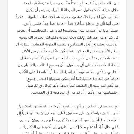
من طلاب الثانوية لا يحتاج شيئاً ممَّا يدرسه بالمدرسة فيما بعد
خلال حياته. أصلاً بحلول عمر المرحلة الثانوية، يفترض أن يكون
للطالب حقّ اختيار تخصّصه وبدء دراسته، تخصصات الثانوية – علاوةً
على أنها تأتي في مرحلةٍ متأخرة جداً – عامة جداً جداً، علمي وأدبي..
حسناً، ماذا لو أردت دراسة المحاسبة! لماذا على المحاسب أن يعرف
كل شيء عن مدارات الإلكترونات الذرية وكثيرات الحدود التربيعية
الرياضية وتشريح أرجل الضفادع والنسب المئوية للمعادن الفلزية في
باطن الأرض؟ هذان المجالان التقليديَّان عامَّان جداً، كان من الأكثر
منطقية بكثير بدلاً من اتّباع سياسة الحشو المركز 10 سنوات قبل
إتاحة التخصصات على أي مستوى… أن يسمح للطلاب بالاختيار بين
العلمي والأدبي منذ سنتهم الدراسية الثامنة أو التاسعة على الأكثر،
عوضاً عن الحادية عشرة، كما أنه يمكن بسهولةٍ اختصار جميع
موادّهم الدراسية إلى النصف كماً ونوعاً، لأنها تدخل في تفاصيل
اختصاصية من الأدهى أن تدرس في الجامعة لا في المدرسة.
ثم بعد سنتي العلمي والأدبي، يفترض أن يتاح التخصّص للطلاب في
آخر سنتين دراسيَّتين على مستوى أعلى، أو حتى أن ينتقلوا فوراً إلى
الجامعات. فتأخير المرحلة الجامعية كبير جداً وغير ضروريّ أو مبرر،
ففي حال أراد أحدهم مثلاً إكمال الطريق إلى آخره حتى الدكتوراة…
فهو لن ينتهي على أنظمتنا الحالية إلا وعمره ثلاثون عاماً، أي تكون