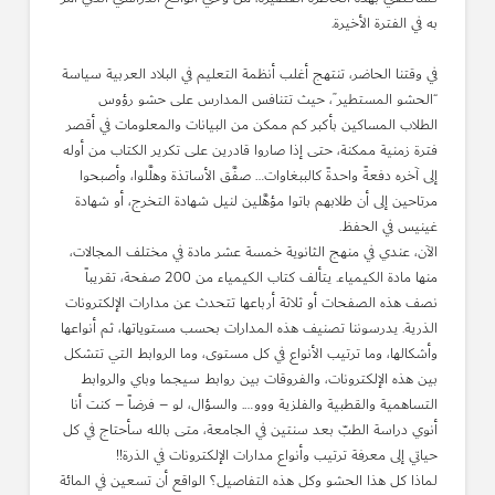
به في الفترة الأخيرة.
في وقتنا الحاضر، تنتهج أغلب أنظمة التعليم في البلاد العربية سياسة
“الحشو المستطير”، حيث تتنافس المدارس على حشو رؤوس
الطلاب المساكين بأكبر كم ممكن من البيانات والمعلومات في أقصر
فترة زمنية ممكنة، حتى إذا صاروا قادرين على تكرير الكتاب من أوله
إلى آخره دفعةً واحدةً كالببغاوات… صفَّق الأساتذة وهلَّلوا، وأصبحوا
مرتاحين إلى أن طلابهم باتوا مؤهَّلين لنيل شهادة التخرج، أو شهادة
غينيس في الحفظ.
الآن، عندي في منهج الثانوية خمسة عشر مادة في مختلف المجالات،
منها مادة الكيمياء. يتألف كتاب الكيمياء من 200 صفحة، تقريباً
نصف هذه الصفحات أو ثلاثة أرباعها تتحدث عن مدارات الإلكترونات
الذرية. يدرسوننا تصنيف هذه المدارات بحسب مستوياتها، ثم أنواعها
وأشكالها، وما ترتيب الأنواع في كل مستوى، وما الروابط التي تتشكل
بين هذه الإلكترونات، والفروقات بين روابط سيجما وباي والروابط
التساهمية والقطبية والفلزية ووو…. والسؤال، لو – فرضاً – كنت أنا
أنوي دراسة الطبّ بعد سنتين في الجامعة، متى بالله سأحتاج في كل
حياتي إلى معرفة ترتيب وأنواع مدارات الإلكترونات في الذرة!!
لماذا كل هذا الحشو وكل هذه التفاصيل؟ الواقع أن تسعين في المائة