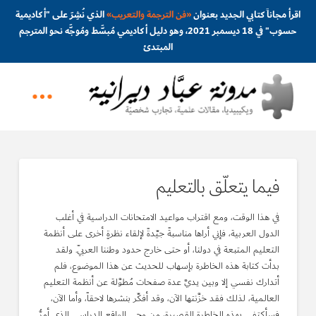
اقرأ مجاناً كتابي الجديد بعنوان
«
فن الترجمة والتعريب
»
الذي نُشِرَ على "أكاديمية
حسوب" في 18 ديسمبر 2021، وهو دليل أكاديمي مُبسَّط ومُوجَّه نحو المترجم
المبتدئ
فيما يتعلّق بالتعليم
في هذا الوقت، ومع اقتراب مواعيد الامتحانات الدراسية في أغلب
الدول العربية، فإني أراها مناسبةً جيِّدةً لإلقاء نظرةٍ أخرى على أنظمة
التعليم المتبعة في دولنا، أو حتى خارج حدود وطننا العربيّ. ولقد
بدأت كتابة هذه الخاطرة بإسهاب للحديث عن هذا الموضوع، فلم
أتدارك نفسي إلا وبين يديَّ عدة صفحات مُطوَّلة عن أنظمة التعليم
العالمية، لذلك فقد خزَّنتها الآن، وقد أفكِّر بنشرها لاحقاً، وأما الآن،
فسأكتفي بهذه الخاطرة القصيرة، من وحي الواقع الدراسي الذي أمرُّ