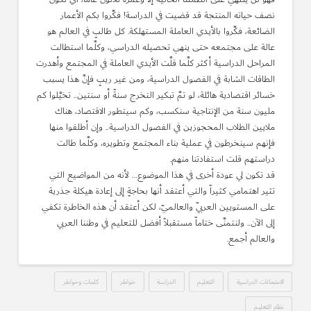
نصف حياته المنتجة قد قضيت في الدراسة! فكِّروا بكم الأعمار
الضائعة، فكِّروا بالأيدي العاملة المستهلكة. كل طالبٍ في العالم هو
عالة على مجتمعه حتى ينهي تحصيله الدراسي، وكلَّما استطالت
المراحل الدراسية أكثر كلَّما قلَّت الأيدي العاملة في المجتمع وأهدرت
الطاقات الشابة في الفصول الدراسية، ومن غير ريبٍ فإنَّ هذا يسبب
خسائر اقتصادية هائلة، لو تمَّ تبكير التخرج سنةً أو سنتين.. تخيَّلوا كم
مليون سنة من الإنتاجية سنكسب، وكم سيتطور الاقتصاد، هناك
ملايين الطلاب المحجوزين في الفصول الدراسية.. وإن أطلقوا منها
فإنهم سينخرطون في عملية بناء المجتمع وتطويره، وكلَّما طالت
دراستهم قلت استفادتنا منهم.
قد تكون لي عودة أخرى في هذا الموضوع… لأنه من المواضيع التي
تثير اهتمامي كثيراً والتي أعتقد أنها بحاجةٍ إلى إعادة هيكلة جذرية
على المستويين العربيّ والعالميّ، لكن أعتقد أن هذه الخاطرة تكفي
إلى الآن.. ولنتمنَّى ختاماً مستقبلاً أفضل للتعليم في وطننا العربي
والعالم أجمع.
الامتحانات الدراسية
التعليم
الدراسة
خواطر
كلمات وخواطر
نظام التعليم