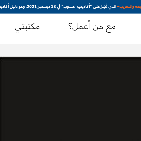
جمة والتعريب
»
الذي نُشِرَ على "أكاديمية حسوب" في 18 ديسمبر 2021، وهو دليل أكاديمي مُبسَّط ومُوجَّه نحو المترجم المبتدئ
مع من أعمل؟
مكتبتي