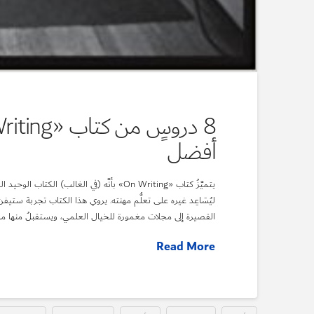
أفضل
يتميَّزُ كتاب «On Writing» بأنَّه (في الغا
ليُسَاعِد غيره على تعلُّم مهنته. يروي هذا الكتاب تجربة ستي
القصيرة إلى مجلات مغمورة للخيال العلمي، ويستقبلُ منها ما ي
Read More