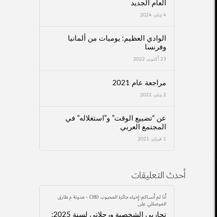
العام الجديد
4 يناير، 2024
الوادي العظيم: يوميات من ألمانيا
وفرنسا
23 أكتوبر، 2022
مراجعة عام 2021
2 يناير، 2022
عن “تضييع الوقت” و”استغلاله” في
المجتمع العربي
1 فبراير، 2021
أحدث التعليقات
أنا لم أنساكم: إحياء جائزة المحبوب (38) - مدونة م.طارق
الموصللي
على
تجاربي الشخصية ورحلاتي لسنة 2025: