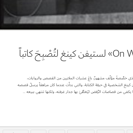
8 دروسٍ من كتاب «On Writing» لستيفن كينغ لتُصْبِحَ كاتباً
لب) الكتاب الوحيد الذي خصَّصهُ مؤلّف مشهورٌ، باعَ عشرات الملايين من القصص والروايات،
فن كينغ الشخصية في حرفة الكتابة، والتي بدأت عندما كان مراهقاً يرسلُ قصصه
كفي من قصاصات الرَّفض ليُغطِّيَ بها جدار غرفته، ولكنها تنتهي ببيعه …