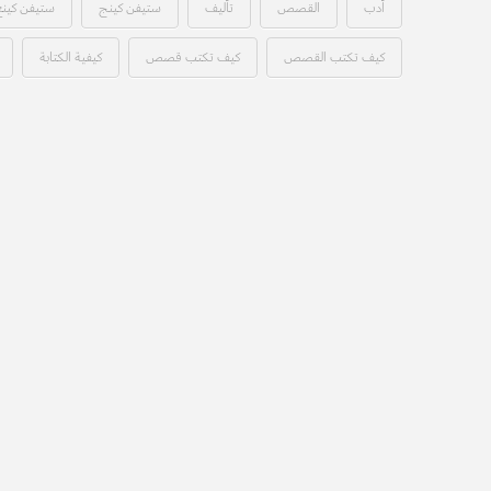
أدب
القصص
تأليف
ستيفن كينج
ستيفن كينغ
كيف تكتب القصص
كيف تكتب قصص
كيفية الكتابة