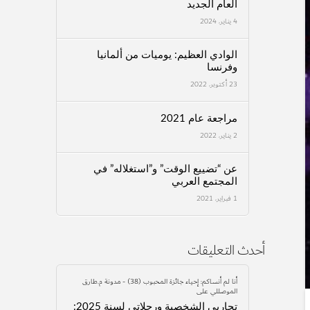
العام الجديد
4 يناير، 2024
الوادي العظيم: يوميات من ألمانيا
وفرنسا
23 أكتوبر، 2022
مراجعة عام 2021
2 يناير، 2022
عن “تضييع الوقت” و”استغلاله” في
المجتمع العربي
1 فبراير، 2021
أحدث التعليقات
أنا لم أنساكم: إحياء جائزة المحبوب (38) - مدونة م.طارق
الموصللي
على
تجاربي الشخصية ورحلاتي لسنة 2025: