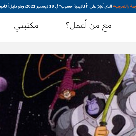
جمة والتعريب
»
الذي نُشِرَ على "أكاديمية حسوب" في 18 ديسمبر 2021، وهو دليل أكاديمي مُبسَّط ومُوجَّه نحو المترجم المبتدئ
مع من أعمل؟
مكتبتي