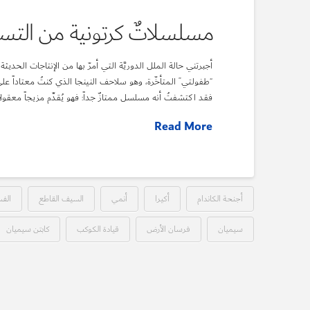
مسلسلاتٌ كرتونية من التس
أجبرتني حالة الملل الدوريَّة التي أمرّ بها من الإنتاجات الحد
فقد اكتشفتُ أنه مسلسل ممتازٌ جداً: فهو يُقدِّم مزيجاً معقول
Read More
أجنحة الكاندام
أكيرا
أنمي
السيف القاطع
الف
سيميان
فرسان الأرض
قيادة الكوكب
كابتن سيميان