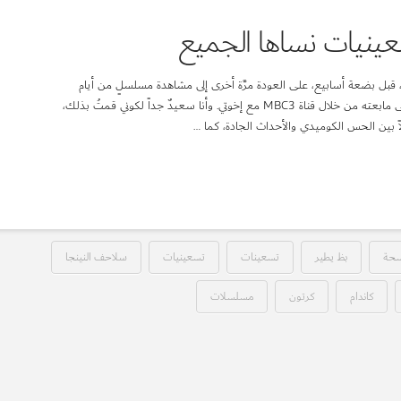
عينيات نساها الجميع
يثة، قبل بضعة أسابيع، على العودة مرَّة أخرى إلى مشاهدة مسلسلٍ من أيام
“طفولتي” المتأخّرة، وهو سلاحف النينجا الذي كنتُ معتاداً على مابعته من خلال قناة MBC3 مع إخوتي. وأنا سعيدٌ جداً لكوني قمتُ بذلك،
اً بين الحس الكوميدي والأحداث الجادة، كما …
سحة
بظ يطير
تسعينات
تسعينيات
سلاحف النينجا
كاندام
كرتون
مسلسلات