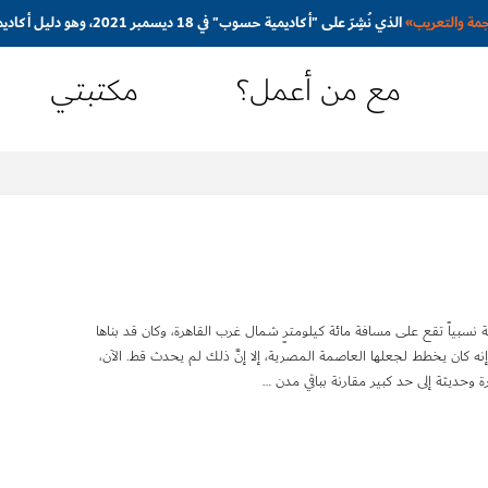
جمة والتعريب
»
الذي نُشِرَ على "أكاديمية حسوب" في 18 ديسمبر 2021، وهو دليل أكاديمي مُبسَّط ومُوجَّه نحو المترجم المبتدئ
مع من أعمل؟
مكتبتي
سبياً تقع على مسافة مائة كيلومترٍ شمال غرب القاهرة، وكان قد بناها
 إنه كان يخطط لجعلها العاصمة المصرية، إلا إنَّ ذلك لم يحدث قط. الآن،
 وحديثة إلى حد كبير مقارنة بباقي مدن …