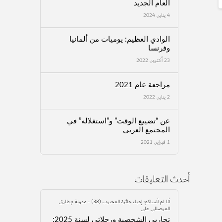
العام الجديد
4 يناير، 2024
الوادي العظيم: يوميات من ألمانيا
وفرنسا
23 أكتوبر، 2022
مراجعة عام 2021
2 يناير، 2022
عن “تضييع الوقت” و”استغلاله” في
المجتمع العربي
1 فبراير، 2021
أحدث التعليقات
أنا لم أنساكم: إحياء جائزة المحبوب (38) - مدونة م.طارق
الموصللي
على
تجاربي الشخصية ورحلاتي لسنة 2025: