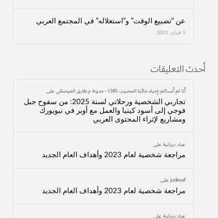
عن “تضييع الوقت” و”استغلاله” في المجتمع العربي
1 فبراير، 2021
أحدث التعليقات
أنا لم أنساكم: إحياء جائزة المحبوب (38) - مدونة م.طارق الموصللي
على
تجاربي الشخصية ورحلاتي لسنة 2025: من سفوح جبل
فوجي إلى أسود كينيا والعمل مع أوبر في نيويورك
ومشاريع لإثراء المحتوى العربي
عباد ديرانية
على
مراجعة شخصية لعام 2023 وأهداف العام الجديد
judesaf
على
مراجعة شخصية لعام 2023 وأهداف العام الجديد
عباد ديرانية
على