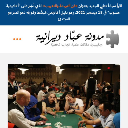
اقرأ مجاناً كتابي الجديد بعنوان
«
فن الترجمة والتعريب
»
الذي نُشِرَ على "أكاديمية
حسوب" في 18 ديسمبر 2021، وهو دليل أكاديمي مُبسَّط ومُوجَّه نحو المترجم
المبتدئ