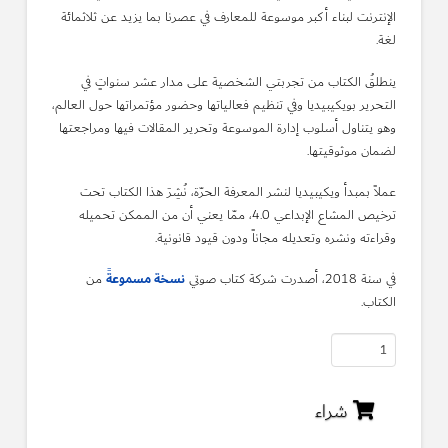
الإنترنت لبناء أكبر موسوعة للمعارف في عصرنا بما يزيد عن ثلاثمائة
لغة.
ينطلقُ الكتاب من تجربتي الشخصية على مدار عشر سنواتٍ في
التحرير بويكيبيديا وفي تنظيم فعالياتها وحضور مؤتمراتها حول العالم،
وهو يتناول أسلوب إدارة الموسوعة وتحرير المقالات فيها ومراجعتها
لضمان موثوقيتها.
عملاً بمبدأ ويكيبيديا لنشر المعرفة الحرّة، نُشِرَ هذا الكتاب تحت
ترخيص المشاع الإبداعي 4.0، ممّا يعني أن من الممكن تحميله
وقراءته ونشره وتعديله مجاناً ودون قيود قانونية.
نسخة مسموعةً
في سنة 2018، أصدرت شركة كتاب صوتي
من
الكتاب.
كمية
كتاب
"حكاية
شراء
ويكيبيديا"