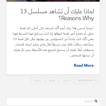
لماذا عليك أن تشاهد مسلسل 13
Reasons Why؟
“مرحباً، اسمي هانا بيكر. أرجو أنَّك مُستعد لكي أحكي لك قصة
حياتي، أو بعبارةٍ أدق، قصة انتهائها. إذا كنتَ تستمُع لهذا الشريط فهذا
يعني أنَّك كنتَ واحداً من المسؤولين عن نهايتها، ولأن لكلّ قصة 13
سبباً فقد سجَّلتُ ثلاثة عشر شريطاً لكلّ واحدٍ منكم. لديك قاعدتان
بسيطتان: أولاً، عليك أن تستمع لجميع هذه الأشرطة، ومن ثمَّ عليك
أن ترسلها للشخص …
Read More
13 REASONS WHY
13 سبب
تلفزيون
مسلسل
Search