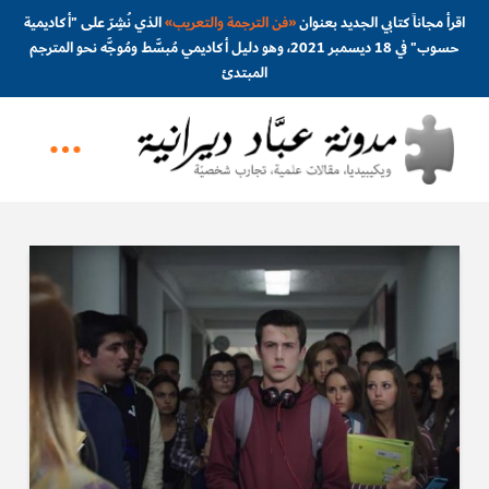
اقرأ مجاناً كتابي الجديد بعنوان
«
فن الترجمة والتعريب
»
الذي نُشِرَ على "أكاديمية
حسوب" في 18 ديسمبر 2021، وهو دليل أكاديمي مُبسَّط ومُوجَّه نحو المترجم
المبتدئ