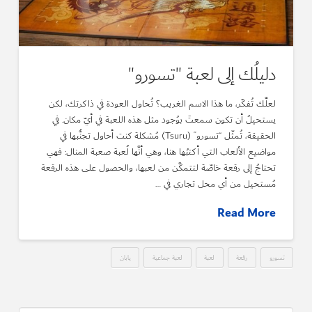
دليلُك إلى لعبة "تسورو"
لعلَّك تُفكّر، ما هذا الاسم الغريب؟ تُحاول العودة في ذاكرتك، لكن
يستحيلُ أن تكون سمعتَ بوُجود مثل هذه اللعبة في أيّ مكان. في
الحقيقة، تُمثّل “تسورو” (Tsuru) مُشكلة كنت أحاول تجنُّبها في
مواضيع الألعاب التي أكتبُها هنا، وهي أنَّها لُعبة صعبة المنال: فهي
تحتاجُ إلى رقعة خاصّة لتتمكَّن من لعبها، والحصول على هذه الرقعة
مُستحيل من أي محل تجاري في …
Read More
تسورو
رقعة
لعبة
لعبة جماعية
يابان