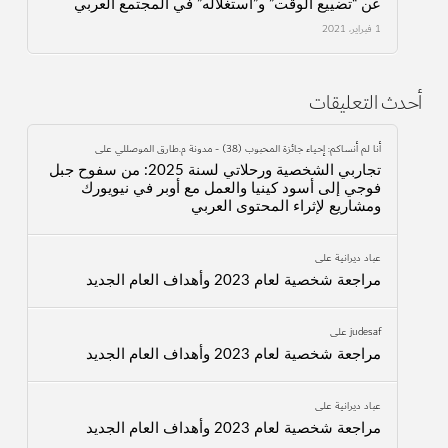
عن “تضييع الوقت” و”استغلاله” في المجتمع العربي
1 فبراير، 2021
أحدث التعليقات
أنا لم أنساكم: إحياء جائزة المحبوب (38) - مدونة م.طارق الموصللي
على
تجاربي الشخصية ورحلاتي لسنة 2025: من سفوح جبل
فوجي إلى أسود كينيا والعمل مع أوبر في نيويورك
ومشاريع لإثراء المحتوى العربي
عباد ديرانية
على
مراجعة شخصية لعام 2023 وأهداف العام الجديد
judesaf
على
مراجعة شخصية لعام 2023 وأهداف العام الجديد
عباد ديرانية
على
مراجعة شخصية لعام 2023 وأهداف العام الجديد