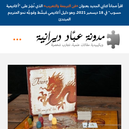
اقرأ مجاناً كتابي الجديد بعنوان
«
فن الترجمة والتعريب
»
الذي نُشِرَ على "أكاديمية
حسوب" في 18 ديسمبر 2021، وهو دليل أكاديمي مُبسَّط ومُوجَّه نحو المترجم
المبتدئ