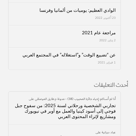
الوادي العظيم: يوميات من ألمانيا وفرنسا
23 أكتوبر، 2022
مراجعة عام 2021
2 يناير، 2022
عن “تضييع الوقت” و”استغلاله” في المجتمع العربي
1 فبراير، 2021
أحدث التعليقات
أنا لم أنساكم: إحياء جائزة المحبوب (38) - مدونة م.طارق الموصللي
على
تجاربي الشخصية ورحلاتي لسنة 2025: من سفوح جبل
فوجي إلى أسود كينيا والعمل مع أوبر في نيويورك
ومشاريع لإثراء المحتوى العربي
عباد ديرانية
على