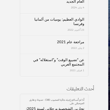
العام الجديد
4 يناير، 2024
الوادي العظيم: يوميات من ألمانيا
وفرنسا
23 أكتوبر، 2022
مراجعة عام 2021
2 يناير، 2022
عن “تضييع الوقت” و”استغلاله” في
المجتمع العربي
1 فبراير، 2021
أحدث التعليقات
أنا لم أنساكم: إحياء جائزة المحبوب (38) - مدونة م.طارق
الموصللي
على
تجاربي الشخصية ورحلاتي لسنة 2025: