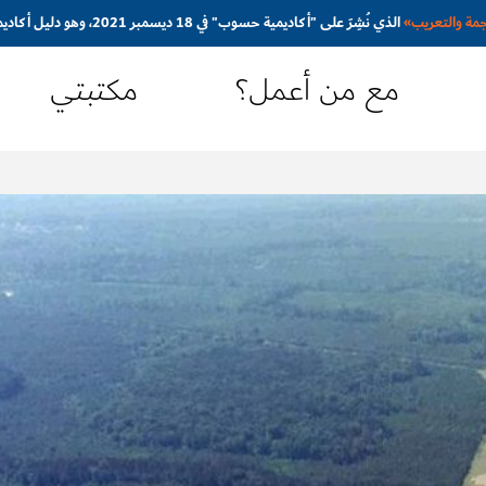
جمة والتعريب
»
الذي نُشِرَ على "أكاديمية حسوب" في 18 ديسمبر 2021، وهو دليل أكاديمي مُبسَّط ومُوجَّه نحو المترجم المبتدئ
مع من أعمل؟
مكتبتي