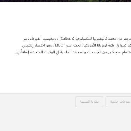
في عام 1992، أسَّس عالما الفيزياء الفلكية كب ثورن ورونالد دريفر من معهد كاليفورنيا للتكنولوجيا (Caltech) وبروفيسور الفيزياء رينر
ويس من معهد ماساتشوتش للتكنولوجيا (MIT) مرصداً فيزيائياً كبيراً في ولاية لويزيانا الأمريكية، تحت اسم “LIGO”، وهو اختصار إنكليزي
مام عددٍ كبير من الجامعات والمعاهد العلمية في الولايات المتحدة، إضافةً إلى
موجات جاذبية
نظرية النسبية