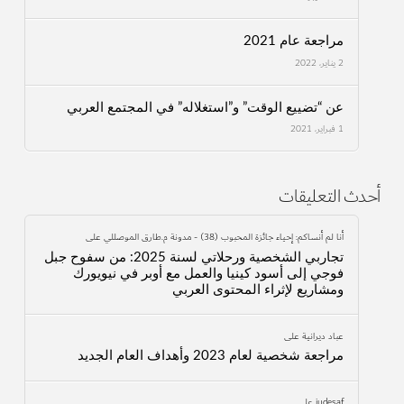
مراجعة عام 2021
2 يناير، 2022
عن “تضييع الوقت” و”استغلاله” في المجتمع العربي
1 فبراير، 2021
أحدث التعليقات
أنا لم أنساكم: إحياء جائزة المحبوب (38) - مدونة م.طارق الموصللي
على
تجاربي الشخصية ورحلاتي لسنة 2025: من سفوح جبل
فوجي إلى أسود كينيا والعمل مع أوبر في نيويورك
ومشاريع لإثراء المحتوى العربي
عباد ديرانية
على
مراجعة شخصية لعام 2023 وأهداف العام الجديد
judesaf
على