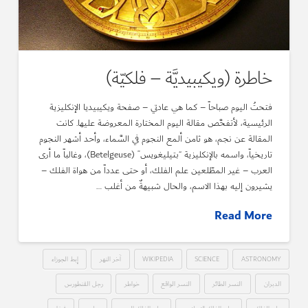
خاطرة (ويكيبيديَّة – فلكيّة)
فتحتُ اليوم صباحاً – كما هي عادتي – صفحة ويكيبيديا الإنكليزية
الرئيسية، لأتفحَّص مقالة اليوم المختارة المعروضة عليها. كانت
المقالة عن نجم، هو ثامن ألمع النجوم في السَّماء، وأحد أشهر النجوم
تاريخياً، واسمه بالإنكليزية “بتيليغويس” (Betelgeuse)، وغالباً ما أرى
العرب – غير المطّلعين علم الفلك، أو حتى عدداً من هواة الفلك –
يشيرون إليه بهذا الاسم، والحال شبيهةٌ من أغلب …
Read More
ASTRONOMY
SCIENCE
WIKIPEDIA
آخر النهر
إبط الجوزاء
الدبران
النسر الطائر
النسر الواقع
خواطر
رجل القنطورس