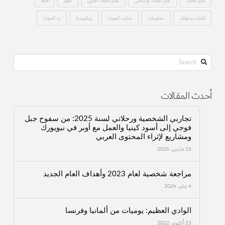
علم الفلك
علم الفلك الإسلامي
علم الفلك العربي
علوم
فيغا
كلمات وخواطر
معلومات
منكب الجوزاء
ويكيبيديا
يد الجوزاء
Search
أحدث المقالات
تجاربي الشخصية ورحلاتي لسنة 2025: من سفوح جبل
فوجي إلى أسود كينيا والعمل مع أوبر في نيويورك
ومشاريع لإثراء المحتوى العربي
15 مارس، 2026
مراجعة شخصية لعام 2023 وأهداف العام الجديد
4 يناير، 2024
الوادي العظيم: يوميات من ألمانيا وفرنسا
23 أكتوبر، 2022