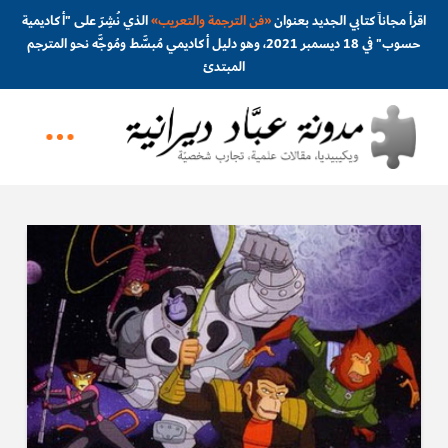
اقرأ مجاناً كتابي الجديد بعنوان
«
فن الترجمة والتعريب
»
الذي نُشِرَ على "أكاديمية
حسوب" في 18 ديسمبر 2021، وهو دليل أكاديمي مُبسَّط ومُوجَّه نحو المترجم
المبتدئ