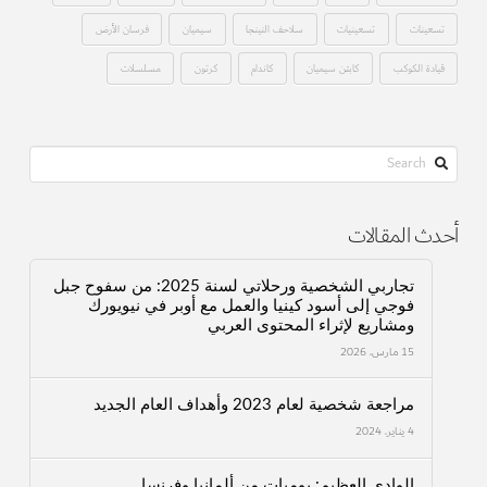
تسعينات
تسعينيات
سلاحف النينجا
سيميان
فرسان الأرض
قيادة الكوكب
كابتن سيميان
كاندام
كرتون
مسلسلات
Search
أحدث المقالات
تجاربي الشخصية ورحلاتي لسنة 2025: من سفوح جبل
فوجي إلى أسود كينيا والعمل مع أوبر في نيويورك
ومشاريع لإثراء المحتوى العربي
15 مارس، 2026
مراجعة شخصية لعام 2023 وأهداف العام الجديد
4 يناير، 2024
الوادي العظيم: يوميات من ألمانيا وفرنسا