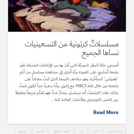
مسلسلاتٌ كرتونية من التسعينيات
نساها الجميع
أجبرتني حالة الملل الدوريَّة التي أمرّ بها من الإنتاجات الحديثة، قبل
بضعة أسابيع، على العودة مرَّة أخرى إلى مشاهدة مسلسلٍ من أيام
“طفولتي” المتأخّرة، وهو سلاحف النينجا الذي كنتُ معتاداً على
مابعته من خلال قناة MBC3 مع إخوتي. وأنا سعيدٌ جداً لكوني قمتُ
بذلك، فقد اكتشفتُ أنه مسلسل ممتازٌ جداً: فهو يُقدِّم مزيجاً معقولاً
بين الحس الكوميدي والأحداث الجادة، كما …
Read More
أجنحة الكاندام
أكيرا
أنمي
السيف القاطع
الفسحة
بظ يطير