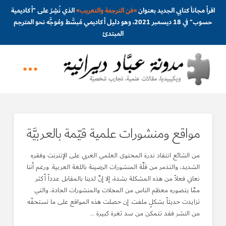
اقرأ مجاناً كتابي الجديد بعنوان
«
فن الترجمة والتعريب
»
الذي نُشِرَ على "أكاديمية
حسوب" في 18 ديسمبر 2021، وهو دليل أكاديمي مُبسَّط ومُوجَّه نحو المترجم
المبتدئ
مواقع ومنشورات علمية قيّمة بالعربيَّة
من الشائع انتقاد ندرة المحتوى العلمي العربي على الإنترنت وفقره
الشديد، والتذمر من قلَّة المنشورات الرصينة باللغة العربية. ورغم أننا
نعاني فعلاً من هذه المشكلة بشدة، إلا إنَّ لدينا بالمقابل عدداً أكثر
ممَّا يتصوره معظم الناس من المجلات والمنشورات الجادة، والتي
تزايدت حديثاً بشكلٍ ملفت. إن حصلت هذه المواقع على ما تستحقّه
من النشر فقد تتمكن من سد ثغرة كبيرة …