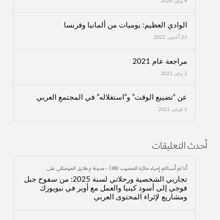
4 يناير، 2024
الوادي العظيم: يوميات من ألمانيا وفرنسا
23 أكتوبر، 2022
مراجعة عام 2021
2 يناير، 2022
عن “تضييع الوقت” و”استغلاله” في المجتمع العربي
1 فبراير، 2021
أحدث التعليقات
أنا لم أنساكم: إحياء جائزة المحبوب (38) - مدونة م.طارق الموصللي
على
تجاربي الشخصية ورحلاتي لسنة 2025: من سفوح جبل
فوجي إلى أسود كينيا والعمل مع أوبر في نيويورك
ومشاريع لإثراء المحتوى العربي