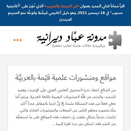
اقرأ مجاناً كتابي الجديد بعنوان
«
فن الترجمة والتعريب
»
الذي نُشِرَ على "أكاديمية
حسوب" في 18 ديسمبر 2021، وهو دليل أكاديمي مُبسَّط ومُوجَّه نحو المترجم
المبتدئ
مواقع ومنشورات علمية قيّمة بالعربيَّة
من الشائع انتقاد ندرة المحتوى العلمي العربي على الإنترنت وفقره
الشديد، والتذمر من قلَّة المنشورات الرصينة باللغة العربية. ورغم أننا
نعاني فعلاً من هذه المشكلة بشدة، إلا إنَّ لدينا بالمقابل عدداً أكثر
ممَّا يتصوره معظم الناس من المجلات والمنشورات الجادة، والتي
تزايدت حديثاً بشكلٍ ملفت. إن حصلت هذه المواقع على ما تستحقّه
من النشر فقد تتمكن من سد ثغرة كبيرة …