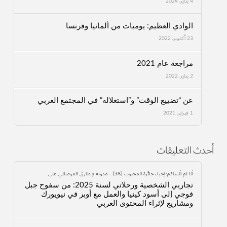
4 يناير، 2024
الوادي العظيم: يوميات من ألمانيا وفرنسا
23 أكتوبر، 2022
مراجعة عام 2021
2 يناير، 2022
عن “تضييع الوقت” و”استغلاله” في المجتمع العربي
1 فبراير، 2021
أحدث التعليقات
أنا لم أنساكم: إحياء جائزة المحبوب (38) - مدونة م.طارق الموصللي
على
تجاربي الشخصية ورحلاتي لسنة 2025: من سفوح جبل
فوجي إلى أسود كينيا والعمل مع أوبر في نيويورك
ومشاريع لإثراء المحتوى العربي