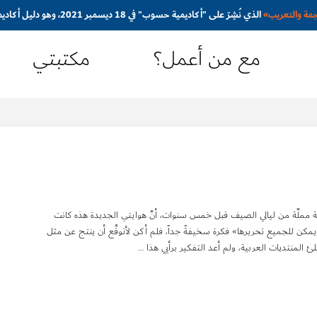
جمة والتعريب
»
الذي نُشِرَ على "أكاديمية حسوب" في 18 ديسمبر 2021، وهو دليل أكاديمي مُبسَّط ومُوجَّه نحو المترجم المبتدئ
مع من أعمل؟
مكتبتي
يلة مملَّة من ليالي الصيف قبل خمس سنوات، أنَّ هوايتي الجديدة هذه كانت
 يمكن للجميع تحريرها» فكرة سخيفةً جداً، فلم أكن لأتوقَّع أن ينتج عن مثل
لئ المنتديات العربية، ولم أعد التفكير برأيي هذا …