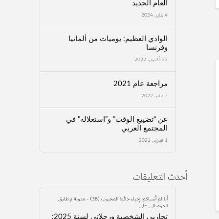
العام الجديد
4 يناير، 2024
الوادي العظيم: يوميات من ألمانيا
وفرنسا
23 أكتوبر، 2022
مراجعة عام 2021
2 يناير، 2022
عن “تضييع الوقت” و”استغلاله” في
المجتمع العربي
1 فبراير، 2021
أحدث التعليقات
أنا لم أنساكم: إحياء جائزة المحبوب (38) - مدونة م.طارق
الموصللي
على
تجاربي الشخصية ورحلاتي لسنة 2025: