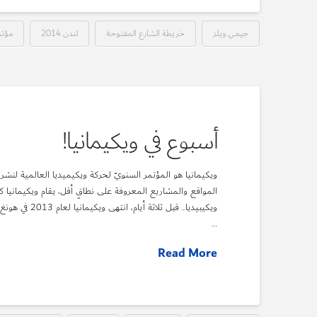
جيمي ويلز
خريطة الشارع المفتوحة
لندن 2014
مؤتم
أسبوع في ويكيمانيا!
ويكيمانيا هو المؤتمر السنويّ لحركة ويكيميديا العالمية لنشر 
المواقع والمشاريع المعروفة على نطاقٍ أقل، يقام ويكيمانيا ك
ويكيبيديا.. قب
…
Read More