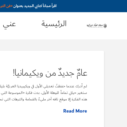
اقرأ مجاناً كتابي الجديد بعنوان
«
فن التر
الرئيسية
عني
عامٌ جديدٌ من ويكيمانيا!
لم أدرك عندما حفظتُ تعديلي الأول في ويكيبيديا العربيَّة بل
ستغير حياتي تماماً. للوهلة الأولى، بدت فكرة «الموسوعة التي
هذه الفكرة إلا موقع تافه آخر مليءٌ بالقمامة والترهات التي تم
Read More