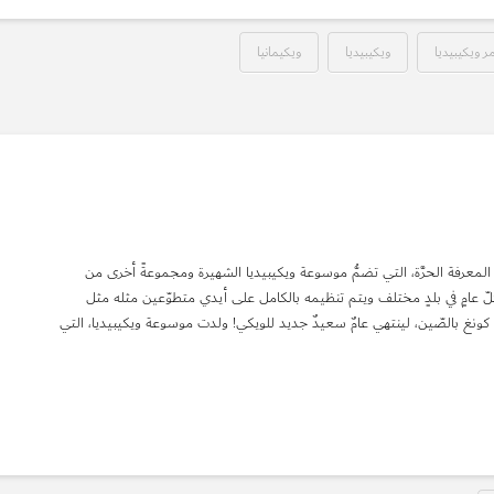
ر ويكيبيديا
ويكيبيديا
ويكيمانيا
المعرفة الحرَّة، التي تضمُّ موسوعة ويكيبيديا الشهيرة ومجموعةً أخرى من
لّ عامٍ في بلدٍ مختلف ويتم تنظيمه بالكامل على أيدي متطوّعين مثله مثل
ل ثلاثة أيام، انتهى ويكيمانيا لعام 2013 في هونغ كونغ بالصّين، لينتهي عامٌ سعيدٌ جديد للويكي! ولدت موسوعة ويكيبيديا، التي