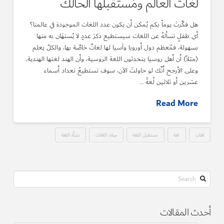
لغات العالم ومُستقبلها الحالك
هل فكَّرتَ يوماً بكم يُمكن أن يكون عدد اللغات الموجودة في عالمنا؟
أي طفلٍ تسألهُ عن اللغات سيستطيع ذكرَ عددٍ لا يُستهَان به منها
بسهولة، فمُعظم دول أوروبا وآسيا لها لغاتٌ خاصَّة بها، والكلّ يعلم
(مثلاً) أن أهل روسيا يتحدثون اللغة الروسية، وأن الهند لغتها الهندية،
وعلى الأرجح أنَّك لو حاولتَ الآن، سوف تستطيعُ تعداد أسماء
عشرين أو ثلاثين لُغةً …
Read More
لغات
لغة
مستقبل اللغة
ميلاد اللغات
نشأة اللغة
Search
أحدث المقالات