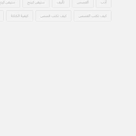
أدب
القصص
تأليف
ستيفن كينج
ستيفن كينغ
كيف تكتب القصص
كيف تكتب قصص
كيفية الكتابة