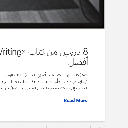
أفضل
يتميَّزُ كتاب «On Writing» بأنَّه (في الغا
ليُسَاعِد غيره على تعلُّم مهنته. يروي هذا الكتاب تجربة ستي
القصيرة إلى مجلات مغمورة للخيال العلمي، ويستقبلُ منها ما ي
Read More