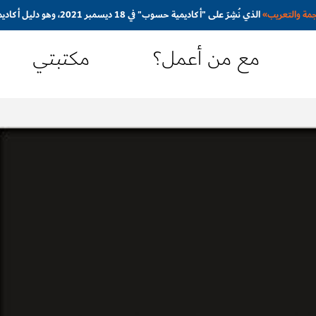
جمة والتعريب
»
الذي نُشِرَ على "أكاديمية حسوب" في 18 ديسمبر 2021، وهو دليل أكاديمي مُبسَّط ومُوجَّه نحو المترجم المبتدئ
مع من أعمل؟
مكتبتي