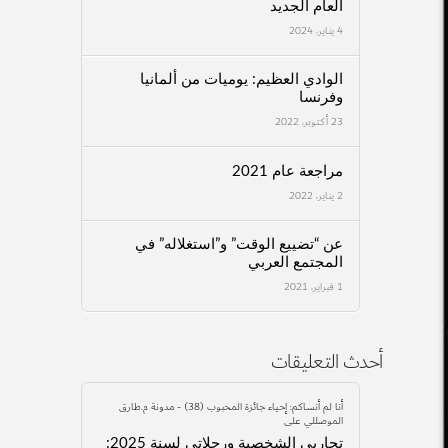
العام الجديد
4 يناير، 2024
الوادي العظيم: يوميات من ألمانيا
وفرنسا
23 أكتوبر، 2022
مراجعة عام 2021
2 يناير، 2022
عن “تضييع الوقت” و”استغلاله” في
المجتمع العربي
1 فبراير، 2021
أحدث التعليقات
أنا لم أنساكم: إحياء جائزة المحبوب (38) - مدونة م.طارق
الموصللي
على
تجاربي الشخصية ورحلاتي لسنة 2025: