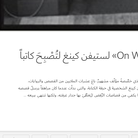
8 دروسٍ من كتاب «On Writing» لستيفن كينغ لتُصْبِحَ كاتباً
لب) الكتاب الوحيد الذي خصَّصهُ مؤلّف مشهورٌ، باعَ عشرات الملايين من القصص والروايات،
فن كينغ الشخصية في حرفة الكتابة، والتي بدأت عندما كان مراهقاً يرسلُ قصصه
كفي من قصاصات الرَّفض ليُغطِّيَ بها جدار غرفته، ولكنها تنتهي ببيعه …