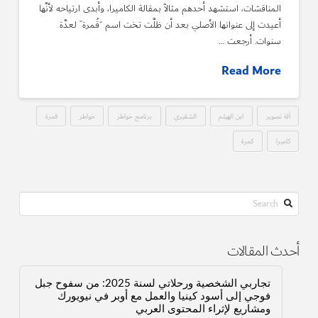
المناقشات، استشهد أحدهم مثالاً بمقالة الكاميرا، وأبدى ارتياحه لأنَّها
أعيدت إلى عنوانها الأصلي بعد أن ظلَّت تخت اسم “قُمرة” لعدَّة
سنوات. أرجعت …
Read More
آلة تصوير
ابن الهيثم
الشقيري
برنامج خواطر
خواطر
قمرة
كاميرا
كمرة
Search
أحدث المقالات
تجاربي الشخصية ورحلاتي لسنة 2025: من سفوح جبل
فوجي إلى أسود كينيا والعمل مع أوبر في نيويورك
ومشاريع لإثراء المحتوى العربي