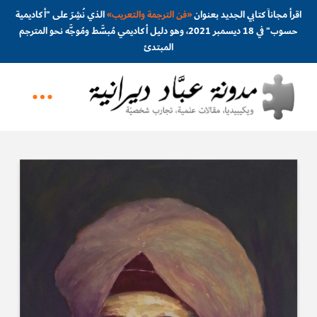
اقرأ مجاناً كتابي الجديد بعنوان
«
فن الترجمة والتعريب
»
الذي نُشِرَ على "أكاديمية
حسوب" في 18 ديسمبر 2021، وهو دليل أكاديمي مُبسَّط ومُوجَّه نحو المترجم
المبتدئ