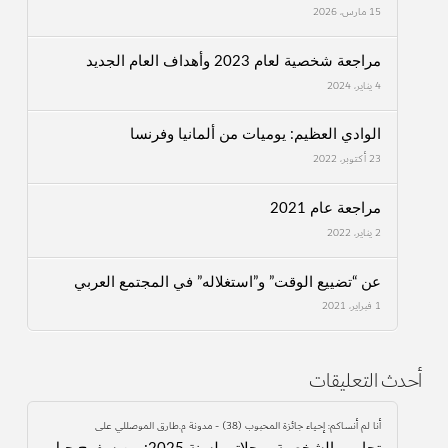
15 مارس، 2026
مراجعة شخصية لعام 2023 وأهداف العام الجديد
4 يناير، 2024
الوادي العظيم: يوميات من ألمانيا وفرنسا
23 أكتوبر، 2022
مراجعة عام 2021
2 يناير، 2022
عن “تضييع الوقت” و”استغلاله” في المجتمع العربي
1 فبراير، 2021
أحدث التعليقات
أنا لم أنساكم: إحياء جائزة المحبوب (38) - مدونة م.طارق الموصللي
على