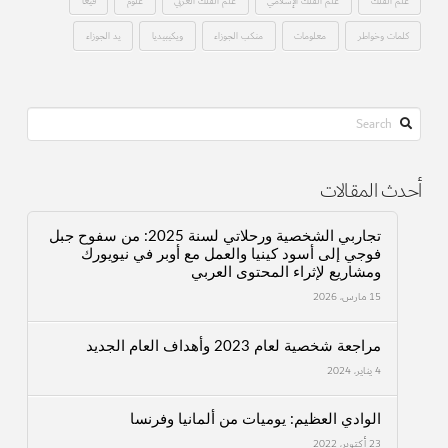
علم الفلك
علم الفلك الإسلامي
علم الفلك العربي
علوم
فيغا
كلمات وخواطر
معلومات
منكب الجوزاء
ويكيبيديا
يد الجوزاء
Search
أحدث المقالات
تجاربي الشخصية ورحلاتي لسنة 2025: من سفوح جبل
فوجي إلى أسود كينيا والعمل مع أوبر في نيويورك
ومشاريع لإثراء المحتوى العربي
15 مارس، 2026
مراجعة شخصية لعام 2023 وأهداف العام الجديد
4 يناير، 2024
الوادي العظيم: يوميات من ألمانيا وفرنسا
23 أكتوبر، 2022