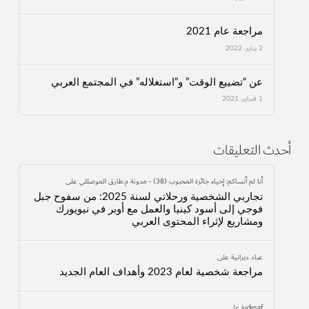
مراجعة عام 2021
2 يناير، 2022
عن “تضييع الوقت” و”استغلاله” في المجتمع العربي
1 فبراير، 2021
أحدث التعليقات
أنا لم أنساكم: إحياء جائزة المحبوب (38) - مدونة م.طارق الموصللي
على
تجاربي الشخصية ورحلاتي لسنة 2025: من سفوح جبل
فوجي إلى أسود كينيا والعمل مع أوبر في نيويورك
ومشاريع لإثراء المحتوى العربي
عباد ديرانية
على
مراجعة شخصية لعام 2023 وأهداف العام الجديد
judesaf
على