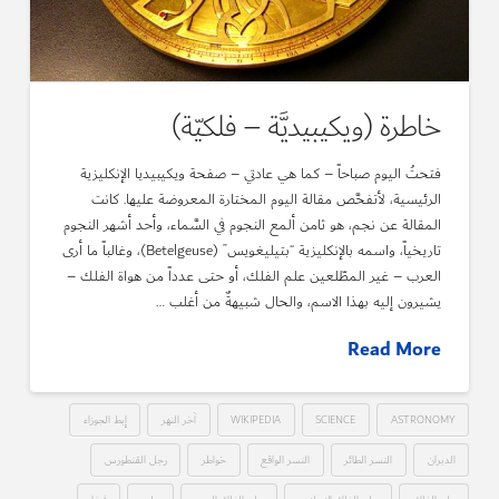
خاطرة (ويكيبيديَّة – فلكيّة)
فتحتُ اليوم صباحاً – كما هي عادتي – صفحة ويكيبيديا الإنكليزية
الرئيسية، لأتفحَّص مقالة اليوم المختارة المعروضة عليها. كانت
المقالة عن نجم، هو ثامن ألمع النجوم في السَّماء، وأحد أشهر النجوم
تاريخياً، واسمه بالإنكليزية “بتيليغويس” (Betelgeuse)، وغالباً ما أرى
العرب – غير المطّلعين علم الفلك، أو حتى عدداً من هواة الفلك –
يشيرون إليه بهذا الاسم، والحال شبيهةٌ من أغلب …
Read More
ASTRONOMY
SCIENCE
WIKIPEDIA
آخر النهر
إبط الجوزاء
الدبران
النسر الطائر
النسر الواقع
خواطر
رجل القنطورس