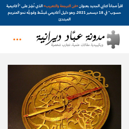
اقرأ مجاناً كتابي الجديد بعنوان
«
فن الترجمة والتعريب
»
الذي نُشِرَ على "أكاديمية
حسوب" في 18 ديسمبر 2021، وهو دليل أكاديمي مُبسَّط ومُوجَّه نحو المترجم
المبتدئ