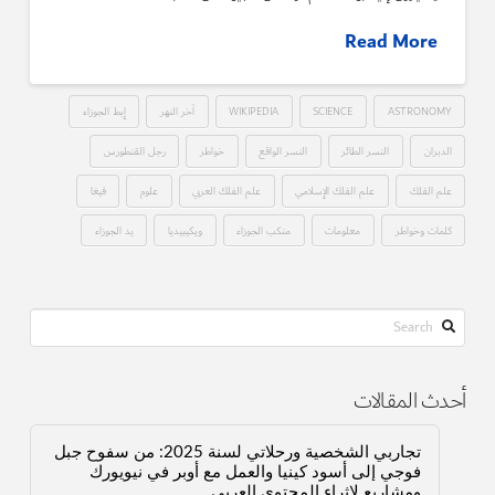
Read More
ASTRONOMY
SCIENCE
WIKIPEDIA
آخر النهر
إبط الجوزاء
الدبران
النسر الطائر
النسر الواقع
خواطر
رجل القنطورس
علم الفلك
علم الفلك الإسلامي
علم الفلك العربي
علوم
فيغا
كلمات وخواطر
معلومات
منكب الجوزاء
ويكيبيديا
يد الجوزاء
Search
أحدث المقالات
تجاربي الشخصية ورحلاتي لسنة 2025: من سفوح جبل
فوجي إلى أسود كينيا والعمل مع أوبر في نيويورك
ومشاريع لإثراء المحتوى العربي