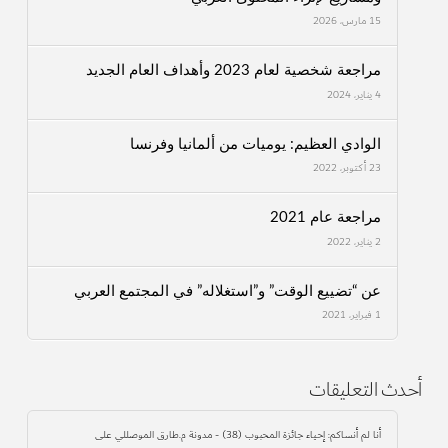
15 مارس، 2026
مراجعة شخصية لعام 2023 وأهداف العام الجديد
4 يناير، 2024
الوادي العظيم: يوميات من ألمانيا وفرنسا
23 أكتوبر، 2022
مراجعة عام 2021
2 يناير، 2022
عن “تضييع الوقت” و”استغلاله” في المجتمع العربي
1 فبراير، 2021
أحدث التعليقات
أنا لم أنساكم: إحياء جائزة المحبوب (38) - مدونة م.طارق الموصللي
على