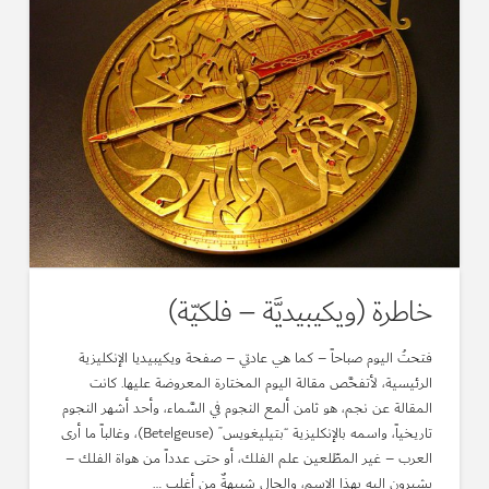
خاطرة (ويكيبيديَّة – فلكيّة)
فتحتُ اليوم صباحاً – كما هي عادتي – صفحة ويكيبيديا الإنكليزية
الرئيسية، لأتفحَّص مقالة اليوم المختارة المعروضة عليها. كانت
المقالة عن نجم، هو ثامن ألمع النجوم في السَّماء، وأحد أشهر النجوم
تاريخياً، واسمه بالإنكليزية “بتيليغويس” (Betelgeuse)، وغالباً ما أرى
العرب – غير المطّلعين علم الفلك، أو حتى عدداً من هواة الفلك –
يشيرون إليه بهذا الاسم، والحال شبيهةٌ من أغلب …