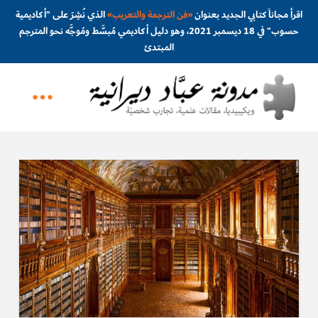
اقرأ مجاناً كتابي الجديد بعنوان
«
فن الترجمة والتعريب
»
الذي نُشِرَ على "أكاديمية
حسوب" في 18 ديسمبر 2021، وهو دليل أكاديمي مُبسَّط ومُوجَّه نحو المترجم
المبتدئ