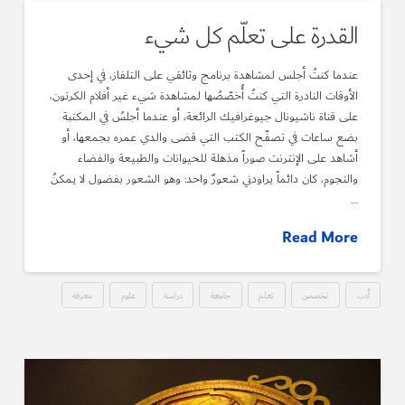
القدرة على تعلّم كل شيء
عندما كنتُ أجلس لمشاهدة برنامج وثائقي على التلفاز، في إحدى
الأوقات النادرة التي كنتُ أُخصّصُها لمشاهدة شيء غير أفلام الكرتون،
على قناة ناشيونال جيوغرافيك الرائعة، أو عندما أجلسُ في المكتبة
بضع ساعات في تصفّح الكتب التي قضى والدي عمره بجمعها، أو
أشاهد على الإنترنت صوراً مذهلة للحيوانات والطبيعة والفضاء
والنجوم، كان دائماً يراودني شعورٌ واحد: وهو الشعور بفضول لا يمكنُ
…
Read More
أدب
تخصص
تعلم
جامعة
دراسة
علوم
معرفة