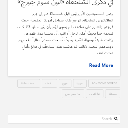
في ذكرى السّلحفاة «لون سوم جورج»
وصل المستوطنون الأوروبيّون قبل خمسمائة عامٍ إلى جزر
الغالاباغوس المنعزلة، الواقع قُبَالة سواحل أمريكا الجنوبية، حيث
فوجئوا بالعثور على سلاحف لم يَسبِق لهُم وأن رؤوا مثلها قطّ. كانت
ضخمة جداً بحيثُ أمكن لرجلٍ أو اثنين أن يجلسا فوق ظهورها،
وكانت طبيئةً وسهلة الصَّيد بحيثُ أصبحت مصدراً مثالياً لطعامهِم
ولإمتاعهم البحت. وكانت قد عاشت هذه السلاحفُ في عزلةٍ وأمانٍ
لمئات آلاف …
Read More
LONESOME GEORGE
جزيرة
جورج
سلاحف
سلاحف عملاقة
سلحفاة
غالاباغوس
لون سوم جورج
Search