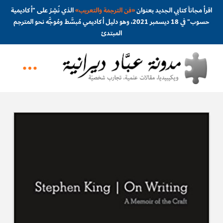
اقرأ مجاناً كتابي الجديد بعنوان
«
فن الترجمة والتعريب
»
الذي نُشِرَ على "أكاديمية
حسوب" في 18 ديسمبر 2021، وهو دليل أكاديمي مُبسَّط ومُوجَّه نحو المترجم
المبتدئ