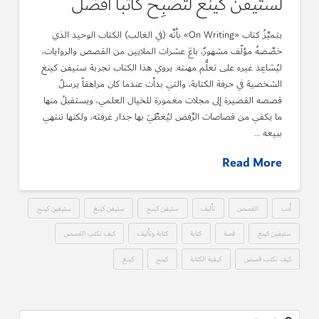
لستيفن كينغ لتُصْبِحَ كاتباً أفضل
يتميَّزُ كتاب «On Writing» بأنَّه (في الغالب) الكتاب الوحيد الذي
خصَّصهُ مؤلّف مشهورٌ، باعَ عشرات الملايين من القصص والروايات،
ليُسَاعِد غيره على تعلُّم مهنته. يروي هذا الكتاب تجربة ستيفن كينغ
الشخصية في حرفة الكتابة، والتي بدأت عندما كان مراهقاً يرسلُ
قصصه القصيرة إلى مجلات مغمورة للخيال العلمي، ويستقبلُ منها
ما يكفي من قصاصات الرَّفض ليُغطِّيَ بها جدار غرفته، ولكنها تنتهي
ببيعه …
Read More
أدب
القصص
تأليف
ستيفن كينج
ستيفن كينغ
ستيفين كينج
ستيفين كينغ
قصة
كتابة
كتابة وتأليف
كيف تكتب القصص
كيف تكتب قصص
كيفية الكتابة
كينج
كينغ
Search