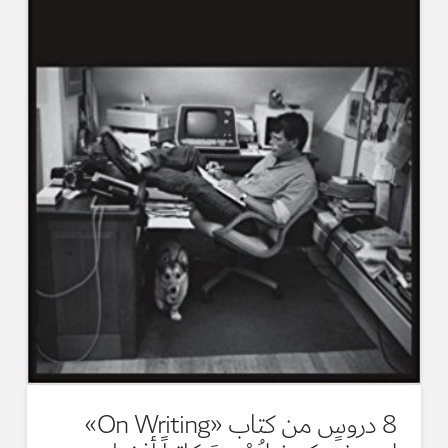
8 دروسٍ من كتاب «On Writing»