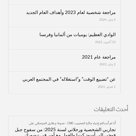
مراجعة شخصية لعام 2023 وأهداف العام الجديد
4 يناير، 2024
الوادي العظيم: يوميات من ألمانيا وفرنسا
23 أكتوبر، 2022
مراجعة عام 2021
2 يناير، 2022
عن “تضييع الوقت” و”استغلاله” في المجتمع العربي
1 فبراير، 2021
أحدث التعليقات
أنا لم أنساكم: إحياء جائزة المحبوب (38) - مدونة م.طارق الموصللي
على
تجاربي الشخصية ورحلاتي لسنة 2025: من سفوح جبل
فوجي إلى أسود كينيا والعمل مع أوبر في نيويورك