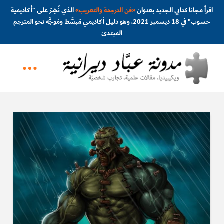
اقرأ مجاناً كتابي الجديد بعنوان
«
فن الترجمة والتعريب
»
الذي نُشِرَ على "أكاديمية
حسوب" في 18 ديسمبر 2021، وهو دليل أكاديمي مُبسَّط ومُوجَّه نحو المترجم
المبتدئ