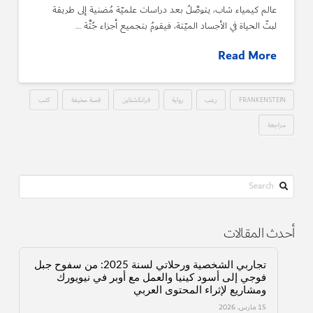
عالم كيمياء شاب، يتوصَّلُ بعد دراسات علميّة مُضنية إلى طريقة
لبثّ الحياة في الأجساد الميّتة، فيقومُ بتجميع أجزاء جُثَّة …
Read More
FRANKENSTEIN
رعب
رواية
فرانكشتاين
قصة مخيفة
كتب
مراجعة
Search
أحدث المقالات
تجاربي الشخصية ورحلاتي لسنة 2025: من سفوح جبل
فوجي إلى أسود كينيا والعمل مع أوبر في نيويورك
ومشاريع لإثراء المحتوى العربي
15 مارس، 2026