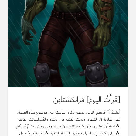
[قرأتُ اليوم] فرانكشتاين
أعتقدُ أنَّ مُعظم الناس لديهم فكرة أساسيّة عن موضوع هذه القصة،
فهي ضاربة في الشهرة، وتحبُّ الكثير من الأفلام والمُسلسلات الهزلية
الأجنبية أن تقتبسَ منها شخصيَّتها الرئيسية، وهي وحشٌ بشعٌ مُقطَّع
الأوصال يُشبه الإنسان في مظهره. القصّة الفكرة الأساسية تدورُ حول