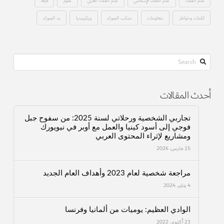
علم الفلك
علم الفلك الإسلامي
علم الفلك العربي
علوم
فيغا
كلمات وخواطر
معلومات
منكب الجوزاء
ويكيبيديا
يد الجوزاء
Search
أحدث المقالات
تجاربي الشخصية ورحلاتي لسنة 2025: من سفوح جبل
فوجي إلى أسود كينيا والعمل مع أوبر في نيويورك
ومشاريع لإثراء المحتوى العربي
15 مارس، 2026
مراجعة شخصية لعام 2023 وأهداف العام الجديد
4 يناير، 2024
الوادي العظيم: يوميات من ألمانيا وفرنسا
23 أكتوبر، 2022