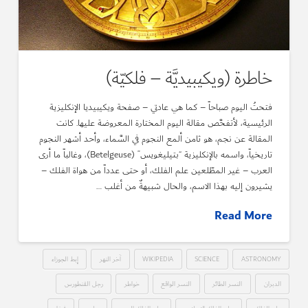
خاطرة (ويكيبيديَّة – فلكيّة)
فتحتُ اليوم صباحاً – كما هي عادتي – صفحة ويكيبيديا الإنكليزية
الرئيسية، لأتفحَّص مقالة اليوم المختارة المعروضة عليها. كانت
المقالة عن نجم، هو ثامن ألمع النجوم في السَّماء، وأحد أشهر النجوم
تاريخياً، واسمه بالإنكليزية “بتيليغويس” (Betelgeuse)، وغالباً ما أرى
العرب – غير المطّلعين علم الفلك، أو حتى عدداً من هواة الفلك –
يشيرون إليه بهذا الاسم، والحال شبيهةٌ من أغلب …
Read More
ASTRONOMY
SCIENCE
WIKIPEDIA
آخر النهر
إبط الجوزاء
الدبران
النسر الطائر
النسر الواقع
خواطر
رجل القنطورس