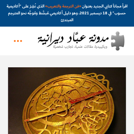
اقرأ مجاناً كتابي الجديد بعنوان
«
فن الترجمة والتعريب
»
الذي نُشِرَ على "أكاديمية
حسوب" في 18 ديسمبر 2021، وهو دليل أكاديمي مُبسَّط ومُوجَّه نحو المترجم
المبتدئ