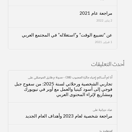
مراجعة عام 2021
2 يناير، 2022
عن “تضييع الوقت” و”استغلاله” في المجتمع العربي
1 فبراير، 2021
أحدث التعليقات
أنا لم أنساكم: إحياء جائزة المحبوب (38) - مدونة م.طارق الموصللي
على
تجاربي الشخصية ورحلاتي لسنة 2025: من سفوح جبل
فوجي إلى أسود كينيا والعمل مع أوبر في نيويورك
ومشاريع لإثراء المحتوى العربي
عباد ديرانية
على
مراجعة شخصية لعام 2023 وأهداف العام الجديد
judesaf
على