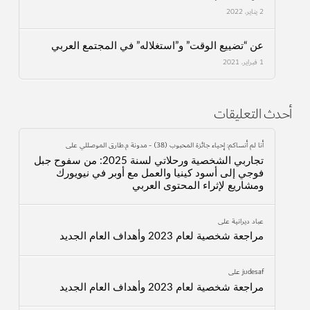
2 يناير، 2022
عن “تضييع الوقت” و”استغلاله” في المجتمع العربي
1 فبراير، 2021
أحدث التعليقات
أنا لم أنساكم: إحياء جائزة المحبوب (38) - مدونة م.طارق الموصللي
على
تجاربي الشخصية ورحلاتي لسنة 2025: من سفوح جبل
فوجي إلى أسود كينيا والعمل مع أوبر في نيويورك
ومشاريع لإثراء المحتوى العربي
عباد ديرانية
على
مراجعة شخصية لعام 2023 وأهداف العام الجديد
judesaf
على
مراجعة شخصية لعام 2023 وأهداف العام الجديد