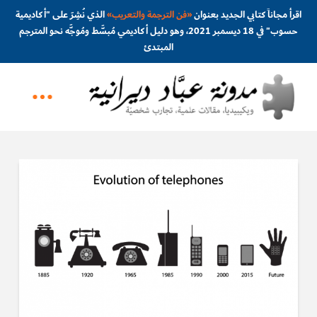
اقرأ مجاناً كتابي الجديد بعنوان
«
فن الترجمة والتعريب
»
الذي نُشِرَ على "أكاديمية
حسوب" في 18 ديسمبر 2021، وهو دليل أكاديمي مُبسَّط ومُوجَّه نحو المترجم
المبتدئ