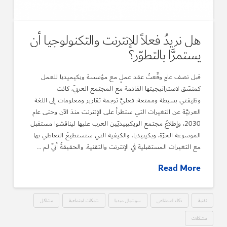
هل نريدُ فعلاً للإنترنت والتكنولوجيا أن
يستمرَّا بالتطوّر؟
قبل نصف عامٍ وقَّعتُ عقد عملٍ مع مؤسسة ويكيميديا للعمل
كمنسّق لاستراتيجيتها القادمة مع المجتمع العربيّ، كانت
وظيفتي بسيطة وممتعة: فعليَّ ترجمة تقارير ومعلومات إلى اللغة
العربيَّة عن التغيرات التي ستطرأ على الإنترنت منذ الآن وحتى عام
2030، وإطلاعُ مجتمع الويكيبيديّين العرب عليها ليناقشوا مستقبل
الموسوعة الحرّة، ويكيبيديا، والكيفية التي ستستطيعُ التعاطي بها
مع التغيرات المستقبلية في الإنترنت والتقنية. والحقيقةُ أنّي لم …
Read More
تقنية
ذكاء اصطناعي
سوشيال ميديا
شبكات اجتماعية
مشاكل
مشكلات