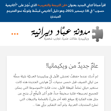
اقرأ مجاناً كتابي الجديد بعنوان
«
فن الترجمة والتعريب
»
الذي نُشِرَ على "أكاديمية
حسوب" في 18 ديسمبر 2021، وهو دليل أكاديمي مُبسَّط ومُوجَّه نحو المترجم
المبتدئ
عامٌ جديدٌ من ويكيمانيا!
لم أدرك عندما حفظتُ تعديلي الأول في ويكيبيديا العربيَّة بليلة مملَّة
من ليالي الصيف قبل خمس سنوات، أنَّ هوايتي الجديدة هذه كانت
ستغير حياتي تماماً. للوهلة الأولى، بدت فكرة «الموسوعة التي يمكن
للجميع تحريرها» فكرة سخيفةً جداً، فلم أكن لأتوقَّع أن ينتج عن
مثل هذه الفكرة إلا موقع تافه آخر مليءٌ بالقمامة والترهات التي
تملئ المنتديات العربية، ولم أعد التفكير برأيي هذا …