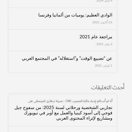
4 يناير، 2024
الوادي العظيم: يوميات من ألمانيا وفرنسا
23 أكتوبر، 2022
مراجعة عام 2021
2 يناير، 2022
عن “تضييع الوقت” و”استغلاله” في المجتمع العربي
1 فبراير، 2021
أحدث التعليقات
أنا لم أنساكم: إحياء جائزة المحبوب (38) - مدونة م.طارق الموصللي
على
تجاربي الشخصية ورحلاتي لسنة 2025: من سفوح جبل
فوجي إلى أسود كينيا والعمل مع أوبر في نيويورك
ومشاريع لإثراء المحتوى العربي