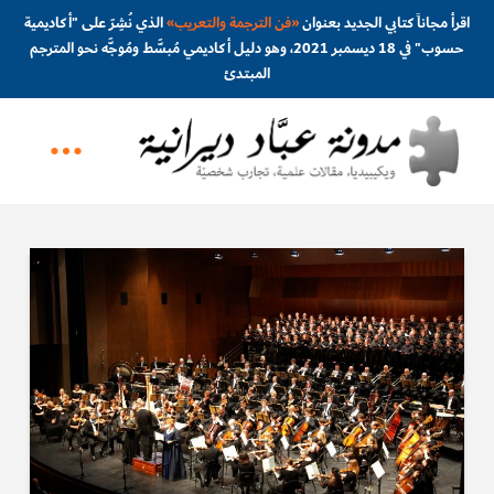
اقرأ مجاناً كتابي الجديد بعنوان
«
فن الترجمة والتعريب
»
الذي نُشِرَ على "أكاديمية
حسوب" في 18 ديسمبر 2021، وهو دليل أكاديمي مُبسَّط ومُوجَّه نحو المترجم
المبتدئ