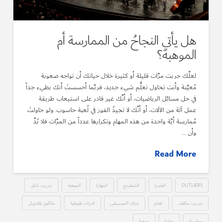
هل يأتي النجاحُ من الممارسة أم
الموهبة؟
لعلَّك جربت مرَّات قليلة أو كثيرة خلال حياتك أن تواجه صعوبة
مُعيَّنة وأنت تحاول تعلُّم شيء جديد، فربَّما أحسستَ أنك بطيء جداً
في حل مسائل الرياضيات، أو أنَّك غير قادر على استيعاب طريقة
عمل آلة من الآلات، أو أنَّك لا تجيدُ الفوز في لُعبة حاسوب. ولو حاولتَ
مُمارسة أيَّة واحدة من هذه المهام وتكرارها عدداً من المرَّات فلا بُدَّ
وأن …
Read More
OUTLIERS
الخبرة
الشطرنج
المهارة
الموهبة
تدريب شاق
تدريب مكثف
تعلم
عزف الموسيقى
قدرات طبيعية
مالكوم غلادويل
ممارسة
مهارة
موهبة