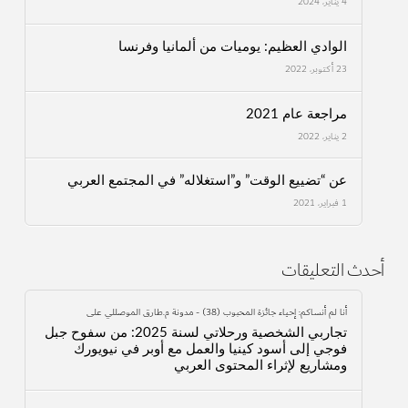
4 يناير، 2024
الوادي العظيم: يوميات من ألمانيا وفرنسا
23 أكتوبر، 2022
مراجعة عام 2021
2 يناير، 2022
عن “تضييع الوقت” و”استغلاله” في المجتمع العربي
1 فبراير، 2021
أحدث التعليقات
أنا لم أنساكم: إحياء جائزة المحبوب (38) - مدونة م.طارق الموصللي
على
تجاربي الشخصية ورحلاتي لسنة 2025: من سفوح جبل
فوجي إلى أسود كينيا والعمل مع أوبر في نيويورك
ومشاريع لإثراء المحتوى العربي