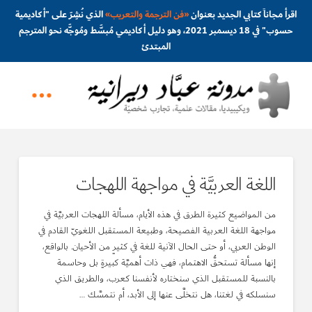
اقرأ مجاناً كتابي الجديد بعنوان
«
فن الترجمة والتعريب
»
الذي نُشِرَ على "أكاديمية
حسوب" في 18 ديسمبر 2021، وهو دليل أكاديمي مُبسَّط ومُوجَّه نحو المترجم
المبتدئ
اللغة العربيَّة في مواجهة اللهجات
من المواضيع كثيرة الطرق في هذه الأيام، مسألة اللهجات العربيَّة في
مواجهة اللغة العربية الفصيحة، وطبيعة المستقبل اللغويّ القادم في
الوطن العربي، أو حتى الحال الآنية للغة في كثيرٍ من الأحيان. بالواقع،
إنها مسألة تستحقُّ الاهتمام، فهي ذات أهميَّة كبيرةٍ بل وحاسمة
بالنسبة للمستقبل الذي سنختاره لأنفسنا كعرب، والطريق الذي
سنسلكه في لغتنا، هل نتخلَّى عنها إلى الأبد، أم نتمسَّك …