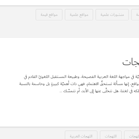
ة
منشورات علمية
مواقع علمية
مواقع قيمة
هجات
َّة في مواجهة اللغة العربية الفصيحة، وطبيعة المستقبل اللغويّ القادم في
لواقع، إنها مسألة تستحقُّ الاهتمام، فهي ذات أهميَّة كبيرةٍ بل وحاسمة بالنسبة
 لغتنا، هل نتخلَّى عنها إلى الأبد، أم نتمسَّك …
للهجات
اللهجات
اللهجات العربية