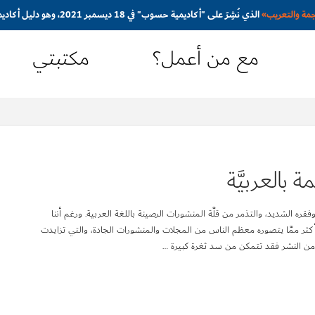
جمة والتعريب
»
الذي نُشِرَ على "أكاديمية حسوب" في 18 ديسمبر 2021، وهو دليل أكاديمي مُبسَّط ومُوجَّه نحو المترجم المبتدئ
مع من أعمل؟
مكتبتي
بالعربيَّة
ره الشديد، والتذمر من قلَّة المنشورات الرصينة باللغة العربية. ورغم أننا
اً أكثر ممَّا يتصوره معظم الناس من المجلات والمنشورات الجادة، والتي تزايدت
من النشر فقد تتمكن من سد ثغرة كبيرة …