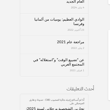
العام الجديد
4 يناير، 2024
الوادي العظيم: يوميات من ألمانيا
وفرنسا
23 أكتوبر، 2022
مراجعة عام 2021
2 يناير، 2022
عن “تضييع الوقت” و”استغلاله” في
المجتمع العربي
1 فبراير، 2021
أحدث التعليقات
أنا لم أنساكم: إحياء جائزة المحبوب (38) - مدونة م.طارق
الموصللي
على
تجاربي الشخصية ورحلاتي لسنة 2025: