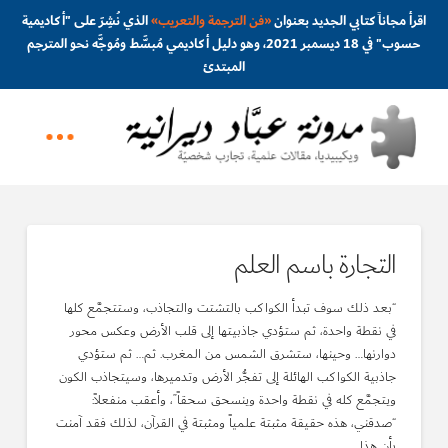
اقرأ مجاناً كتابي الجديد بعنوان
«
فن الترجمة والتعريب
»
الذي نُشِرَ على "أكاديمية
حسوب" في 18 ديسمبر 2021، وهو دليل أكاديمي مُبسَّط ومُوجَّه نحو المترجم
المبتدئ
التجارة باسم العلم
“بعد ذلك سوف تبدأ الكواكب بالتشتت والتجاذب، وستتجمَّع كلها
في نقطة واحدة، ثم ستؤدي جاذبيتها إلى قلب الأرض وعكس محور
دوارنها… وحينها، ستشرق الشمس من المغرب. ثم… ثم ستؤدي
جاذبية الكواكب الهائلة إلى تفجُّر الأرض وتدميرها، وسيتجاذب الكون
ويتجمَّع كله في نقطة واحدة وينسحق سحقاً”، وأعقب منفعلاً:
“صدقني، هذه حقيقة مثبتة علمياً ومثبتة في القرآن، لذلك فقد آمنت
بأن هذا …