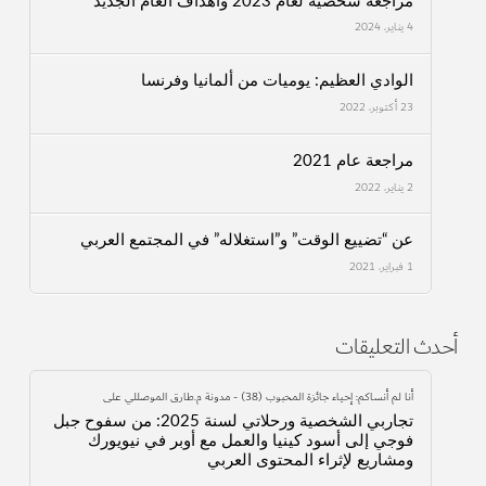
مراجعة شخصية لعام 2023 وأهداف العام الجديد
4 يناير، 2024
الوادي العظيم: يوميات من ألمانيا وفرنسا
23 أكتوبر، 2022
مراجعة عام 2021
2 يناير، 2022
عن “تضييع الوقت” و”استغلاله” في المجتمع العربي
1 فبراير، 2021
أحدث التعليقات
أنا لم أنساكم: إحياء جائزة المحبوب (38) - مدونة م.طارق الموصللي
على
تجاربي الشخصية ورحلاتي لسنة 2025: من سفوح جبل
فوجي إلى أسود كينيا والعمل مع أوبر في نيويورك
ومشاريع لإثراء المحتوى العربي