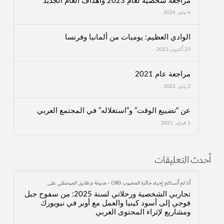
مراجعة شخصية لعام 2023 وأهداف العام الجديد
4 يناير، 2024
الوادي العظيم: يوميات من ألمانيا وفرنسا
23 أكتوبر، 2022
مراجعة عام 2021
2 يناير، 2022
عن “تضييع الوقت” و”استغلاله” في المجتمع العربي
1 فبراير، 2021
أحدث التعليقات
أنا لم أنساكم: إحياء جائزة المحبوب (38) - مدونة م.طارق الموصللي
على
تجاربي الشخصية ورحلاتي لسنة 2025: من سفوح جبل
فوجي إلى أسود كينيا والعمل مع أوبر في نيويورك
ومشاريع لإثراء المحتوى العربي