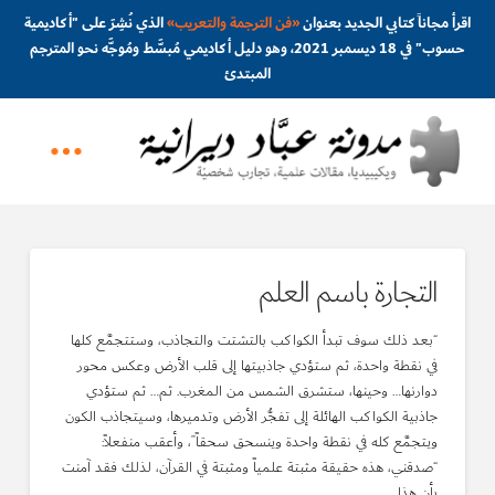
اقرأ مجاناً كتابي الجديد بعنوان
«
فن الترجمة والتعريب
»
الذي نُشِرَ على "أكاديمية
حسوب" في 18 ديسمبر 2021، وهو دليل أكاديمي مُبسَّط ومُوجَّه نحو المترجم
المبتدئ
التجارة باسم العلم
“بعد ذلك سوف تبدأ الكواكب بالتشتت والتجاذب، وستتجمَّع كلها
في نقطة واحدة، ثم ستؤدي جاذبيتها إلى قلب الأرض وعكس محور
دوارنها… وحينها، ستشرق الشمس من المغرب. ثم… ثم ستؤدي
جاذبية الكواكب الهائلة إلى تفجُّر الأرض وتدميرها، وسيتجاذب الكون
ويتجمَّع كله في نقطة واحدة وينسحق سحقاً”، وأعقب منفعلاً:
“صدقني، هذه حقيقة مثبتة علمياً ومثبتة في القرآن، لذلك فقد آمنت
بأن هذا …