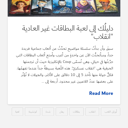
دليلُك إلى لعبة البطاقات غير العادية
"انقلاب"
سبقَ وأن بدأتُ سلسلة مواضيع تحدَّثُ عن ألعاب جماعية فريدة
جداً، وسأتحدُّث الآن عن واحدةٍ من أغرب وأمتع ألعاب البطاقات التي
جرَّبتُها في حياتي، وهي تُسمّى Coup بالإنكليزية حيث أن ترجمتها
الحرفية هي “انقلاب عسكريّ“. هذه اللّعبة بسيطةٌ جداً عندما تفهمُها،
فكلُّ جولة منها تأخذ 5 إلى 10 دقائق على الأكثر، والجولات لا تُؤثّر
على بعضها. عددُ اللاعبين غير محدود، أربعة إلى …
Read More
أوراق اللعب
انقلاب
بطاقات
رهان
شدة
كوتشينة
لعبة