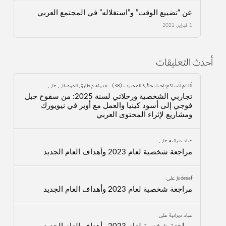
عن “تضييع الوقت” و”استغلاله” في المجتمع العربي
1 فبراير، 2021
أحدث التعليقات
أنا لم أنساكم: إحياء جائزة المحبوب (38) - مدونة م.طارق الموصللي
على
تجاربي الشخصية ورحلاتي لسنة 2025: من سفوح جبل
فوجي إلى أسود كينيا والعمل مع أوبر في نيويورك
ومشاريع لإثراء المحتوى العربي
عباد ديرانية
على
مراجعة شخصية لعام 2023 وأهداف العام الجديد
judesaf
على
مراجعة شخصية لعام 2023 وأهداف العام الجديد
عباد ديرانية
على