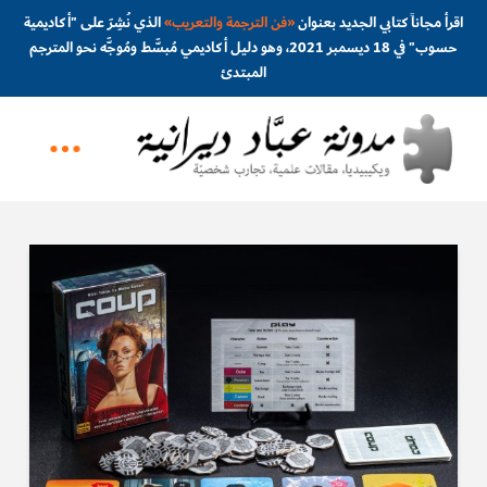
اقرأ مجاناً كتابي الجديد بعنوان
«
فن الترجمة والتعريب
»
الذي نُشِرَ على "أكاديمية
حسوب" في 18 ديسمبر 2021، وهو دليل أكاديمي مُبسَّط ومُوجَّه نحو المترجم
المبتدئ