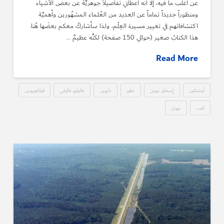
عن أغلب ما فيه، إلا أنَّه أعطاني تفاصيلاً جوهريَّة عن بعض الأشياء
ومنظوراً جديداً تماماً عن العديد من العُلماء المشهُورين وأهميَّة
اكتشافاتهم في تغيير مسيرة العِلْم، ولذا سأشاركُ معكم بعضَها هُنا.
هذا الكتابُ صغير (حوالي 150 صفحة) لكنَّه عظيمٌ …
Read More
آينشتاين
إسحاق نيوتن
تطور
داروين
غاليليو غاليلي
فيثاغوروس
كتب
نيوتن