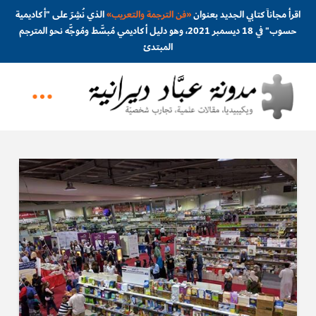
اقرأ مجاناً كتابي الجديد بعنوان
«
فن الترجمة والتعريب
»
الذي نُشِرَ على "أكاديمية
حسوب" في 18 ديسمبر 2021، وهو دليل أكاديمي مُبسَّط ومُوجَّه نحو المترجم
المبتدئ