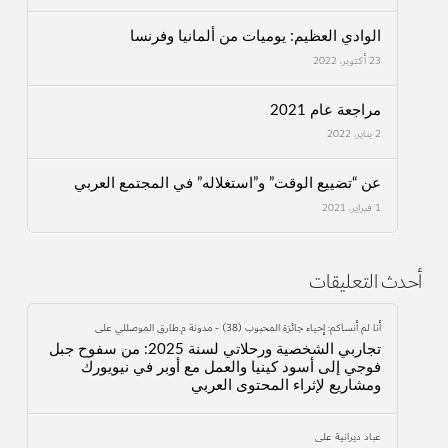
الوادي العظيم: يوميات من ألمانيا وفرنسا
23 أكتوبر، 2022
مراجعة عام 2021
2 يناير، 2022
عن “تضييع الوقت” و”استغلاله” في المجتمع العربي
1 فبراير، 2021
أحدث التعليقات
أنا لم أنساكم: إحياء جائزة المحبوب (38) - مدونة م.طارق الموصللي
على
تجاربي الشخصية ورحلاتي لسنة 2025: من سفوح جبل
فوجي إلى أسود كينيا والعمل مع أوبر في نيويورك
ومشاريع لإثراء المحتوى العربي
عباد ديرانية
على