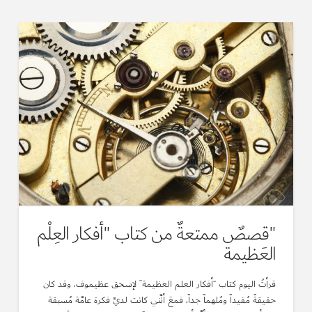
"قصصٌ ممتعةٌ من كتاب "أفكار العِلْم
العَظيمة
قرأتُ اليوم كتاب “أفكار العلم العظيمة” لإسحق عظيموف، وقد كان
حقيقةً مُفيداً ومُلهماً جداً، فمعَ أنَّني كانت لديَّ فكرة عامَّة مُسبقة