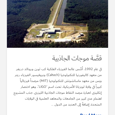
قصَّة موجات الجاذبية
في عام 1992، أسَّس عالما الفيزياء الفلكية كب ثورن ورونالد دريفر
من معهد كاليفورنيا للتكنولوجيا (Caltech) وبروفيسور الفيزياء رينر
ويس من معهد ماساتشوتش للتكنولوجيا (MIT) مرصداً فيزيائياً
كبيراً في ولاية لويزيانا الأمريكية، تحت اسم “LIGO”، وهو اختصار
إنكليزي لعبارة مرصد التقاط موجات الجاذبية الليزري. جذب المشروع
اهتمام عددٍ كبير من الجامعات والمعاهد العلمية في الولايات
المتحدة، إضافةً إلى العديد من الدول …