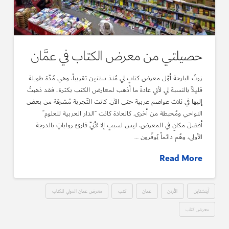
حصيلتي من معرض الكتاب في عمَّان
زرتُ البارحة أوّل معرض كتابٍ لي مُنذ سنتين تقريباً، وهي مُدّة طويلة
قليلاً بالنسبة لي لأني عادةً ما أذهب لمعارض الكتب بكثرة.. فقد ذهبتُ
إليها في ثلاث عواصم عربية حتى الآن. كانت التّجربة مُشرقة من بعض
النواحي ومُحبطة من أخرى. كالعادة كانت “الدار العربية للعلوم”
أفضلَ مكانٍ في المعرض، ليس لسببٍ إلا لأنّي قارئ رواياتٍ بالدرجة
الأولى، وهُم دائماً يُوفّرون …
Read More
آينشتاين
الأردن
عمان
كتب
معرض عمان الدولي للكتاب
معرض كتاب