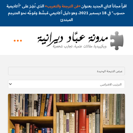
اقرأ مجاناً كتابي الجديد بعنوان
«
فن الترجمة والتعريب
»
الذي نُشِرَ على "أكاديمية
حسوب" في 18 ديسمبر 2021، وهو دليل أكاديمي مُبسَّط ومُوجَّه نحو المترجم
المبتدئ
عرض النتيجة الوحيدة