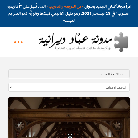
اقرأ مجاناً كتابي الجديد بعنوان
«
فن الترجمة والتعريب
»
الذي نُشِرَ على "أكاديمية
حسوب" في 18 ديسمبر 2021، وهو دليل أكاديمي مُبسَّط ومُوجَّه نحو المترجم
المبتدئ
عرض النتيجة الوحيدة