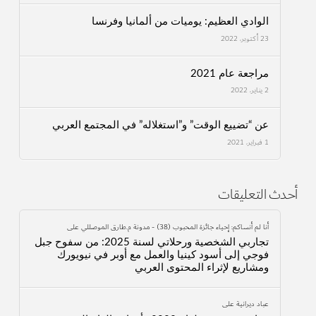
الوادي العظيم: يوميات من ألمانيا وفرنسا
23 أكتوبر، 2022
مراجعة عام 2021
2 يناير، 2022
عن “تضييع الوقت” و”استغلاله” في المجتمع العربي
1 فبراير، 2021
أحدث التعليقات
أنا لم أنساكم: إحياء جائزة المحبوب (38) - مدونة م.طارق الموصللي
على
تجاربي الشخصية ورحلاتي لسنة 2025: من سفوح جبل
فوجي إلى أسود كينيا والعمل مع أوبر في نيويورك
ومشاريع لإثراء المحتوى العربي
عباد ديرانية
على