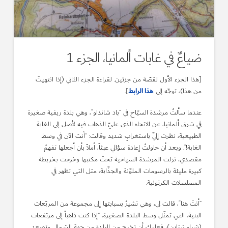
ضياعٌ في غابات ألمانيا، الجزء 1
[هذا الجزء الأول لقصّة من جزئين. لقراءة الجزء الثاني (إذا انتهيتَ
هذا الرابط
من هذا)، توجّه إلى
].
عندما سألتُ مرشدة السيّاح في “باد شانداو”، وهي بلدة ريفية صغيرة
في شرق ألمانيا، عن الاتجاه الذي عليّ الذهاب فيه لأصل إلى الغابة
الطبيعية، نظرت إليّ باستغرابٍ شديد وقالت: “أنت الآن في وسط
الغابة!”. وبعد أن حاولتُ إعادة سؤالي عبثاً، أملاً بأن أجعلها تفهمُ
مقصدي، نزلت المرشدة السياحية تحتَ مكتبها وخرجت بخريطة
كبيرة مليئة بالرسومات الملوّنة والجذّابة، مثل التي تظهر في
المسلسلات الكرتونية.
“أنتَ هنا”، قالت لي، وهي تشيرُ بسبابتها إلى مجموعة من المربّعات
البنية، التي تمثّل وسط البلدة الصغيرة، “إذا كنت ذاهباً إلى مرتفعات
(شرامشتاين)، فعليك أن تخرج من البلدة من جهة الشمال وتصعد