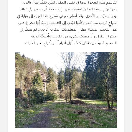
تقابلهم هذه العجوز دوماً في نفس المكان الذي نقفُ فيه، والذين
يعودون إلى هذا المكان نفسه -بطريقةٍ ما- بعد أن يسيروا في دوائر
ودوائر مرَّة تلو الأخرى. وقد أشارت وهي تشرحُ هذا الجزء إلى بوابة في
سياجٍ قريب منا، تبدو وكأنها تؤدّي إلى الغابات، وشكرتُها بحرارةٍ على
هذا التحذير الممتاز وعلى المعلومات المثرية الأخرى، ثم عدتُ إلى
مفترق الطرق وأنا مصابٌ بشيء من التعب، وأخذتُ الجهة
الصحيحة. وخلال دقائق كنتُ أنزل أدراجاً تلو أدراجٍ نحو الغابات.