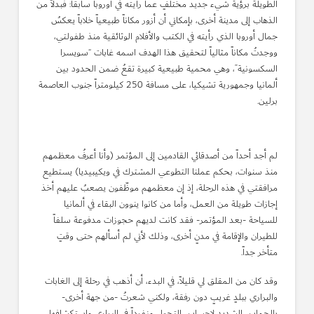
الطويلة برؤية شيء جديد مختلفٍ عما رأيته في أوروبا سابقاً: فبدلاً من
الذهاب إلى مدينة أخرى، بإمكاني أن أزور مكاناً طبيعياً خلاباً يعكسُ
جمال أوروبا الذي رأيته في الكتب والأفلام الوثائقية منذ طفولتي،
ووجدتُ مكاناً مثالياً لتحقيق هذا الهدف اسمه غابات “سويسرا
السكسونية”، وهي محمية طبيعية كبيرة تقعُ ضمن الحدود بين
ألمانيا وجمهورية تشيكيا، على مسافة 250 كيلومتراً جنوب العاصمة
برلين.
لم أجد أحداً من أصدقائي القادمين إلى المؤتمر (وأنا أعرفُ معظمهم
منذ سنوات، بحكم عملنا التطوعي المشترك في ويكيبيديا) يستطيع
مرافقتي في هذه الرحلة، إذ إن معظمهم موظّفون يصعبُ عليهم أخذ
إجازات طويلة من العمل، وأما من كانوا ينوون البقاء في ألمانيا
للسياحة -بعد المؤتمر- فقد كانت لديهم حجوزات مدفوعة سلفاً
للطيران والإقامة في مدنٍ أخرى، وذلك لأني لم أسألهم حتى وقتٍ
متأخر جداً.
وقد كان من المقلق لي قليلاً، في البدء، أن أذهب في رحلة إلى الغابات
والبراري ببلدٍ غريبٍ دون رفقة، ولكني شعرتُ -من جهة أخرى-
بالحماس الشديد لإحساس التجول منفرداً في البراري واستكشافها