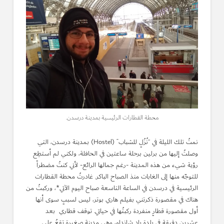
محطة القطارات الرئيسية بمدينة درسدن.
نمتُ تلك الليلة في “نُزُلٍ للشباب” (Hostel) بمدينة درسدن، التي
وصلتُ إليها من برلين برحلة ساعتين في الحافلة، ولكني لم أستطِع
رؤية شيء من هذه المدينة -رغم جمالها الرائع- لأني كنتُ مضطراً
للتوجّه منها إلى الغابات منذ الصباح الباكر. غادرتُ محطة القطارات
الرئيسية في درسدن في الساعة التاسعة صباح اليوم الآتي*، وركبتُ من
هناك في مقصورة ذكرتني بفيلم هاري بوتر، ليس لسببٍ سوى أنها
أول مقصورة قطارٍ منفردة ركبتُها في حياتي. توقف قطاري بعد
عشرين دقيقة في بلدة باد شانداو، وهي مدينة صغيرة تقعُ على