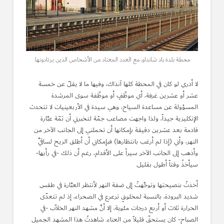
محطة بلدة باد شانداو، مع العدد المعتاد من الأشخاص الذين يرتادونها.
لا أدري لو كان في المحطة كلها آنذاك، وفيها ما لا يقلّ عن خمسة
عشر أو عشرين غرفة، أي موظّفٍ أو موظّفة سوى المرشدة
المسؤولة عن مساعدة السياح، وهي سيدة في الأربعينيات لا تتحدث
الإنكليزية جيداً، ولذا واجهت مصاعب جمّة لتخبرني أن ثمّة عبَّارة
قادمة بعد عشرين دقيقة بإمكانها أن تحملني إلى الجانب الآخر من
النهر، وأني (إذا لم أرغب بانتظارها) فبإمكاني أن أطلق الريح لساقيَّ
وأذهب إلى الجانب الآخر سيراً على الأقدام، رغم أن ذلك -في رأيها-
سيأخذُ وقتاً أطول بقليل.
أخذتُ بنصيحتها وتوجَّهتُ إلى ضفة النهر لأنتظر العبَّارة في طقس
شديد البرودة، بالنسبة لمخلوقٍ ترعرع في الصحراء، إذ لم تتعدّى
الحرارة ثلاث أو أربع درجات مئوية، إلا أنَّ مشهد النهر الخلاّب -في
الصباح- كان يستحقّ قليلاً من العناء. شاهدتُ هذا المشهد الجميل