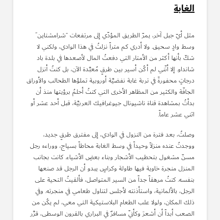
الغابة
مثل أيّ جبل آخر، يمرّ الطريق المؤدّي إلى مرتفعات “شرامشتاين”
وسط وادٍ سحيق. ولا أدري كم متراً نزلتُ في هذا الوادي، ولكني لا
شكّ بأنها أكثر من الأمتار التي دفعتُ المال لأصعدها في بلدة باد
شانداو. إلا أنّني لم أكُن أسير بين طرقٍ مُعبَّدة الآن، بل كنتُ أنزل
درجاتٍ محفورةً في تربة غابة نفضيَّة أوروبية تملؤها الطحالب والأوراق
الجافّة والكثير من المظاهر الأخرى التي كنتُ أحلمُ برؤيتها منذ أن
بدأتُ بمشاهدة قناة ناشيونال جيوغرافيك العربيَّة، قبل أحد عشر أو
اثني عشر عاماً.
وصلتُ، بعد فترة من النزول في الوادي، إلى مفترق طرقٍ جديد،
ووجدتُ عنده منزلاً وحيداً في وسط الغابة محاطاً بسياج، ووراءه رجل
مسنّ مشغول بتحطيب الأشجار وبناء بعضِ الأشياء. كانت بجانب
المنزل منجرة خاوية فيها طاولة وكراسٍ يبدو أن الرجل قد صنعها
بنفسه. كنتُ مرهقاً جداً من السير المتواصل، فألقيتُ التحية على
الرجل، بالألمانية، واستأذنته لأجلس لتناول طعامي في منجرته. وفي
ذلك المكان، ولولا علب الطعام البلاستيكية التي معي، لم يكُن من
الصعب أبداً أن أشعرَ وكأنّي مسافرٌ في البراري بالقرون الوسطى، قرَّر