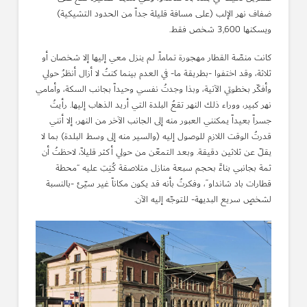
ضفاف نهر الإلب (على مسافة قليلة جداً من الحدود التشيكية)
ويسكنها 3,600 شخص فقط.
كانت منصّة القطار مهجورة تماماً. لم ينزل معي إليها إلا شخصان أو
ثلاثة، وقد اختفوا -بطريقة ما- في العدم بينما كنتُ لا أزال أنظرُ حولي
وأفكّر بخطوتي الآتية، وبذا وجدتُ نفسي وحيداً بجانب السكة، وأمامي
نهر كبير، ووراء ذلك النهر تقعُ البلدة التي أريد الذهاب إليها. رأيتُ
جسراً بعيداً يمكنني العبور منه إلى الجانب الآخر من النهر، إلا أنني
قدرتُ الوقت اللازم للوصول إليه (والسير منه إلى وسط البلدة) بما لا
يقلّ عن ثلاثين دقيقة. وبعد التمعّن من حولي أكثر قليلاً، لاحظتُ أن
ثمة بجانبي بناءًَ بحجم سبعة منازل متلاصقة كُتِبَ عليه “محطة
قطارات باد شانداو”، وفكرتُ بأنه قد يكون مكاناً غير سيّئ -بالنسبة
لشخصٍ سريع البديهة- للتوجّه إليه الآن.