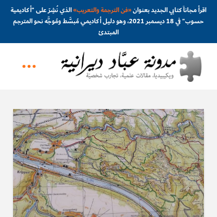
اقرأ مجاناً كتابي الجديد بعنوان
«
فن الترجمة والتعريب
»
الذي نُشِرَ على "أكاديمية
حسوب" في 18 ديسمبر 2021، وهو دليل أكاديمي مُبسَّط ومُوجَّه نحو المترجم
المبتدئ