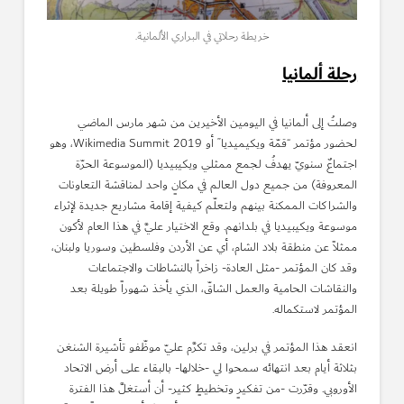
خريطة رحلاتي في البراري الألمانية.
رحلة ألمانيا
وصلتُ إلى ألمانيا في اليومين الأخيرين من شهر مارس الماضي
لحضور مؤتمر “قمّة ويكيميديا” أو Wikimedia Summit 2019، وهو
اجتماعٌ سنويّ يهدفُ لجمع ممثلي ويكيبيديا (الموسوعة الحرّة
المعروفة) من جميع دول العالم في مكانٍ واحد لمناقشة التعاونات
والشراكات الممكنة بينهم ولتعلّم كيفية إقامة مشاريع جديدة لإثراء
موسوعة ويكيبيديا في بلدانهم. وقع الاختيار عليَّ في هذا العام لأكون
ممثلاً عن منطقة بلاد الشام، أي عن الأردن وفلسطين وسوريا ولبنان،
وقد كان المؤتمر -مثل العادة- زاخراً بالنشاطات والاجتماعات
والنقاشات الحامية والعمل الشاقّ، الذي يأخذ شهوراً طويلة بعد
المؤتمر لاستكماله.
انعقد هذا المؤتمر في برلين، وقد تكرَّم عليّ موظّفو تأشيرة الشنغن
بثلاثة أيام بعد انتهائه سمحوا لي -خلالها- بالبقاء على أرض الاتحاد
الأوروبي. وقرّرت -من تفكيرٍ وتخطيطٍ كثير- أن أستغلَّ هذا الفترة