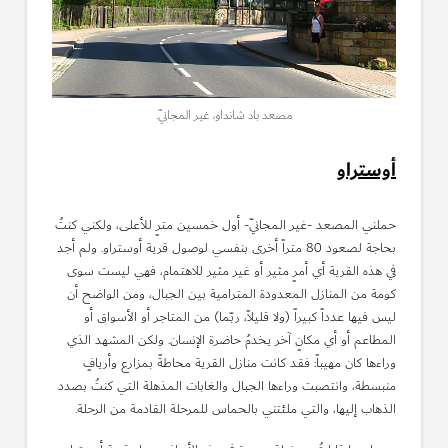
مصعد باد شانداو، غير المجانيّ.
أوستراو
حملني المصعد -غير المجانيّ- أول خمسين مترٍ للأعلى، ولكني كنتُ
بحاجة لصعود 80 متراً أخرى بنفسي لوصول قرية أوستراو. ولم أجد
في هذه القرية أي أمرٍ مثير أو غير مثير للاهتمام، فهي ليست سوى
كومة من المنازل المعدودة المترامية بين الجبال، ومن الواضح أن
ليس فيها عدداً كبيراً (ولا قليلاً، ربّما) من المتاجر أو الأسواق أو
المطاعم أو أي مكانٍ آخر يخدمُ حاضرة الإنسان. ولكن المشهد الذي
وراءها كان مهيباً: فقد كانت منازل القرية محاطةً بمزارع وأريافٍ
منبسطة، وانتصبت وراءها الجبال والغابات المذهلة التي كنتُ بصدد
الذهاب إليها، والتي ملئتني بالحماس للمرحلة القادمة من الرحلة.