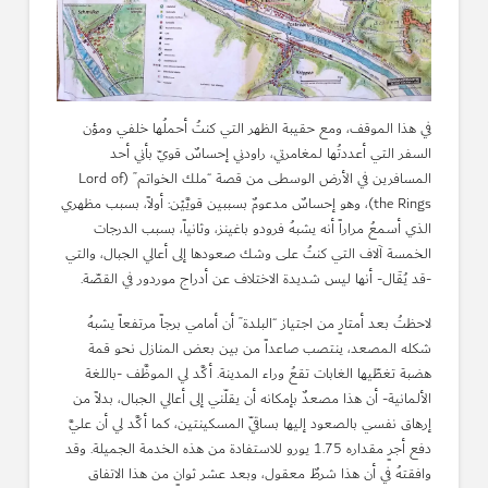
في هذا الموقف، ومع حقيبة الظهر التي كنتُ أحملُها خلفي ومؤن
السفر التي أعددتُها لمغامرتي، راودني إحساسٌ قويّ بأني أحد
المسافرين في الأرض الوسطى من قصة “ملك الخواتم” (Lord of
the Rings)، وهو إحساسٌ مدعومٌ بسببين قويَّيْن: أولاً، بسبب مظهري
الذي أسمعُ مراراً أنه يشبهُ فرودو باغينز، وثانياً، بسبب الدرجات
الخمسة آلاف التي كنتُ على وشك صعودها إلى أعالي الجبال، والتي
-قد يُقَال- أنها ليس شديدة الاختلاف عن أدراج موردور في القصّة.
لاحظتُ بعد أمتارٍ من اجتياز “البلدة” أن أمامي برجاً مرتفعاً يشبهُ
شكله المصعد، ينتصب صاعداً من بين بعض المنازل نحو قمة
هضبة تغطّيها الغابات تقعُ وراء المدينة. أكَّد لي الموظَّف -باللغة
الألمانية- أن هذا مصعدٌ بإمكانه أن يقلّني إلى أعالي الجبال، بدلاً من
إرهاق نفسي بالصعود إليها بساقيّ المسكينتين، كما أكَّد لي أن عليَّ
دفع أجرٍ مقداره 1.75 يورو للاستفادة من هذه الخدمة الجميلة. وقد
وافقتهُ في أن هذا شرطٌ معقول، وبعد عشر ثوانٍ من هذا الاتفاق