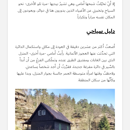
إلا أنّي تخيَّلتُ شبحها أمامي وهي تشيرُ بيديها -مرة تلو الأخرى- نحو
السياج وتخبرني عن الأغبياء الذين يدورون هنا في دوائر، ويعودون إلى
المكان نفسه مراراً وتكراراً.
دليل سياحي
أضعتُ أكثر من عشرين دقيقة في العودة إلى مكاني واستكمال الدائرة
التي تحدَّثت عنها العجوز الألمانية. رأيتُ أمامي -مرة أخرى- المنزل
الذي بين الغابات ومفترق الطرق عنده، وتملّكني الفزعُ من أن أبدأ
بالسَّير في دائرة مفرغة جديدة، فقرَّرتُ أن أجد شخصاً يساعدني.
ولاحظتُ وقتها امرأة متوسطة العمر جالسة بجوار المنزل، وبدا عليها
وكأنَّها من سكان المنطقة.