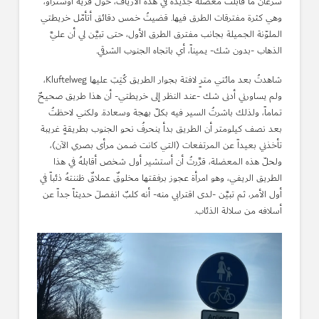
سرعان ما قابلتُ معضلة جديدة في هذه الأرياف، حول قرية أوستراو،
وهي كثرة مفترقات الطرق فيها. قضيتُ خمس دقائق أتأمّل خريطتي
الملوّنة الجميلة بجانب مفترق الطرق الأول، حتى تبيَّن لي أن عليَّ
الذهاب -بدون شك- يميناً، أي باتجاه الجنوب الشرقي.
شاهدتُ بعد مائتي مترٍ لافتة بجوار الطريق كُتِبَ عليها Kluftelweg،
ولم يساورني أدنى شك -عند النظر إلى خريطتي- أن هذا طريق صحيحٌ
تماماً، ولذلك باشرتُ السير فيه بكلّ بهجة وسعادة. ولكني لاحظتُ
بعد نصف كيلومتر أن الطريق بدأ ينحرفُ نحو الجنوب بطريقةٍ غريبة
تأخذني بعيداً عن المرتفعات (التي كانت ضمن مرأى بصري الآن)،
ولحلّ هذه المعضلة، قرَّرتُ أن أستشير أول شخص أقابلهُ في هذا
الطريق الريفي، وهو امرأة عجوز برفقتها مخلوقٌ عملاقٌ ظننتهُ ذئباً في
أول الأمر، ثم تبيَّن -لدى اقترابي منه- أنه كلبٌ انفصلَ حديثاً جداً عن
أسلافه من سلالة الذئاب.