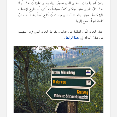
وعن ألوانها وعن المعاني التي تشيرُ إليها، ومتى عليَّ أن آخذ -أو لا
آخذ- كلّ طريق منها، ولكني كنتُ مرهقاً جداً كي أستطيع الإنصات
لأيّ كلمة تقولها. وقد كنتُ على وشك أن أدفع ثمناً باهظاً لقاء كلّ
كلمة لم أستمع إليها.
[هذا الجزء الأول لقصّة من جزئين. لقراءة الجزء الثاني (إذا انتهيتَ
هذا الرابط
من هذا)، توجّه إلى
].