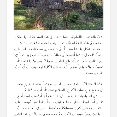
بدأتُ بالحديث بالألمانية، مثلما اعتدتُ في هذه المنطقة النائية، ولكن
موهبتي في هذه اللغة لم تنَل رضا زميلتي الجديدة، فعرضت عليَّ
التحدث بالإنكليزية بدلاً منها. “أنا في طريقي إلى مرتفعات شرامشتاين،
أيضاً”، قالت لي عندما أخبرتها أني ضللتُ طريقي، “أذهبُ إليها دوماً في
يوم عطلتي. ما رأيك بأن نتابع الطريق سوية؟”. ومن وقتها فصاعداً،
كسبتُ دليلاً سياحياً مجانياً (لفترة على الأقل) ليحميني من أن أضلّ
طريقي مجدداً.
أخذنا الاتجاه الأيسر لدى مفترق الطرق، مجدداً، وبعدها بقليلٍ وصلنا
إلى سفح جبلٍ تملؤه الأدراج والسلالم صعوداً، وأول ما فعلتهُ
مرشدتي السياحية عند وصولنا إلى هناك هو أنها أوقفتني لمدة أربع
دقائق أمام لوحة للتعليمات لتعطيني شرحاً مطولاً عنها. رُسِمَت على
تلك اللوحة طرق كثيرة متشابكة مخصّصة للسير في الغابات، ولكلّ
منها لون ورمزٌ يميّزه عن الآخر. تحدَّثت مرشدتي مطولاً عن هذه الطرق