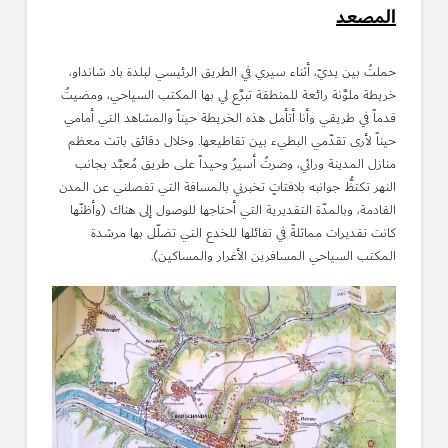
المصعد
حملتُ بين يديّ، أثناء سيري في الطريق الرئيسي لبلدة باد شانداو،
خريطة ملوَّنة رائعة للمنطقة تبرَّع لي بها المكتب السياحي، ومضيتُ
قدماً في طريقي وأنا أتأمل هذه الخريطة حيناً والمشاهد التي أمامي
حيناً لأرى تقدّمي البطيء بين تقاطيعها. وخلال دقائق باتت معظم
منازل المدينة ورائي، وصرتُ أسيرُ وحيداً على طريق مُعبَّد بجانب
النهر تكتظُّ جوانبه بلافتاتٍ تخبرني بالمسافة التي تفصلني عن المدن
القادمة، وبالمدّة التقديرية التي أحتاجها للوصول إلى هناك (وأظنّها
كانت تقديرات مماثلةً في تفائلها للخدع التي تضلّل بها مرشدة
المكتب السياحي المسافرين الأغرار والمساكين).