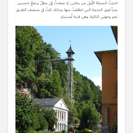
اجتزتُ المرحلة الأولى من رحلتي، إذ صعدتُ إلى مطلّ يرتفعُ خمسين
متراً فوق المدينة التي انطلقتُ منها: وبذلك كنتُ في منتصف الطريق
نحو وجهتي التالية، وهي قرية أوستراو.