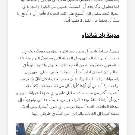
كما يحلو لي. وأمّا بعد أن اكتسبتُ نصيبي من الخبرة والتجربة في
الحياة (وقد مضى الآن أسبوع على تلك الجولة)، فأظنّ أني لا أبالغ إذا
قلتُ أن بعضاً من القلق لا يضير أبداً.
مدينة باد شانداو
قضيتُ صباحاً واحداً في برلين بعد انتهاء المؤتمر، ذهبتُ خلاله إلى
حديقة الحيوانات المشهورة في المدينة التي تستقبلُ الزوار منذ 175
سنة، فهي تعتبرُ واحدةً من أقدم حدائق الحيوان وأكثرها تنوّعاً في
العالم. كان المكان لطيفاً جداً بالنسبة لشخصٍ -مثلي- مهووسٍ
بالحيوانات والكائنات البرية، إلا أن حجمَ الحديقة كان أقلّ بكثير مما
توقعت، إذ أمكنني أن أراها كلّها بأقل من ثلاث ساعات (كنتُ قد
أمضيت أكثر من ست ساعات، قبل عامين، في حديقة حيوانات تورنتو
دون أن أراها كاملة). وبعد انتهاء جولتي، حزمتُ حقائبي وتوجهتُ إلى
محطة الحافلات قاصداً مدينة درسدن، في شرق ألمانيا، وهي أقربُ
مدينة كبيرة إلى الغابات والبراري التي كنتُ في طريقي إليها.