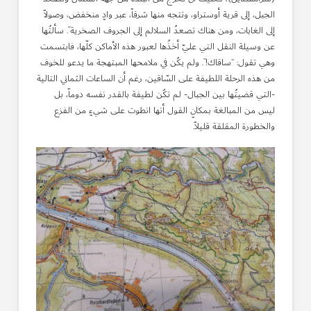
الجبل، إلى قرية أوستراو، وتتجه منها شرقاً، عبر وادٍ منخفض، وصولاً
إلى الغابات، ومن هناك تصعدُ السلالم إلى الجروف الصخرية”. سألتُها
عن وسيلة النقل التي عليّ أخذُها لعبور هذه الأماكن كلّها، فابتسمت
وهي تقول: “ساقاك!”. ولم يكُن في ملامحها المبتهجة ما يدعو للخوف
من هذه الرحلة اللطيفة على السّاقين، رغم أن الساعات الثماني التالية
-التي قضيتُها بين الجبال- لم تكُن لطيفة بالقدر نفسه دوماً، بل
ليس من المبالغة بمكانٍ القول أنها انطوت على شيءٍ من الفزع
والخطورة المقلقة قليلاً.