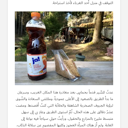
التوقف في منزل أحد الغرباء لأخذ استراحة.
عدتُ للسَّير قدماً بحماسٍ بعد مغادرة هذا المكان الغريب، وسرعان
ما بدأ الطريق بالصعود إلى الأعلى عمودياً، وملئتني السعادة والشّوق
لرؤية الجروف الصخرية الشاهقة والخلاّبة التي كنتُ أقصدها. ومضت
عشرُ دقائق على هذه الحال، ثُمَّ استوى الطريق وعادِ بي إلى سهل
منبسط مليئ بالمزارع والحقول، ورأيتُ حولي سياجاً فيه بوابة إلى
الغابة. ولم أرَ هناك المرأة العجوز وكلبها المفصوم عن سلالة الذئاب،