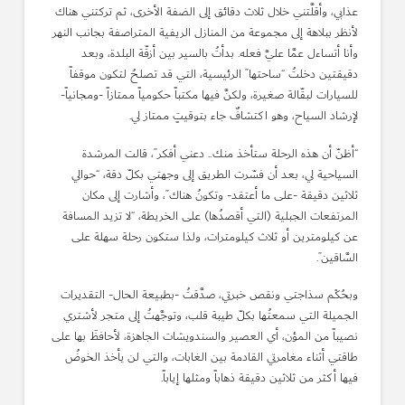
عذابي، وأقلَّتني خلال ثلاث دقائق إلى الضفة الأخرى، ثم تركتني هناك
لأنظر ببلاهة إلى مجموعة من المنازل الريفية المتراصفة بجانب النهر
وأنا أتساءل عمَّا عليَّ فعله. بدأتُ بالسير بين أزقّة البلدة، وبعد
دقيقتين دخلتُ “ساحتها” الرئيسية، التي قد تصلحُ لتكون موقفاً
للسيارات لبقّالة صغيرة، ولكنَّ فيها مكتباً حكومياً ممتازاً -ومجانياً-
لإرشاد السياح، وهو اكتشافٌ جاء بتوقيتٍ ممتاز لي.
“أظنّ أن هذه الرحلة ستأخذ منك.. دعني أفكر”، قالت المرشدة
السياحية لي، بعد أن فسّرت الطريق إلى وجهتي بكلّ دقة، “حوالي
ثلاثين دقيقة -على ما أعتقد- وتكونُ هناك”، وأشارت إلى مكان
المرتفعات الجبلية (التي أقصدُها) على الخريطة، “لا تزيد المسافة
عن كيلومترين أو ثلاث كيلومترات، ولذا ستكون رحلة سهلة على
السَّاقين”.
وبحُكْم سذاجتي ونقص خبرتي، صدَّقتُ -بطبيعة الحال- التقديرات
الجميلة التي سمعتُها بكلّ طيبة قلب، وتوجَّهتُ إلى متجر لأشتري
نصيباً من المؤن، أي العصير والسندويشات الجاهزة، لأحافظَ بها على
طاقتي أثناء مغامرتي القادمة بين الغابات، والتي لن يأخذ الخوضُ
فيها أكثر من ثلاثين دقيقة ذهاباً ومثلها إياباً.