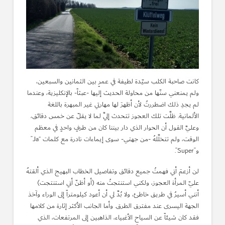
كانت صاحبة الكلب سيّدة لطيفة في عمرٍ بين الثمانين والسبعين،
ولم يمنعني سنّها من محاولة الحديث إليها -عبثاً- بالإنكليزية، وعندما
لم يجدِ ذلك اضطررتُ لأن أظهرَ لها مهارتي غير المبهرة باللغة
الألمانية. ظلَّت تلك العجوز تتحدث إليَّ لما لا يقلّ عن خمس دقائق،
وعليَّ القول أن الحوار الذي دار بيننا كان من طرفٍ واحدٍ في معظم
الوقت، ولم تتخلَّلهُ -من جهتي- سوى إيماءات نادرة مع كلمات “Ja”
و”Super”.
لن أزعمَ أني فهمتُ جميع دقائق وتفاصيل الخطاب البهيج الذي ألقتهُ
عليّ المرأة العجوز، ولكني استنتجتُ منه (أو أظنّ أني استنتجت)
أنني أسيرُ في طريق خاطئ، ولا بُدَّ لي أن أعود كيلومتراً إلى الوراء وآخذ
الجهة اليسرى عند مفترق الطرق. وأما الجانب الأكثر إثارة من كلامها
فقد كان شيئاً عن السياح الأغبياء، الذاهبين إلى المرتفعات، الذي