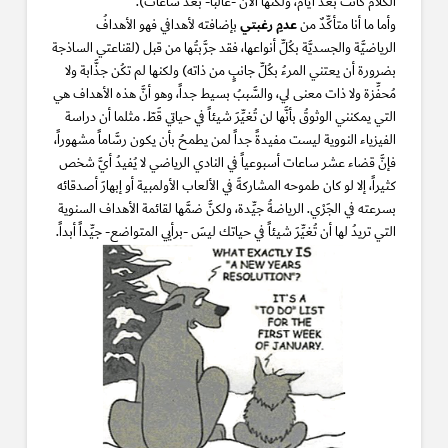
الكلام كانت بعد أيام، ولكنَّها الآن -غالباً- بعد ساعات).
عدمِ رغبتي
وأما ما أنا متأكِّدٌ من
بإضافته لأهدافي فهو الأهدافُ
الرياضيَّة والجسديَّة بكُلِّ أنواعها، فقد جرَّبتُها من قبل (لقناعتي الساذجة
بضرورة أن يعتني المرءُ بكُلِّ جانبٍ من ذاته) ولكنها لم تكُن جذَّابة ولا
مُحفِّزة ولا ذات معنى لي، والسَّببُ بسيط جداً، وهو أنَّ هذه الأهداف هي
التي يمكنني الوثوقُ بأنَّها لن تُغيِّرَ شيئاً في حياتي قَطّ. مثلما أن دراسة
الفيزياء النووية ليست مفيدةً جداً لمن يطمحُ بأن يكون رسَّاماً مشهوراً،
فإنَّ قضاء عشر ساعات أسبوعياً في النادي الرياضي لا يُفيدُ أيَّ شخص
كثيراً، إلا لو كان طموحه المشاركةَ في الألعاب الأولمبية أو إبهارَ أصدقائه
بسرعته في الجَرْي. الرياضةُ جيِّدة، ولكنَّ ضمَّها لقائمة الأهداف السنوية
التي تريدُ لها أن تُغيِّرَ شيئاً في حياتك ليسَ -برأيي المتواضع- جيِّداً أبداً.