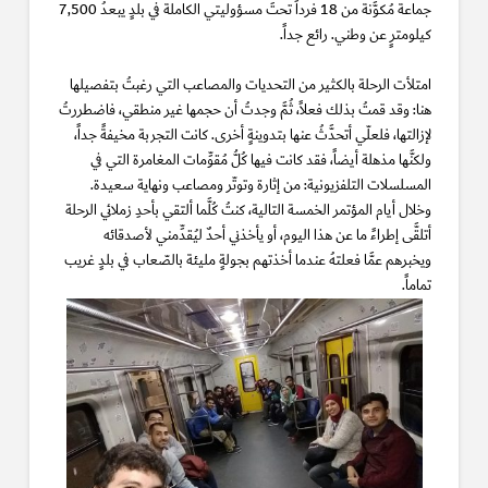
جماعة مُكوَّنة من 18 فرداً تحتَ مسؤوليتي الكاملة في بلدٍ يبعدُ 7,500
كيلومترٍ عن وطني. رائع جداً.
امتلأت الرحلة بالكثير من التحديات والمصاعب التي رغبتُ بتفصيلها
هنا: وقد قمتُ بذلك فعلاً، ثُمَّ وجدتُ أن حجمها غير منطقي، فاضطررتُ
لإزالتها، فلعلّي أتحدَّثُ عنها بتدوينةٍ أخرى. كانت التجربة مخيفةً جداً،
ولكنَّها مذهلة أيضاً، فقد كانت فيها كُلُّ مُقوِّمات المغامرة التي في
المسلسلات التلفزيونية: من إثارة وتوتّر ومصاعب ونهاية سعيدة.
وخلال أيام المؤتمر الخمسة التالية، كنتُ كُلَّما ألتقي بأحدِ زملائي الرحلة
أتلقَّى إطراءً ما عن هذا اليوم، أو يأخذني أحدٌ ليُقدِّمني لأصدقائه
ويخبرهم عمَّا فعلتهُ عندما أخذتهم بجولةٍ مليئة بالصّعاب في بلدٍ غريب
تماماً
.