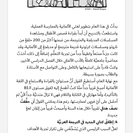
بدأتُ في هذا العام بتطوير لغتي الألمانية بالممارسة العملية،
واستطعتُ بالتدريج أن أبدأ بقراءة قصص الأطفال ومشاهدة
المسلسلات المدبلجة والمترجمة، من ضمنها أكثرُ من 200 حلقةٍ من
ناروتو ومسلسلات كرتونية قديمة مترجمةٍ أو مدبلجةٍ إلى الألمانية، وقد
كانت جزءاً ممتعاً ولطيفاً جداً من تجربة التعلُّم. إضافةً إلى ذلك، أخذتُ
محاضرةً جامعيَّة كاملةً بالأدب الألماني خلال الفصل الدراسي الأخير،
وكنتُ قادراً على استيعابها بالكامل وعلى التواصل مع الأستاذة
والطلاّب بصورة بسيطة.
مع نهاية العام، أستطيعُ القول أنَّ مستوايَ بالقراءة والاستماع في اللغة
الألمانية أصبحَ قريباً جداً ممَّا كنتُ أطمحُ إليه (فوق مستوى الـB1
بالتأكيد)، وأما مهاراتي في الكتابة والكلام فهي لا تزالُ متدنيَّة جداً لأنِّي لم
حقَّقتُ
أحصُل على أيّ فرصٍ لممارستها. رغم هذا، يمكنني القولُ أني
نصفَ هدفي
تقريباً خلال هذه السنة وأصبحتُ قريباً من إتقان لغةٍ
جديدة.
4. إطلاقُ كتابي الجديد في الترجمة العربيَّة
لعلَّ السبب الرئيسي الذي يُشجِّعُني على تكرار تجربة الأهداف