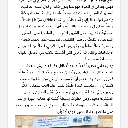
ألتقِ بهم قطّ، وإذا كان هناك -أيضاً- شيءٌ يجلبُ النَّجاح في كُلِّ سلكٍ
مهني وعملي في الحياة، فهو هذا بدون شكّ. وخلال السنة الماضية،
اضطررتُ للمرورِ به مرَّات كثيرة جداً، ولم يكُن الهدف منه الدردشة
وتمضية وقت الفراغ، وإنَّما دخلتُ إلى شبكة علاقاتٍ مرتبطةٍ ارتباطاً
وثيقاً بعملي في ويكيبيديا، والتي أظنُّ أنها قد تحدثُ تغييراتٍ كبيرة لي
مستقبلاً. فقد زرتُ خلال الشهور الاثني عشر الماضية منزل السفير
السويدي والتقيتُ بالرئيس التنفيذي لمؤسسة عبد الحميد شومان
وحضرتُ حفلاً مغلقاً برعاية رئيس الوزراء الأردني، فضلاً عن الكثير من
الاجتماعات واللقاءات الأخرى التي أسَّست للكثير من الأعمال المُهمَّة
منذ بداية هذه السنة.
وما يجعلني سعيداً فعلاً بما حدثَ خلال هذا العام ليسَ بالعلاقات
الجديدة التي كسبتها، فهي رُبَّما تأتي بمردودٍ ورُبَّما لا تأتي به، وأمَّا ما أنا
فخورٌ وسعيدٌ جداً به فهو أنِّي اكتسبتُ ما يكفي من الثقة والاسترخاء
لأسيرَ إلى أيّ مؤسسة كبيرة وأُقدِّمَ نفسي عند الباب بصفتي “مُمَثِّلَ
ويكيبيديا في بلاد الشام”، وبأني أرغبُ ببحثِ سُبُل التعاون والعمل
المشترك معهم، وهي خطواتٌ بسيطةٌ أثبتت لها فعالية مبهرة. في هذه
السنة، أصبحتُ أثقُ بقُوَّة شبكة علاقاتي وبقدرتي على تمديدها وتوسيعها
متى ما احتجتُ لذلك دون خوفٍ أو توتّر.