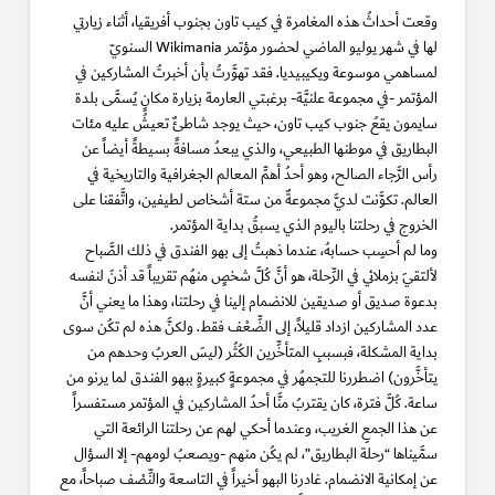
وقعت أحداثُ هذه المغامرة في كيب تاون بجنوب أفريقيا، أثناء زيارتي
لها في شهر يوليو الماضي لحضور مؤتمر Wikimania السنويّ
لمساهمي موسوعة ويكيبيديا. فقد تهوَّرتُ بأن أخبرتُ المشاركين في
المؤتمر -في مجموعة علنيَّة- برغبتي العارمة بزيارة مكانٍ يُسمَّى بلدة
سايمون يقعُ جنوب كيب تاون، حيث يوجد شاطئٌ تعيشُ عليه مئات
البطاريق في موطنها الطبيعي، والذي يبعدُ مسافةً بسيطةً أيضاً عن
رأس الرَّجاء الصالح، وهو أحدُ أهمِّ المعالم الجغرافية والتاريخية في
العالم. تكوَّنت لديَّ مجموعةٌ من ستة أشخاص لطيفين، واتَّفقنا على
الخروج في رحلتنا باليوم الذي يسبقُ بداية المؤتمر.
وما لم أحسِب حسابهُ، عندما ذهبتُ إلى بهو الفندق في ذلك الصَّباح
لألتقيَ بزملائي في الرِّحلة، هو أنَّ كُلَّ شخصٍ منهُم تقريباً قد أذنَ لنفسه
بدعوة صديق أو صديقين للانضمام إلينا في رحلتنا، وهذا ما يعني أنَّ
عدد المشاركين ازداد قليلاً، إلى الضِّعْف فقط. ولكنَّ هذه لم تكُن سوى
بداية المشكلة، فبسببِ المتأخِّرين الكُثُر (ليسَ العربُ وحدهم من
يتأخَّرون) اضطررنا للتجمهُر في مجموعةٍ كبيرةٍ ببهو الفندق لما يرنو من
ساعة. كُلَّ فترة، كان يقتربُ منَّا أحدُ المشاركين في المؤتمر مستفسراً
عن هذا الجمعِ الغريب، وعندما أحكي لهم عن رحلتنا الرائعة التي
سمَّيناها “رحلة البطاريق”، لم يكُن منهم -ويصعبُ لومهم- إلا السؤال
عن إمكانية الانضمام. غادرنا البهو أخيراً في التاسعة والنِّصْف صباحاً، مع