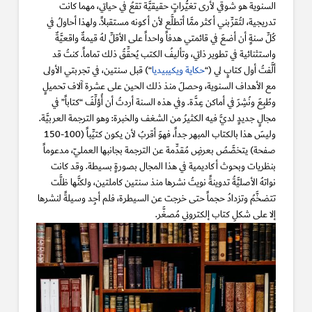
السنوية هو شوقي لأرى تغيُّراتٍ حقيقيَّة تقعُ في حياتي، مهما كانت
تدريجية، لتُقرِّبني أكثر ممَّا أتطلَّع لأن أكونه مستقبلاً. ولهذا أحاولُ في
كُلِّ سنةٍ أن أضعَ في قائمتي هدفاً واحداً على الأقلِّ لهُ قيمةٌ واقعيَّةٌ
واستثنائية في تطوير ذاتي، وتأليفُ الكتب يُحقِّقُ ذلك تماماً. كنتُ قد
ألَّفتُ أول كتابٍ لي (“
حكاية ويكيبيديا
“) قبل سنتين، في تجربتي الأولى
مع الأهداف السنوية، وحصلَ منذ ذلك الحين على عشرة آلاف تحميلٍ
وطُبِعَ ونُشِرَ في أماكن عِدَّة. وفي هذه السنة أردتُ أن أُؤلِّفَ “كتاباً” في
مجالٍ جديدٍ لديَّ فيه الكثيرُ من الشغف والخبرة: وهو الترجمة العربيَّة.
وليسَ هذا بالكتاب المبهر جداً، فهوَ أقربُ لأن يكون كتيِّباً (100-150
صفحة) يتخصَّصُ بعرضِ مُقدِّمة عن الترجمة بجانبها العمليّ، مدعوماً
بنظريات وبحوث أكاديمية في هذا المجال بصورةٍ بسيطة. وقد كانت
نواتهُ الأصليَّةُ تدوينةً نويتُ نشرها منذ سنتين كاملتين، ولكنَّها ظلَّت
تتضخَّمُ وتزدادُ حجماً حتى خرجت عن السيطرة، فلم أجِد وسيلةً لنشرها
إلا على شكلِ كتاب إلكتروني مُصغَّر.