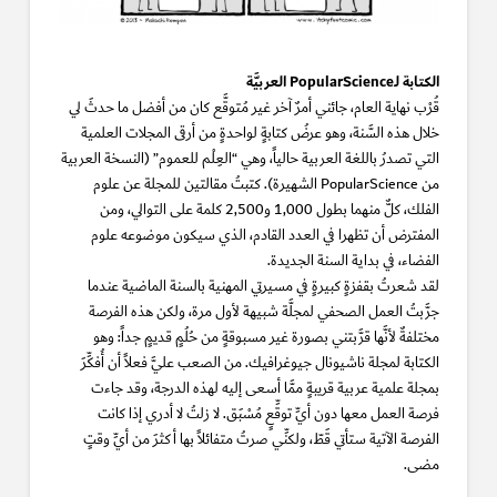
الكتابة لـPopularScience العربيَّة
قُرْب نهاية العام، جائني أمرٌ آخر غير مُتوقَّع كان من أفضل ما حدثَ لي
خلال هذه السَّنة، وهو عرضُ كتابةٍ لواحدةٍ من أرقى المجلات العلمية
التي تصدرُ باللغة العربية حالياً، وهي “العِلْم للعموم” (النسخة العربية
من PopularScience الشهيرة). كتبتُ مقالتين للمجلة عن علوم
الفلك، كلٌّ منهما بطول 1,000 و2,500 كلمة على التوالي، ومن
المفترض أن تظهرا في العدد القادم، الذي سيكون موضوعه علوم
الفضاء، في بداية السنة الجديدة.
لقد شعرتُ بقفزةٍ كبيرةٍ في مسيرتي المهنية بالسنة الماضية عندما
جرَّبتُ العمل الصحفي لمجلَّة شبيهة لأول مرة، ولكن هذه الفرصة
مختلفةٌ لأنَّها قرَّبتني بصورة غير مسبوقةٍ من حُلُمٍ قديمٍ جداً: وهو
الكتابة لمجلة ناشيونال جيوغرافيك. من الصعب عليَّ فعلاً أن أُفكِّرَ
بمجلة علمية عربية قريبةٍ ممَّا أسعى إليه لهذه الدرجة، وقد جاءت
فرصة العمل معها دون أيِّ توقِّعٍ مُسْبَق. لا زلتُ لا أدري إذا كانت
الفرصة الآتية ستأتي قَطّ، ولكنِّي صرتُ متفائلاً بها أكثرَ من أيِّ وقتٍ
مضى.