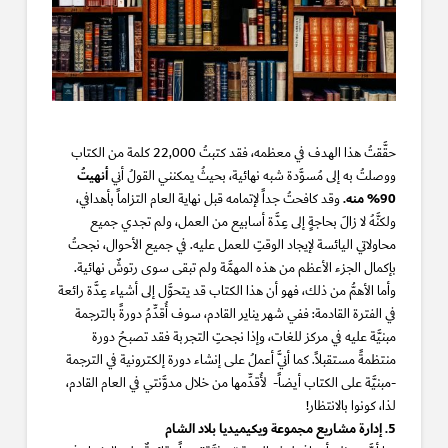
حقَّقتُ هذا الهدف في معظمه، فقد كتبتُ 22,000 كلمة من الكتاب
أنهيتُ
ووصلتُ به إلى مُسوَّدة شبه نهائية، بحيثُ يمكنني القولُ أني
90% منه.
وقد كافحتُ جداً لإتمامه قبل نهاية العام التزاماً بأهدافي،
ولكنَّهُ لا زالَ بحاجةٍ إلى عِدَّة أسابيع من العمل، ولم تجدي جميع
محاولاتي اليائسة لإيجاد الوقتِ للعمل عليه. في جميع الأحوال، نجحتُ
بإكمال الجزء الأعظم من هذه المهمَّة ولم تبقى سوى رتوشٌ نهائية.
وأما الأهمُّ من ذلك، فهو أن هذا الكتاب قد يتحوَّل إلى أشياء عِدَّة رائعة
في الفترة القادمة: ففي شهر يناير القادم، سوف أُقدِّمُ دورةً بالترجمة
مبنيَّة عليه في مركز للغات، وإذا نجحتِ التجربة فقد تصبحُ دورة
منتظمةً مستقبلاً. كما أنَّي أعملُ على إنشاء دورة إلكترونية في الترجمة
-مبنيَّة على الكتاب أيضاً- لأُقدِّمها من خلال مدوَّنتي في العام القادم،
لذا، كونوا بالانتظار!
5. إدارة مشاريع مجموعة ويكيميديا بلاد الشام