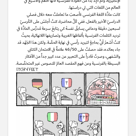
الإنكليزية، ولم أجِد بُدَّاً من العودة للفرنسية لأنَّها الأهمُّ والأشيعُ في
العالم من اللغات التي لي دراستها.
كانت مادَّة اللغة الفرنسي ةأصعبَ ما تعاملتُ معه خلال فصلي
الدراسيّ الأخير بالفعل. ففي كُلِّ محاضرة، كنتُ أجلسُ على الكُرسيّ
لسبعين دقيقة ودماغي يسابقُ نفسهُ كي يتابعَ سرعة مُدرِّس المادَّة في
ترديد الكلمات الفرنسية بألفاظها الغريبة وتصاريفها اللانهائية، بحيثُ
كنتُ أشعرُ أنِّي بحاجةٍ لتبريد رأسي في نهاية الحصَّة. ولكن هذا الجُهْد قد
جاء بعائده، فقد حصلتُ على 46/50 علامةً في الامتحان الكتابي
والشفهي، وصرتُ قادراً على التعبير عن عدد كبير جداً من الأفكار
البسيطة بالفرنسية وعن فهمِ المقصد العامّ للنصوص غير المتخصِّصة.