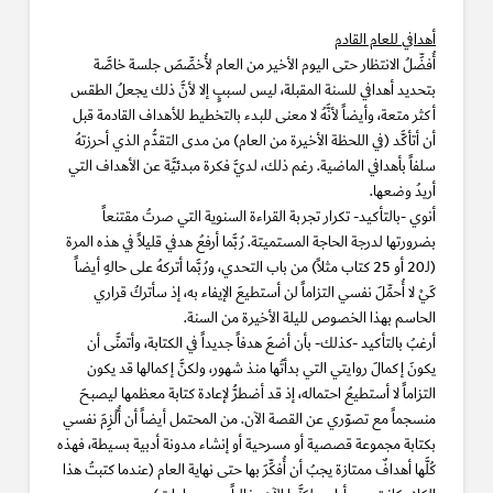
أهدافي للعام القادم
أُفضِّلُ الانتظار حتى اليوم الأخير من العام لأُخصِّصَ جلسة خاصَّة
بتحديد أهدافي للسنة المقبلة، ليس لسببٍ إلا لأنَّ ذلك يجعلُ الطقس
أكثر متعة، وأيضاً لأنَّهُ لا معنى للبدء بالتخطيط للأهداف القادمة قبل
أن أتأكَّد (في اللحظة الأخيرة من العام) من مدى التقدُّم الذي أحرزتهُ
سلفاً بأهدافي الماضية. رغم ذلك، لديَّ فكرة مبدئيَّة عن الأهداف التي
أريدُ وضعها.
أنوي -بالتأكيد- تكرار تجربة القراءة السنوية التي صرتُ مقتنعاً
بضرورتها لدرجة الحاجة المستميتة. رُبَّما أرفعُ هدفي قليلاً في هذه المرة
(لـ20 أو 25 كتاب مثلاً) من باب التحدي، ورُبَّما أتركهُ على حالهِ أيضاً
كَيْ لا أُحمِّلَ نفسي التزاماً لن أستطيعَ الإيفاء به، إذ سأتركُ قراري
الحاسم بهذا الخصوص لليلة الأخيرة من السنة.
أرغبُ بالتأكيد -كذلك- بأن أضعَ هدفاً جديداً في الكتابة، وأتمنَّى أن
يكونَ إكمالَ روايتي التي بدأتُها منذ شهور، ولكنَّ إكمالها قد يكون
التزاماً لا أستطيعُ احتماله، إذ قد أضطرُّ لإعادة كتابة معظمها ليصبحَ
منسجماً مع تصوّري عن القصة الآن. من المحتمل أيضاً أن أُلْزِمَ نفسي
بكتابة مجموعة قصصية أو مسرحية أو إنشاء مدونة أدبية بسيطة، فهذه
كُلَّها أهدافٌ ممتازة يجبُ أن أُفكِّرَ بها حتى نهاية العام (عندما كتبتُ هذا