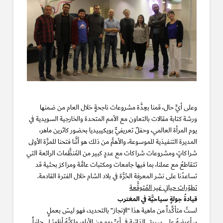
وعلى أيِّ حال، قمنا بعِدَّة مشروعات ناجحةٍ خلال العام من ضمنها
ورشة كتابة مقالات بالتعاون مع الأمم المتحدة والخارجية السويدية في
يوم المرأة العالمي، وحفلٌ تعريفيٌّ بويكيبيديا بحضور كاثرين ماهر،
المديرة التنفيذية للموسوعة، والأهمُّ من ذلك هو أنَّنا فتحنا للمرَّة الأولى
شراكاتٍ ومشروعات شراكات مع عددٍ كبير من المُنظَّمات الرائعة التي
تتقاطعُ مع عملنا، بما فيها جامعات ومكتبات عامَّة ومراكز بحثية قد
تساعدُنا على نشر المعرفة الحُرَّة في بلاد الشام خلال الفترة القادمة.
تطوّرات حياتي غير المُتوقَّعة
قيادةُ جولةٍ سياحيَّة في المغترب
لستُ متأكِّداً من ماهية هذا “الإنجاز” بالتحديد، فهو ليسَ بعملٍ
سأعرضهُ على سيرتي الذاتية في أيِّ يوم من الأيام، ولكنَّهُ أظهرَ لي جانباً