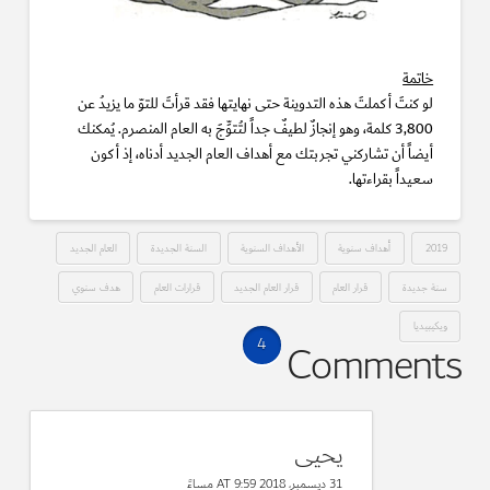
خاتمة
لو كنتَ أكملتَ هذه التدوينة حتى نهايتها فقد قرأتَ للتوّ ما يزيدُ عن
3,800 كلمة، وهو إنجازٌ لطيفٌ جداً لتُتوِّجَ به العام المنصرم. يُمكنك
أيضاً أن تشاركني تجربتك مع أهداف العام الجديد أدناه، إذ أكون
سعيداً بقراءتها.
2019
أهداف سنوية
الأهداف السنوية
السنة الجديدة
العام الجديد
سنة جديدة
قرار العام
قرار العام الجديد
قرارات العام
هدف سنوي
ويكيبيديا
4
Comments
يحيى
31 ديسمبر، 2018 AT 9:59 مساءً