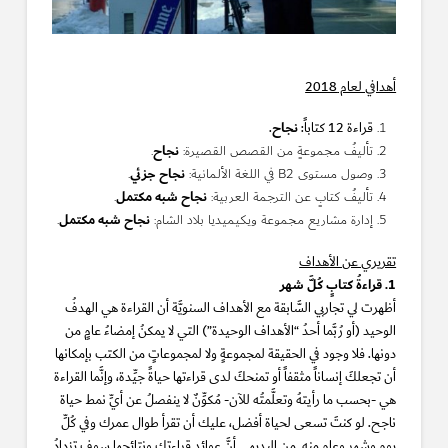
أهدافي لعام 2018
نجاح
قراءة 12 كتاباً:
.
نجاح
تأليفُ مجموعةٍ من القصص القصيرة:
.
نجاح جزئي
وصول مستوى B2 في اللغة الألمانية:
.
نجاح شبه مكتمل
تأليفُ كتابٍ عن الترجمة العربية:
.
نجاح شبه مكتمل
إدارة مشاريع مجموعة ويكيميديا بلاد الشام:
.
تقريري عن الأهداف
1. قراءةُ كتابٍ كُلَّ شهر
أظهرت لي تجاربي السَّابقة مع الأهداف السنويَّة أن القراءة هي الهدفُ
الوحيد (أو رُبَّما أحدُ “الأهداف الوحيدة”) التي لا يمكنُ إمضاءُ عامٍ من
دونها. فلا وجود في الحقيقة لمجموعةٍ ولا لمجموعاتٍ من الكتب بإمكانها
أن تجعلكَ إنساناً مثقفاً أو تمنحكَ لدى قراءتها حياةً جيِّدة، وإنَّما القراءة
هي -بحسب ما رأيتهُ وتعلَّمتُه للآن- مُكوِّنٌ لا ينفصلُ عن أيِّ نمط حياة
ناجح. لو كنتَ تسعى لحياة أفضل، عليك أن تقرأ طوال عمرك وفي كُلِّ
يومٍ وشهرٍ وعام منه. من البديهي أنَّ عوائد قراءتك ونتائجها سوف تزدادُ