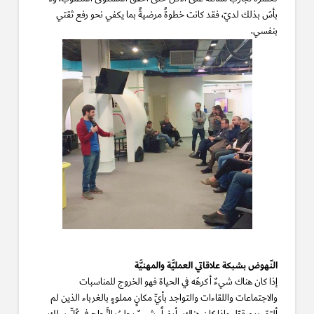
بأسَ بذلك لديّ، فقد كانت خطوةً مرضيةً بما يكفي نحو رفع ثقتي
بنفسي.
النّهوض بشبكة علاقاتي العمليَّة والمهنيَّة
إذا كان هناك شيءٌ أكرهُه في الحياة فهو الخروج للمناسبات
والاجتماعات واللقاءات والتواجد بأيِّ مكانٍ مملوءٍ بالغرباء الذين لم