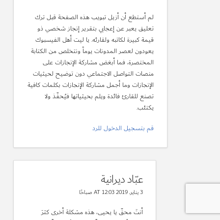
لم أستطع أن أزيل تبويب هذه الصفحة قبل ترك
تعليق يعبر عن إعجابي بتقرير إنجاز شخصي ذو
قيمة كبيرة لكاتبه ولقارئه. يا ليت أهل الفيسبوك
يعودون لعصر المدونات يوماً ونتخلص من الكتابة
المختصرة، فما أبغض مشاركة الإنجازات على
منصات التواصل الاجتماعي دون توضيح لحيثيات
الإنجازات وما أجمل مشاركة الإنجازات بكلمات كافية
تصنع للقارئ فائدة ويلم بحيثياتها فيُحفّذ ولا
يكتئب.
قم بتسجيل الدخول للرد
عبّاد ديرانية
3 يناير، 2019 AT 12:03 صباحًا
أنتَ محقّ يا يحيى، هذه مشكلة أخرى كثرَ