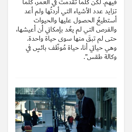
فيهم. لكن كلّما تقدَّمتُ في العمر، كلّما
تزايد عدد الأشياء التي أردتُها ولم أعد
أستطيعُ الحصول عليها والحيوات
والفرص التي لم يعُد بإمكاني أن أعيشها،
حتى لم تبقَ منها سوى حياة واحدة.
وهي حياتي أنا، حياة مُوظّف بائسٍ في
وكالة طقس”.