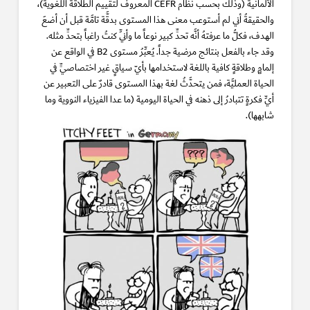
الألمانية (وذلك بحسب نظام CEFR المعروف لتقييم الطلاقة اللغوية)،
والحقيقةُ أني لم أستوعب معنى هذا المستوى بدقَّة تامَّة قبل أن أضعَ
الهدف، فكلُّ ما عرفتهُ أنَّه تحدٍّ كبير نوعاً ما وأنِّي كنتُ راغباً بتحدٍّ مثله.
وقد جاء بالفعل بنتائج مرضية جداً. يُعبِّرُ مستوى B2 في الواقع عن
إلمامٍ وطلاقةٍ كافية باللغة لاستخدامها بأيّ سياقٍ غير اختصاصيٍّ في
الحياة العمليَّة، فمن يتحدَّثُ لغة بهذا المستوى قادرٌ على التعبير عن
أيِّ فكرةٍ تتبادرُ إلى ذهنه في الحياة اليومية (ما عدا الفيزياء النووية وما
شابهها).