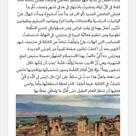
بدأتُ العمل في بداية شهر سبتمبر الماضي وألزمتُ نفسي بكتابة 500
كلمة في كُلِّ ليلة، ومضيتُ باشتهادٍ في هدفي لشهرٍ ونصف. ثُمَّ بدأ
فصلي الجامعي الجديد (أو كان قد بدأ منذُ أسابيع)، وبدأت تنهالُ عليَّ
الواجبات الدراسية والامتحانات والمذاكرة ومواعيد التسليم بوظيفتين
حُرَّتين أعملُ بهما في وقتِ فراغي ومن مسؤولياتي كمديرٍ لمُنظَّمة
تطوعية ومن تنظيم فعاليَّة كبيرة في مدينتي. في النهاية، استسلمتُ
للمصاعب التي انهالت عليَّ وتوقَّفتُ تماماً عن الكتابة في منتصف شهر
أكتوبر، بعد أن أكملتُ ثمانين صفحة تقريباً من قصتي الجديدة.
ويحزنني جداً أنِّي خالفتُ بهذا الاستسلام المتهوِّر نصيحة ستيفن كينغ
الشهيرة، وهي أنَّ الأديب عندما يُؤلِّفُ قصَّة “يجبُ أن يُتمَّها خلال
تسعين يوماً”، وإلا فإنَّ أفكار القصَّة وصور شخصياتها وواقعيتها تختفي
من ذهنه، ولعلَّ هذا حدثَ لي سلفاً. على أيِّ حال، ليسَ لي النَّدمُ لأنِّي
ناضلتُ في الكتابة -فيما أعتقدُ- لآخر لحظة استطعتُها، وأما روايتي
فعليها أن تنتظرَ للعام المقبل حتى أُقرِّرَ ما بإمكاني عملهُ بها.