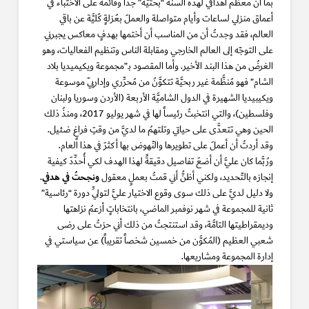
بما أنَّ معظم أهدافي لهذه السنة “بحثيَّة” جداً وقائمةٌ على الاختباء في
أعماق منزلي لساعات وأيام متواصلة والعملَ بعُزلةٍ كُليَّة عن باقي
العالم، فقد وجدتُ أن من المناسب أن أختمها بهدفٍ معاكس يجبرني
على التوجّه إلى العالم الخارجي ومقابلة الناس وتنظيم الفعاليات، وهو
الغرضُ من هذا البند الأخير. وأما المقصود بـ”مجموعة ويكيميديا بلاد
الشام” فهو مُنظَّمة غير ربحيَّة تتكوَّنُ من مُحرِّري وإداريّي موسوعة
ويكيبيديا الشهيرة في الدول الشاميَّة الأربعة (الأردن وسوريا ولبنان
وفلسطين)، والتي انتخبتُ رئيساً لها في شهر يوليو 2017، ومنذُ ذلك
الحين وهي تتعدَّى على حياتي وتلتهمُ ما لديَّ من وقتِ فراغٍ ضئيل.
وقد أردتُ أن أعملَ على تطويرها والنّهوض بها أكثرَ في هذا العام.
ورُبَّما كان عليَّ أن أضعَ تفاصيل دقيقةً لهذا الهدف لكي أُحدِّدَ كيفية
ونجحتُ في هدفي
إنجازه بالتّحديد، ولكني أظنُّ أني قمتُ بعملٍ معقول
.
ولا دليل لديَّ على ذلك سوى وقوع الاختيار عليَّ لتولِّي دورة “رئاسية”
ثانية للمجموعة في شهر نوفمبر الماضي، بانتخاباتٍ أزعمُ نزاهتها
وديمقراطيتها التامَّة، وقد استنتجتُ من ذلك أني حزتُ على رضى
شعبي العظيم (المُكوَّن من خمسين شخصاً تقريباً) عن سياستي في
إدارة المجموعة ومشاريعها.