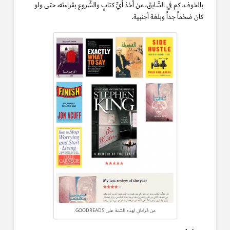
بالخوف، كم في السَّابق، من أخذ أيِّ كتابٍ والشّروع بقراءته، حتى ولو
كان ضخماً جداً وبلغة أجنبية.
من قراءاتي لهذه السّنة على GOODREADS.