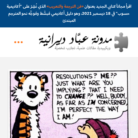
اقرأ مجاناً كتابي الجديد بعنوان
«
فن الترجمة والتعريب
»
الذي نُشِرَ على "أكاديمية
حسوب" في 18 ديسمبر 2021، وهو دليل أكاديمي مُبسَّط ومُوجَّه نحو المترجم
المبتدئ