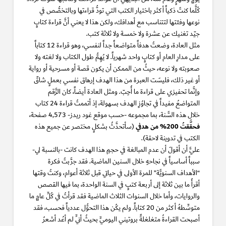
كُلَّما كنتَ ذكياً أكثر باختيار الكتب التي تودُّ قراءتها وبالتخصُّص في
نوعها وفئتها لتتناسب مع أهدافك، ولكن هذا لا يعني أنَّ قراءة كتابٍ
جيّد تغنيك عن عشرة ولا خمسة ولا ثلاثة كتب.
مثل العادة، وضعتُ هدفاً متواضعاً جداً لنفسي، وهو قراءة 12 كتاباً
على مدارِ العام أو كتابٍ واحد شهرياً. لا يُهِمُّ طول الكتاب ولا لغته ولا
صعوبته ولا نوعه، حيثُ من الممكن أن يكون قصة أو مسرحية أو رواية
أو غير ذلك، فليسَت العبرة من هذا الهدف إرهاق نفسي بعملٍ شاقّ
وإنَّما تحفيزي على قراءة ما أُحِبّ. ومثل العادة أيضاً، كان الرَّقم
المتواضعُ مفيداً في تجاوُزِ الهدف بسهولة، إذ أتممتُ قراءة 24 كتاب
خلال هذه السَّنة، بما مجموعه -حسب موقع غود ريدز- 4,573 صفحة،
فحقَّقتُ 200% من هدفي
(سأتحدَّثُ بشكلٍ مختصر عن جميع هذه
الكتب في تدوينة لاحقة).
عليَّ أن أقولَ أن عدم المبالغة في حجمِ هذا الهدف كانت -بالنسبة لي-
سبباً أساسياً في نجاحهِ خلال السنين الماضية. فقد جرَّبتُ فكرة
“الأهداف السنويَّة” للمرة الأولى في حياتي قبل ثلاثة أعوام، وكنتُ وقتها
أقرأُ ما بين ثلاثة إلى أربعة كتبٍ في السنة الواحدة، بما فيها القصص
والروايات، وأما خلال السنوات الثلاث الماضية فقد قرأتُ في كُلِّ عامٍ ما
متوسِّطهُ أكثر من 20 كتاباً. ولم يكُن هذا التحوُّل عددياً فحسب، فقد
أصبحت القراءةُ متغلغلةً بروتيني اليوميِّ بحيثُ أنِّي لم أعُد أشعرُ