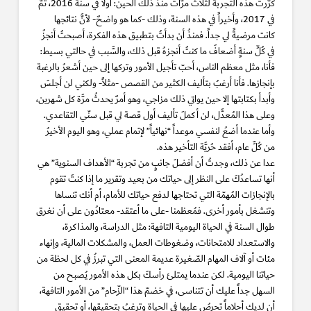
كرَّرتُ هذه التجربة لثلاث مرَّات منذُ ذلك الحين: أولاً في سنة 2016، ثُمَّ
في 2017، وأخيراً في هذه السنة، وذلك -كما هو واضحٌ- لأنَّ نتائجها
كانت مرضيةً لي جداً. فمنذُ أن بدأتُ بتطبيق هذه الفكرة، أصبحتُ أنجزُ
في كُلِّ سنةٍ أضعافَ ما كنتُ أنجزهُ قبل ذلك، والسَّبب في حالتي بسيط:
فأنا، مثل معظم الناس، أحبّ تأجيل الأمور وتركها إلى حين أشعرُ بالرغبة
بإنجازها. فأنا أرغبُ بتأليف الكثير من القصص -مثلاً- ولكني لن أجلسَ
وأبدأ بكتابتها إلا حين يواتي ذلك مزاجي، وهو أمرٌ يحدثُ مرَّة كل شهرين،
وعلى هذا المُعدَّل، لن أكملَ تأليف أول قصة لي قبل سنّي التقاعدي.
وأما عندما أضعُ لنفسي موعداً “نهائياً” لإتمام عملي، وهو اليوم الأخيرُ
من كُلِّ عام، أفقد حُريَّة التأخير هذه.
عدا عن ذلك، وجدتُ أن أفضلَ جانبٍ من تجربة “الأهداف السنوية” هي
أنها تساعدُكَ على النظر إلى حياتك من بعيد وتقرير ما إذا كنتَ تقوم
بالإنجازات المُهمّة التي تحتاجها لدفع حياتك للأمام، أم أنك تنساها
وتنشغل بأمور أخرى. فمُعظمنا -على ما أعتقد- معتادُون على أن نغرق
طوال السنة في الحياة اليومية التافهة: مثل الدراسة، والمذاكرة،
والاستعداد للامتحانات، وضغوطات العمل، والمشكلات المالية، وإنهاء
مئات أو آلاف المهام الصّغيرة عديمة المعنى التي تبرزُ في كل لحظة من
حياتنا اليومية. لكن عندما يمتلئ رأسكَ بكل هذه الأمور يُصبح من
السهل جداً عليك أن تتناسى، في خضمّ هذا “الزّحام” من الأمور التافهة،
أن لديك أحلاماً تحرصُ عليها في الحياة وترغبُ بتحقيقها، أو تحقيقِ