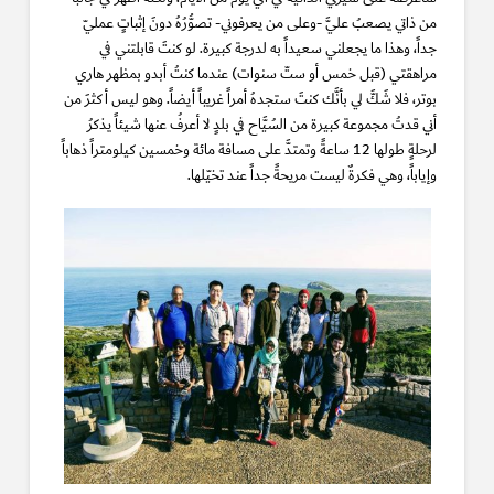
من ذاتي يصعبُ عليَّ -وعلى من يعرفوني- تصوُّرُهُ دونَ إثباتٍ عمليّ
جداً، وهذا ما يجعلني سعيداً به لدرجة كبيرة. لو كنتَ قابلتني في
مراهقتي (قبل خمس أو ستّ سنوات) عندما كنتُ أبدو بمظهر هاري
بوتر، فلا شَكَّ لي بأنَّك كنتَ ستجدهُ أمراً غريباً أيضاً. وهو ليس أكثرَ من
أني قدتُ مجموعة كبيرة من السُيَّاح في بلدٍ لا أعرفُ عنها شيئاً يذكرُ
لرحلةٍ طولها 12 ساعةً وتمتدَّ على مسافة مائة وخمسين كيلومتراً ذهاباً
وإياباً، وهي فكرةٌ ليست مريحةً جداً عند تخيّلها.