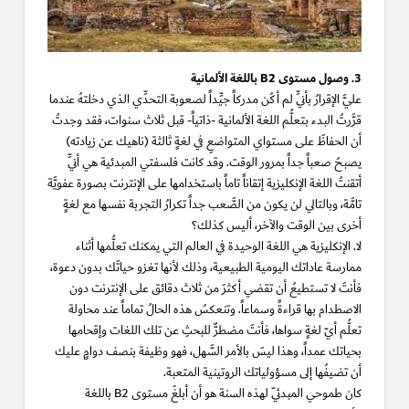
3. وصول مستوى B2 باللغة الألمانية
عليَّ الإقرارُ بأنِّي لم أكُن مدركاً جيِّداً لصعوبة التحدِّي الذي دخلتهُ عندما
قرَّرتُ البدء بتعلُّم اللغة الألمانية -ذاتياً- قبل ثلاث سنوات، فقد وجدتُ
أن الحفاظَ على مستواي المتواضعِ في لغةٍ ثالثة (ناهيك عن زيادته)
يصبحُ صعباً جداً بمرور الوقت. وقد كانت فلسفتي المبدئية هي أنِّي
أتقنتُ اللغة الإنكليزية إتقاناً تاماً باستخدامها على الإنترنت بصورة عفويَّة
تامَّة، وبالتالي لن يكون من الصَّعب جداً تكرارُ التجربة نفسها مع لغةٍ
أخرى بين الوقت والآخر، أليس كذلك؟
لا. الإنكليزية هي اللغة الوحيدة في العالم التي يمكنك تعلُّمها أثناء
ممارسة عاداتك اليومية الطبيعية، وذلك لأنها تغزو حياتَك بدون دعوة،
فأنتَ لا تستطيعُ أن تقضي أكثرَ من ثلاث دقائق على الإنترنت دون
الاصطدام بها قراءةً وسماعاً. وتنعكسُ هذه الحالُ تماماً عند محاولة
تعلُّم أيّ لغةٍ سواها، فأنتَ مضطرٌّ للبحثِ عن تلك اللغات وإقحامها
بحياتك عمداً، وهذا ليسَ بالأمر السَّهل، فهو وظيفة بنصف دوامٍ عليك
أن تضيفُها إلى مسؤولياتك الروتينية المتعبة.
كان طموحي المبدئيّ لهذه السنة هو أن أبلغَ مستوى B2 باللغة