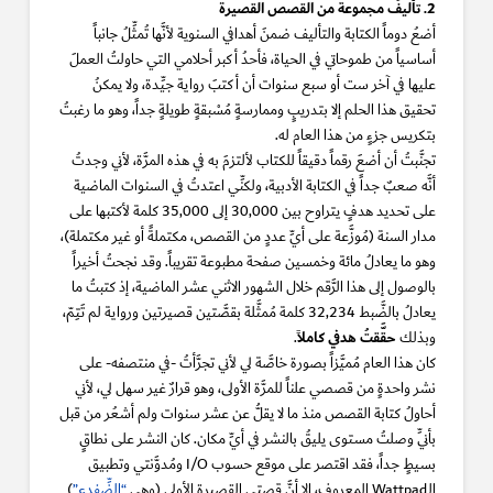
2. تأليفُ مجموعة من القصص القصيرة
أضعُ دوماً الكتابة والتأليف ضمنَ أهدافي السنوية لأنَّها تُمثِّلُ جانباً
أساسياً من طموحاتي في الحياة، فأحدُ أكبر أحلامي التي حاولتُ العملَ
عليها في آخر ست أو سبع سنوات أن أكتبَ رواية جيِّدة، ولا يمكنُ
تحقيق هذا الحلم إلا بتدريبٍ وممارسةٍ مُسْبقةٍ طويلةٍ جداً، وهو ما رغبتُ
بتكريس جزءٍ من هذا العام له.
تجنَّبتُ أن أضعَ رقماً دقيقاً للكتاب لألتزمَ به في هذه المرَّة، لأني وجدتُ
أنَّه صعبٌ جداً في الكتابة الأدبية، ولكنِّي اعتدتُ في السنوات الماضية
على تحديد هدفٍ يتراوح بين 30,000 إلى 35,000 كلمة لأكتبها على
مدار السنة (مُوزَّعة على أيِّ عددٍ من القصص، مكتملةً أو غير مكتملة)،
وهو ما يعادلُ مائة وخمسين صفحة مطبوعة تقريباً. وقد نجحتُ أخيراً
بالوصول إلى هذا الرَّقم خلال الشهور الاثني عشر الماضية، إذ كتبتُ ما
يعادلُ بالضَّبط 32,234 كلمة مُمثَّلة بقصَّتين قصيرتين ورواية لم تَتِمّ،
حقَّقتُ هدفي كاملاً
وبذلك
.
كان هذا العام مُميَّزاً بصورة خاصَّة لي لأني تجرَّأتُ -في منتصفه- على
نشر واحدةٍ من قصصي علناً للمرَّة الأولى، وهو قرارٌ غير سهل لي، لأني
أحاولُ كتابة القصص منذ ما لا يقلُّ عن عشر سنوات ولم أشعُر من قبل
بأنِّي وصلتُ مستوى يليقُ بالنشر في أيِّ مكان. كان النشر على نطاقٍ
بسيطٍ جداً، فقد اقتصر على موقع حسوب I/O ومُدوَّنتي وتطبيق
الـWattpad المعروف، إلا أنَّ قصتي القصيرة الأولى (وهي
“الضِّفدع”
)