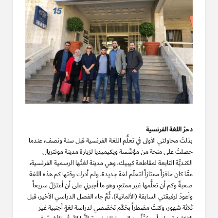
دحرُ اللغة الفرنسية
بذلتُ محاولتي الأولى في تعلُّم اللغة الفرنسية قبل سنة ونصف، عندما
حصلتُ على منحة من مؤسَّسة ويكيميديا لزيارة مدينة مونتريال
الكنديَّة التابعة لمقاطعة كيبيك، وهي مدينة لغتُها الرسمية الفرنسية،
ممَّا كان حافزاً ممتازاً لتعلّم لغة جديدة. ولم أدرك وقتها كم هذه اللغة
صعبةٌ وكم أن تعلُّمها غير ممتع، وهو ما أجبرني على أن أعتزلَ سريعاً
وأعودُ لرفيقتي السابقة (الألمانية). ثُمَّ جاء الفصل الدراسي الأخير، قبل
ثلاثة شهور، وكنتُ مضطراً بحُكْم تخصّصي لدراسة لغةٍ أجنبية غير