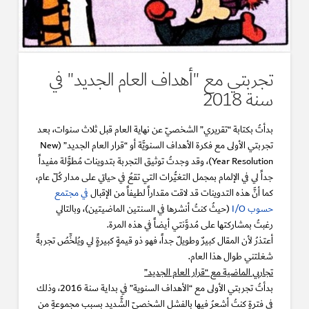
تجربتي مع "أهداف العام الجديد" في
سنة 2018
بدأتُ بكتابة “تقريري” الشخصيّ عن نهاية العام قبل ثلاث سنوات، بعد
تجربتي الأولى مع فكرة الأهداف السنويَّة أو “قرار العام الجديد” (New
Year Resolution)، وقد وجدتُ توثيق التجربة بتدوينات مُطوَّلة مفيداً
جداً لي في الإلمام بمجمل التغيُّرات التي تقعُ في حياتي على مدار كُلّ عام،
كما أنَّ هذه التدوينات قد لاقت مقداراً لطيفاً من الإقبال
في مجتمع
حسوب I/O
(حيثُ كنتُ أنشرها في السنتين الماضيتين)، وبالتالي
رغبتُ بمشاركتها على مُدوَّنتي أيضاً في هذه المرة.
أعتذرُ لأن المقال كبيرٌ وطويلٌ جداً، فهو ذو قيمةٍ كبيرةٍ لي ويُلخِّصُ تجربةً
شغلتني طوال هذا العام.
تجاربي الماضية مع “قرار العام الجديد”
بدأتُ تجربتي الأولى مع “الأهداف السنوية” في بداية سنة 2016، وذلك
في فترةٍ كنتُ أشعرُ فيها بالفشل الشخصيّ الشَّديد بسبب مجموعةٍ من