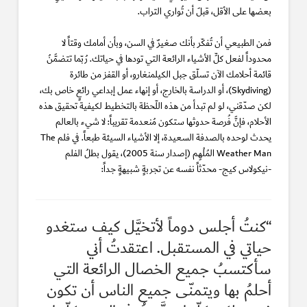
بعضها على الأقل، قبلَ أن تُواري التراب.
فمن الطبيعي أن تُفكّر بأنك صغيرٌ في السن، وبأن أمامك وقتاً لا
محدوداً لفعل كلِّ الأشياء الرائعة التي تودها في حياتك. رُبّما تتضمَّنُ
قائمة أحلامك الآن تسلّق جبل الكيلمنغارو، أو القفز من طائرة
(Skydiving)، أو الدراسة بالخارج، أو إنهاء عمل إبداعي رائعٍ خاص بك،
لكن صدّقني، لو لم تبدأ من هذه اللّحظة بالتخطيط لكيفية تحقيق هذه
الأحلام، فإنَّ فُرصة حدوثها ستكون مُنعدمة تقريباً: لا شيء بالعالم
يحدث لوحده بالصدفة السعيدة، إلا الأشياء السيئة طبعاً.
في فلم The
Weather Man المُلْهِم (إصدار سنة 2005)، يقول بطلُ الفلم
-نيكولاس كيج- محدّثاً نفسه عن تجربةٍ شبيهةٍ جداً:
“كنتُ أجلس دوماً لأتخيَّل كيف ستغدو
حياتي في المستقبل. اعتقدتُ أني
سأكتسبُ جميع الخصال الرائعة التي
أحلمُ بها ويتمنّى جميع الناس أن تكون