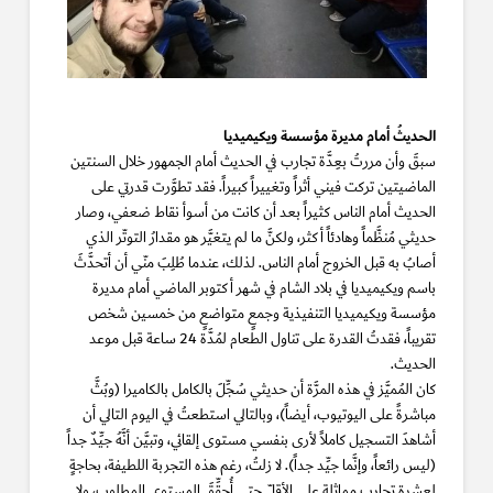
الحديثُ أمام مديرة مؤسسة ويكيميديا
سبقَ وأن مررتُ بعِدَّة تجارب في الحديث أمام الجمهور خلال السنتين
الماضيتين تركت فيني أثراً وتغييراً كبيراً. فقد تطوَّرت قدرتي على
الحديث أمام الناس كثيراً بعد أن كانت من أسوأ نقاط ضعفي، وصار
حديثي مُنظَّماً وهادئاً أكثر، ولكنَّ ما لم يتغيَّر هو مقدارُ التوتّر الذي
أصابُ به قبل الخروج أمام الناس. لذلك، عندما طُلِبَ منّي أن أتحدَّثَ
باسم ويكيميديا في بلاد الشام في شهر أكتوبر الماضي أمام مديرة
مؤسسة ويكيميديا التنفيذية وجمعٍ متواضعٍ من خمسين شخص
تقريباً، فقدتُ القدرة على تناول الطعام لمُدَّة 24 ساعة قبل موعد
الحديث.
كان المُميَّز في هذه المرَّة أن حديثي سُجِّلَ بالكامل بالكاميرا (وبُثَّ
مباشرةً على اليوتيوب، أيضاً)، وبالتالي استطعتُ في اليوم التالي أن
أشاهدَ التسجيل كاملاً لأرى بنفسي مستوى إلقائي، وتبيَّن أنَّهُ جيِّدٌ جداً
(ليس رائعاً، وإنَّما جيِّد جداً). لا زلتُ، رغم هذه التجربة اللطيفة، بحاجةٍ
لعشرة تجارب مماثلة على الأقلّ حتى أُحقِّقَ المستوى المطلوب، ولا