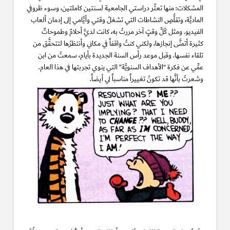
المشكلات: منها تعثّر دراستي الجامعية لسنتين كاملتين، وسوء ظروفي
الماديَّة، وتقلُّصِ النشاطات التي تشغلُ وقتي وأيَّامي إلى إدمان ألعاب
الفيديو. ومثل كُلِّ وقتٍ آخر مررتُ به، كانت لديَّ أحلامٌ وطموحاتٌ
كثيرة أتمنَّى إنجازها، ولكني كنتُ واقفاً في مكاني وأنتظرُها لتتحقَّق من
تلقاء نفسها. وقبل موعد رأس السنة الجديدة بأيام، سمعتُ من ابن
عمِّي عن فكرة “الأهداف السنويَّة” التي ينوي تجربتها في هذا العام.
وشعرتُ بأنَّها قد تكونُ تغييراً مناسباً لي أيضاً.