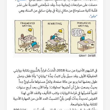
حصلت على مراجعات إيجابية جداً. وقد شجَّعتني التجربةُ على نشر
قصَّة ثانية مستوحاةٍ من مكانٍ زرتهُ في وقتٍ سابقٍ من السنة، وهي
“جابر”
.
في الشهور الأخيرة من سنة 2018، اتَّخذتُ قراراً بالشُّروع بكتابة روايتي
الحقيقيَّة الأولى. وقد سبقَ وأن كتبتُ عِدَّة “رواياتٍ” وأنا طفل، وصل
طول بعضها لما يربو عن مائة صفحة، ولكنَّ مستواها مأساويٌّ جداً
بحيثُ يصعبُ عليَّ أن أعتبرها ‘محاولات’. وأما الآن، بعد أربع سنوات
تقريباً قضيتُها في قراءة الروايات وكتب التأليف والنقد الأدبي لهذا
الغرض تحديداً، بدأتُ أؤمن بأنِّي اكتسبتُ الحد الأدنى من المهارة الأدبية
لكتابة رواية متواضعة.