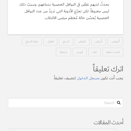
يحدثُ لديهم نقصٌ في النواقل العصبية بدماغهم، وسببُ ذلك
ليس معروفاً، لكن تجرّع الأدوية التي تزيدُ من عدد النواقل
العصبية يُحسّن حالة مُعظم مرضى الاكتئاب.
ألزهايمر
أمراض
التفكير
الدماغ
العقل
خفايا الدماغ
قشرة دماغية
كتاب
لاروس
مراجعة
اترك تعليقاً
يجب أنت تكون
مسجل الدخول
لتضيف تعليقاً.
Search
أحدث المقالات