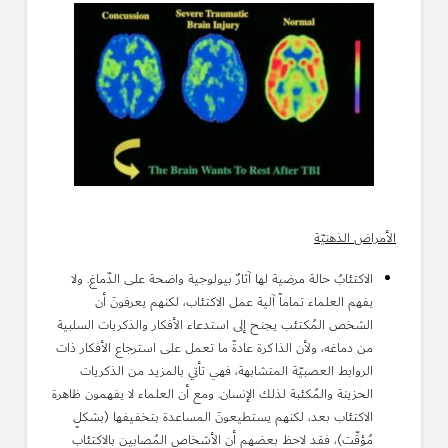
الأمراض الذهنيّة
الاكتئابُ حالة مرضية لها آثارٌ بيولوجية واضحة على الدّماغ. ولا
يفهم العلماء تماماً آلية عمل الاكتئاب، لكنهم يعرفونَ أن
الشخص المُكتئب يجنح إلى استدعاء الأفكار والذكريات السلبية
من دماغه، ولأن الذاكرة عادةً ما تعمل على استرجاع الأفكار ذات
الروابط العصبيّة المتشابهة، فهي تأتي بالمزيد من الذكريات
الحزينة والمُكئبة لذلك الإنسان. ومع أن العلماء لا يفهمون ظاهرة
الاكتئاب بعد، لكنهم يستطيعونَ المساعدة بتخفيفها (بشكلٍ
مُؤقّت)، فقد لاحظ بعضهم أن الأشخاص المُصابين بالاكتئاب