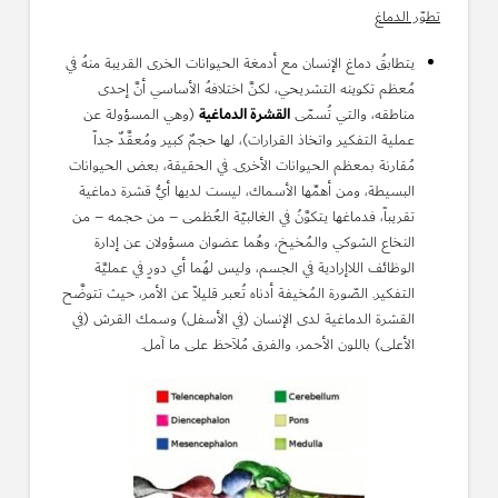
تطوّر الدماغ
يتطابقُ دماغ الإنسان مع أدمغة الحيوانات الخرى القريبة منهُ في
مُعظم تكوينه التشريحي، لكنَّ اختلافهُ الأساسي أنَّ إحدى
القشرة الدماغية
مناطقه، والتي تُسمّى
(وهي المسؤولة عن
عملية التفكير واتخاذ القرارات)، لها حجمٌ كبير ومُعقَّدٌ جداً
مُقارنة بمعظم الحيوانات الأخرى. في الحقيقة، بعض الحيوانات
البسيطة، ومن أهمِّها الأسماك، ليست لديها أيُّ قشرة دماغية
تقريباً، فدماغها يتكوَّنُ في الغالبيّة العُظمى – من حجمه – من
النخاع الشوكي والمُخيخ، وهُما عضوان مسؤولان عن إدارة
الوظائف اللاإرادية في الجسم، وليس لهُما أي دورٍ في عمليَّة
التفكير. الصّورة المُخيفة أدناه تُعبر قليلاً عن الأمر، حيث تتوضَّح
القشرة الدماغية لدى الإنسان (في الأسفل) وسمك القرش (في
الأعلى) باللون الأحمر، والفرق مُلاَحظ على ما آمل.