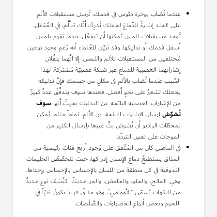
عندما تُصَاب بوخزة دبّوس في قدمك، تُرسل مستقبلات الألم
على الجلد إشارةً للدّماغ لجعلك تُدرِكُ أنَّك تتألَّم، في المُقابل،
تُوجد مستقبلات للمس يُمكنها أن تتفعَّل عندما تقوم بلمس
أسفل قدمك أو تدليكها. وقد تبيَّن للعُلماء أنه رُغم وجود نوعين
مُختلفين من المستقبلات للألم واللمس، إلا أنَّهما ينقُلان
إشاراتهما العصبية للدماغ عبرَ شبكة عصبيّة مُشتركة. لهذا
السَّبب عندما تُصَاب بالألم في مكانٍ من جسمك فإنَّ تدليكه
يجعلك تشعرُ على نحوٍ أفضل، فعندها سوف يتدفَّقُ عددٌ كبيرٌ
سوف
من الإشارات العصبيَة الناتجة عن التدليك بحيثُ أنها
تُشوّش
إرسال الإشارات الناتجة عن الألم، تماماً مثلما يُمكن
لمحطّات الراديو أن تُشوش بثَّ غيرها بإرسال الكثير من
الموجات على نفسِ التردّد.
في الماضي كان من المُتَّفق على وُجود أربع فئات رئيسية من
المذاق يستطيعُ دماغ الإنسان إدراكها، حيث تتخصَّصُ الحليمات
التذوقية في كل منطقة من اللسان بالإحساس بالإحساس بإحداها،
وهي: المالح، والحلو، والحامض، والمر. حديثاً، اكتُشف نوع جديدٌ
من النكهات يُسمّى “الأومامي”، وهو مذاقٌ فريد يكونُ غنيّاً في
اللحوم وبعض أنواع الخضراوات والصَّلْصات.