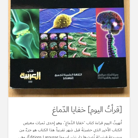
[قرأتُ اليوم] خفايا الدّماغ
أنهيتُ اليوم قراءة كتاب “خفايا الدّماغ”، وهو إحدى ثمرات معرض
الكتاب الأخير الذي حضرتهُ قبل شهر تقريباً. هذا الكتاب هو جزءٌ من
موسوعة فرنسيّة تُصدرها دار نشر اسمها Éditions Larousse، وهي