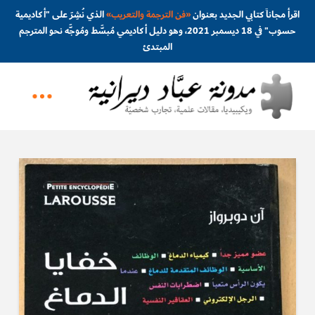
اقرأ مجاناً كتابي الجديد بعنوان
«
فن الترجمة والتعريب
»
الذي نُشِرَ على "أكاديمية
حسوب" في 18 ديسمبر 2021، وهو دليل أكاديمي مُبسَّط ومُوجَّه نحو المترجم
المبتدئ