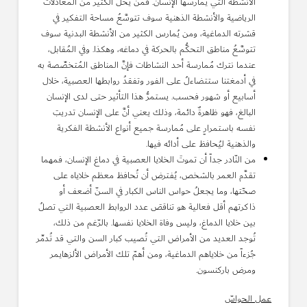
الأنشطة التي يُمارسها الإنسان. فمن يحلُّ الكثير من المُعادلات
الرياضية والأنشطة الذهنية سوف تتوسَّعُ مساحة التفكير في
قشرته الدماغية، ومن يُمارس الكثير من الأنشطة البدنية سوف
تتوسَّعُ مناطق التحكُّم بالحركة في دماغه، وهكذا. وفي المُقابل،
عندما نترك مُمارسة أحد النشاطات فإنَّ المناطق المُتخصِّصة به
في أدمغتنا ستتضاءلُ على الفور وتفقدُ روابطها العصبية، خلال
أسابيع أو شهور فحسب. يستمرُّ هذا التأثير حتى لدى الإنسان
البالغ، فهو ظاهرةٌ دائمة، وذلك يعني أنَّ على الإنسان تدريبَ
نفسه باستمرارٍ على مُمارسة جميع أنواع الأنشطة الفكرية
والذهنية ليُحافظ على أدائه فيها.
من النّادر جداً أن تموتَ الخلايا العصبية في دماغ الإنسان، فمهما
تقدَّم العمر بالشخص، يُفترض أن تُحافظ معظم خلاياه على
صحّتها، وما يجعلُ حواس الناس الكبار في السنّ أضعف أو
ذاكرتهم أقل فعالية هو تناقصَ عدد الروابط العصبية التي تصلُ
بين خلايا الدماغ، وليس وفاة الخلايا نفسها. بالرّغم من ذلك،
تُوجد العديد من الأمراض التي تُصيب كبار السن والتي قد تُدمِّر
جُزءاً من خلاياهم الدماغية، ومن أهمّ تلك الأمراض الألزهايمر
ومرض باركنسون.
عمل الحواسّ