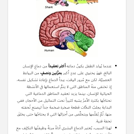
أكثر تعقيداً
عندما يُولد الطفل يكونُ دماغه
من دماغ الإنسان
بمرَّ
تين ونصفٍ
البالغ، فهوَ يحتوي على عددٍ أكبر
من الروابط
العصبيَّة، لكن مع مُرور الوقت، يبدأ الدماغ بإعادة تشكيل نفسه،
إذ تختفي منهُ المناطق التي لا يتمُّ استعمالها في الأنشطة
الحياتية للإنسان، بينما يزيد تعقيد المناطق الدماغية التي
نحتاجُها بكثرة. الأمرُ يشبه كثيراً نحت التماثيل من الأحجار، ففي
البداية يجلبُ النحَّات قطعة صخرة ضخمة جداً ليصنع تُحفته
منها، ثُمَّ يُقلّمها ويتخلَّص من أجزائها التي لا يحتاجُها حتى يخلقَ
تحفة فنية.
لهذا السبب، يُعتبر الدماغ البشري أداةً مرنةً وظيفتُها التكيّف مع