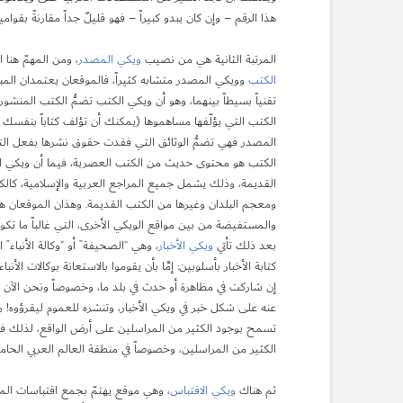
هذا الرقم – وإن كان يبدو كبيراً – فهو قليلٌ جداً مقارنةً بقوا
المرتبة الثانية هي من نصيب
ويكي المصدر
، ومن المهمّ هنا ا
الكتب
وويكي المصدر متشابه كثيراً، فالموقعان يعتمدان المبدأ ن
تقنياً بسيطاً بينهما، وهو أن ويكي الكتب تضمُّ الكتب المنشور
الكتب التي يؤلّفها مساهموها (يمكنك أن تؤلف كتاباً بنفسك 
المصدر فهي تضمُّ الوثائق التي فقدت حقوق نشرها بفعل الت
الكتب هو محتوى حديث من الكتب العصرية، فيما أن ويكي ال
القديمة، وذلك يشمل جميع المراجع العربية والإسلامية، كالكامل
ومعجم البلدان وغيرها من الكتب القديمة. وهذان الموقعان هم
والمستفيضة من بين مواقع الويكي الأخرى، التي غالباً ما تك
بعد ذلك تأتي
ويكي الأخبار
، وهي “الصحيفة” أو “وكالة الأنباء”
كتابة الأخبار بأسلوبين: إمَّا بأن يقوموا بالاستعانة بوكالات الأ
إن شاركت في مظاهرة أو حدث في بلد ما، وخصوصاً ونحن الآن 
عنه على شكل خبر في ويكي الأخبار، وتنشره للعموم ليقرؤوه! ربَّ
تسمح بوجود الكثير من المراسلين على أرض الواقع، لذلك فإنَّ 
الكثير من المراسلين، وخصوصاً في منطقة العالم العربي الحامية
ثم هناك
ويكي الاقتباس
، وهي موقع يهتمّ بجمع اقتباسات المشاهي