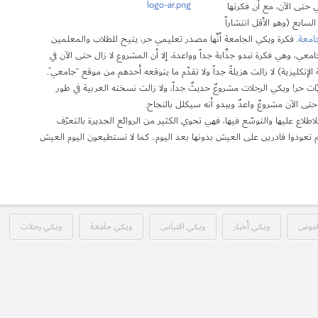
 حتى الآن، مع أن فكرتها
سابع (وهو الأقل انتشاراً
امعة
. فكرة ويكي الجامعة أنَّها مصدر تعليمي حر، يتيح للطلاب والمعلمين
، وهي فكرة تبدو جذَّابة جداً وواعدة، إلا أن المشروع لا زال حتى الآن في
ة الإنكليزية) لا زالت هزيلةً جداً ولا تقدّم ما يتوقعه أحدهم من موقع “جامعي”.
ّات حر! ويكي الرحلات مشروعٌ حديثٌ جداً، ولا زالت نسخته العربية في طور
 حتى الآن مشروعٌ واعدٌ ويبدو أنه سيكلل بالنجاح.
لاطلاع عليها والتوسّع فيها، فهي تحوي الكثير من الروائع الجديرة بالتعرّف
لم تعودوا قادرين على العيش بدونها بعد اليوم.. كما لا تستطيعون اليوم العيش
اموس
ويكي أخبار
ويكي اقتباس
ويكي جامعة
ويكي رحلات