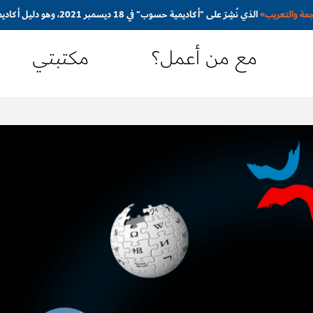
جمة والتعريب
»
الذي نُشِرَ على "أكاديمية حسوب" في 18 ديسمبر 2021، وهو دليل أكاديمي مُبسَّط ومُوجَّه نحو المترجم المبتدئ
مع من أعمل؟
مكتبتي