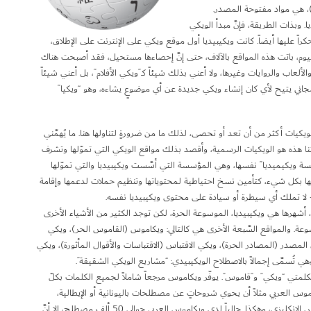
 هي مواد مفتوحة المصدر.
ا. وبذات الطريقة، فإنَّ مبدأ الويكي
اً عليها أيضاً. كانت ويكيبيديا أول موقع ويكي على الإنترنت على الإطلاق،
واليوم، باتت هذه المواقع بالآلاف، حتى إنَّ إحصاءها مستحيل، فقد أصبحت هناك
لعاب والروايات وغيرها، ولا أعني بذلك شيئاً كـ”ويكي الأفلام”، بل أعني شيئاً
جاني يتيح لأي كان إنشاء ويكي جديدة عن أي موضوعٍ يشاءه، وهو “ويكيا”
 الويكيات أكثر من أن تعد أو تحصى، لذلك ما من ضرورةٍ لتناولها هنا. ما يُهمِّني
تنا هذه هو الويكيات الرسمية، وأقصد بذلك مواقع الويكي التي تموّلها وتشرف
ة ويكيميديا” نفسها، وهي المؤسسة التي أسَّست ويكيبيديا والتي تموّلها
ا بكل شيء، كتأمين نسخ احتياطية لمحتوياتها وتنظيم حملات لدعمها وإقامة
ته – لا تملك أي سيطرة أو سيادة على محتوى ويكيبيديا نفسه.
أشهرها هي ويكيبيديا، الموسوعة الحرة، لكن توجد الكثير من الأشياء الأخرى
وعة. والمواقع السَّبعة الأخرى هي كالتالي: ويكاموس (القاموس الحر)، ويكي
ي المصدر (المصادر الحرة)، ويكي الاقتباس (الاقتباسات والأقوال المأثورة)، ويكي
ي تُسمَّى إجمالاً بالاصطلاح الويكيبيدي: “مشاريع الويكي الشقيقة”.
لمتي “ويكي” و”قاموس”. يوفّر ويكاموس مرجعاً شاملاً لجميع الكلمات بكلّ
وس العربي مثلاً أن يحوي شروحاتٍ عن مصطلحات باليونانية أو الإيطالية،
ويمكنك أن تجد الكثير من المصطلحات العربية على ويكاموس الإنكليزي، وهكذا. حالياً لدى ويكاموس العربي حوالي 50 ألف مصطلح، إلا أنَّ