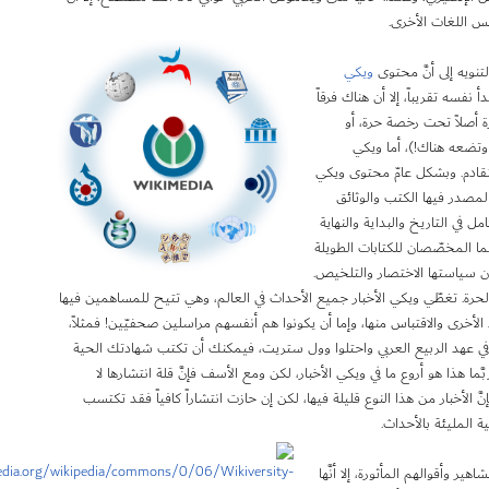
ميس اللغات الأخرى.
لتنويه إلى أنَّ محتوى
ويكي
فسه تقريباً، إلا أن هناك فرقاً
ة أصلاً تحت رخصة حرة، أو
وتضعه هناك!)، أما ويكي
قادم. وبشكل عامّ محتوى ويكي
مصدر فيها الكتب والوثائق
 في التاريخ والبداية والنهاية
ا المخصّصان للكتابات الطويلة
ون سياستها الاختصار والتلخيص.
 الحرة. تغطّي ويكي الأخبار جميع الأحداث في العالم، وهي تتيح للمساهمين فيها
نباء الأخرى والاقتباس منها، وإما أن يكونوا هم أنفسهم مراسلين صحفيّين! فمثلاً،
في عهد الربيع العربي واحتلوا وول ستريت، فيمكنك أن تكتب شهادتك الحية
ما هذا هو أروع ما في ويكي الأخبار، لكن ومع الأسف فإنَّ قلة انتشارها لا
الأخبار من هذا النوع قليلة فيها، لكن إن حازت انتشاراً كافياً فقد تكتسب
 المليئة بالأحداث.
ر وأقوالهم المأثورة، إلا أنَّها