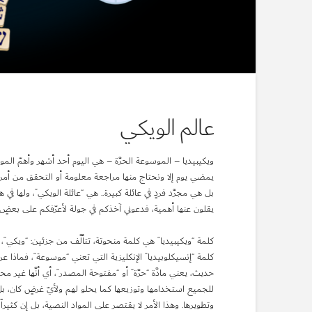
عالم الويكي
ويكيبيديا – الموسوعة الحرَّة – هي اليوم أحد أشهر وأهمّ الموا
يمضي يوم إلا ونحتاج منها مراجعة معلومة أو التحقق من أمر. ل
بل هي مجرَّد فردٍ في عائلة كبيرة.. هي “عائلة الويكي”، ولها في ه
يقلون عنها أهمية، فدعوني آخذكم في جولة لأعرّفكم على بعضٍ من
كلمة “ويكيبيديا” هي كلمة منحوتة، تتألَّف من جزئين: “ويكي”، و”
كلمة “إنسيكلوبيديا” الإنكليزية التي تعني “موسوعة”، فماذا ع
حديث، يعني مادَّة “حرَّة” أو “مفتوحة المصدر”، أي أنَّها غير
للجميع استخدامها وتوزيعها كما يحلو لهم ولأيّ غرضٍ كان، بل
وتطويرها. وهذا الأمر لا يقتصر على المواد النصية، بل إن كثيرا