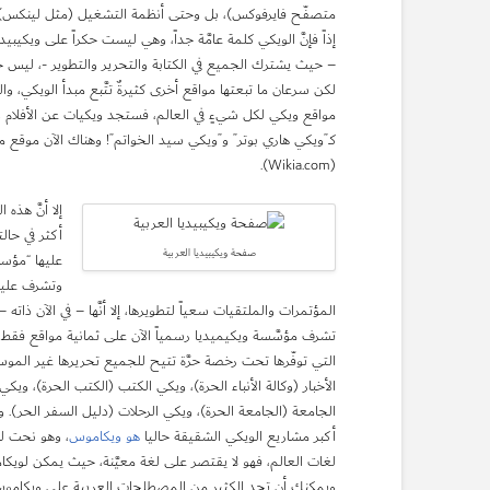
متصفّح فايرفوكس)، بل وحتى أنظمة التشغيل (مثل لينكس)،
إذاً فإنَّ الويكي كلمة عامَّة جداً، وهي ليست حكراً على ويكيبيدي
– حيث يشترك الجميع في الكتابة والتحرير والتطوير -، ليس حكر
لكن سرعان ما تبعتها مواقع أخرى كثيرةٌ تتَّبع مبدأ الويكي، 
مواقع ويكي لكل شيءٍ في العالم، فستجد ويكيات عن الأفلام والأ
كـ”ويكي هاري بوتر” و”ويكي سيد الخواتم”! وهناك الآن موقع م
(Wikia.com).
إلا أنَّ هذه
أكثر في حال
صفحة ويكيبيديا العربية
عليها “مؤسس
وتشرف عليه
المؤتمرات والملتقيات سعياً لتطويرها، إلا أنَّها – في الآن ذا
تشرف مؤسَّسة ويكيميديا رسمياً الآن على ثمانية مواقع فقط، 
التي توفّرها تحت رخصة حرَّة تتيح للجميع تحريرها غير الموس
الأخبار (وكالة الأنباء الحرة)، ويكي الكتب (الكتب الحرة)، ويك
الجامعة (الجامعة الحرة)، ويكي الرحلات (دليل السفر الحر). وه
أكبر مشاريع الويكي الشقيقة حاليا
هو ويكاموس
، وهو نحت لك
لغات العالم، فهو لا يقتصر على لغة معيَّنة، حيث يمكن لويكام