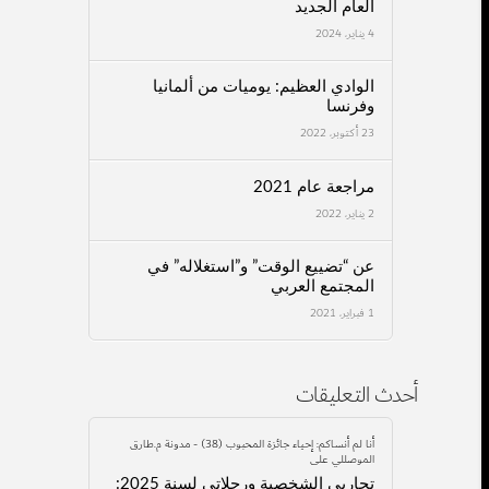
العام الجديد
4 يناير، 2024
الوادي العظيم: يوميات من ألمانيا
وفرنسا
23 أكتوبر، 2022
مراجعة عام 2021
2 يناير، 2022
عن “تضييع الوقت” و”استغلاله” في
المجتمع العربي
1 فبراير، 2021
أحدث التعليقات
أنا لم أنساكم: إحياء جائزة المحبوب (38) - مدونة م.طارق
الموصللي
على
تجاربي الشخصية ورحلاتي لسنة 2025: