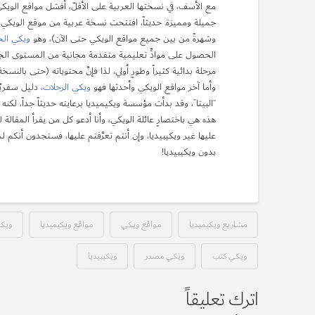
مع الأسف، في نسختها العربية على الأقلّ، أفشل مواقع الويكي
جميلة ومميزة. حديثاً، افتتحت نسخة عربية من موقع الويكي ال
وشهرةً من بين جميع مواقع الويكي حتى الآن)، وهو
ويكي الج
الحصول على موادٍّ تعليمية متقدمة مجانية من المستوى الجامعي
مرحلة بدائية كثيراً وطورٍ أولي، لذا فإنَّ محتوياته (حتى بالنسخ
وأما آخر مواقع الويكي وأحدثها فهو
ويكي الرحلات
، دليل سفريَ
“البيتا”، وقد بدأت مؤسسة ويكيميديا برعايته حديثاً جداً، لكنه
هذه هي باختصارٍ عائلة الويكي، وأنا أدعو كل من يقرأ المقالة ل
عليها غير ويكيبيديا، وإن أنتم تعرَّفتم عليها، فستجدون أنكم 
بدون ويكيبيديا!
مشاريع ويكيميديا
مواقع ويكي
مواقع ويكيميديا
ويك
ويكي كتب
ويكي مصدر
ويكيبيديا
اترك تعليقاً