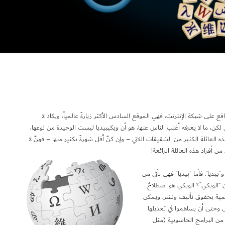
قع على شبكة الإنترنت، فهي الموقع السادس الأكثر زيارةً عالمياً، ويكاد لا
كن، ما لا يعرفه أغلب الناس عنها، هو أن ويكيبيديا ليست الوحيدة من نوعها،
ذه العائلة الكثير من الشقيقات اللاتي – وإن كنَّ أقل شهرةً بكثير منها – فهنَّ لا
 أفراد هذه العائلة الرائعة!
بيديا”. فأما “بيديا” فهي تأتي من
ن “الويكي”؟ الويكي هو اصطلاحٌ
 محمية بحقوق تأليف ونشر، ويمكن
 وحتى أن يساهموا في تعديلها
ً من البرامج الحاسوبية (مثل