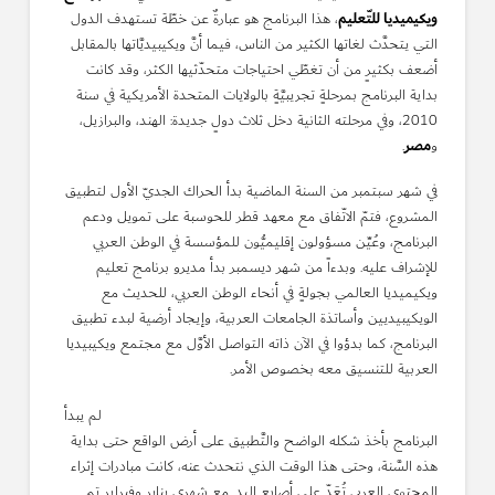
ويكيميديا للتّعليم
، هذا البرنامج هو عبارةٌ عن خطّة تستهدف الدول
التي يتحدَّث لغاتها الكثير من الناس، فيما أنَّ ويكيبيديَّاتها بالمقابل
أضعف بكثيرٍ من أن تغطّي احتياجات متحدّثيها الكثر، وقد كانت
بداية البرنامج بمرحلةٍ تجريبيَّةٍ بالولايات المتحدة الأمريكية في سنة
2010، وفي مرحلته الثانية دخل ثلاث دولٍ جديدة: الهند، والبرازيل،
مصر
و
.
في شهر سبتمبر من السنة الماضية بدأ الحراك الجديّ الأول لتطبيق
المشروع، فتمّ الاتّفاق مع معهد قطر للحوسبة على تمويل ودعم
البرنامج، وعُيِّن مسؤولون إقليميُّون للمؤسسة في الوطن العربي
للإشراف عليه. وبدءاً من شهر ديسمبر بدأ مديرو برنامج تعليم
ويكيميديا العالمي بجولةٍ في أنحاء الوطن العربي، للحديث مع
الويكيبيديين وأساتذة الجامعات العربية، وإيجاد أرضية لبدء تطبيق
البرنامج، كما بدؤوا في الآن ذاته التواصل الأوَّل مع مجتمع ويكيبيديا
العربية للتنسيق معه بخصوص الأمر.
لم يبدأ
البرنامج بأخذ شكله الواضح والتَّطبيق على أرض الواقع حتى بداية
هذه السَّنة، وحتى هذا الوقت الذي نتحدث عنه، كانت مبادرات إثراء
المحتوى العربي تُعَدّ على أصابع اليد. مع شهري يناير وفبراير تم