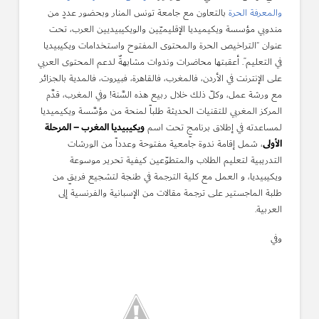
والمعرفة الحرة
بالتعاون مع جامعة تونس المنار وبحضور عددٍ من
مندوبي مؤسسة ويكيميديا الإقليميّين والويكيبيديين العرب، تحت
عنوان “التراخيص الحرة والمحتوى المفتوح واستخدامات ويكيبيديا
في التعليم”. أعقبتها محاضرات وندوات مشابهةٌ لدعم المحتوى العربي
على الإنترنت في الأردن، فالمغرب، فالقاهرة، فبيروت، فالمدية بالجزائر
مع ورشة عمل، وكلّ ذلك خلال ربيع هذه السَّنة! وفي المغرب، قدَّم
المركز المغربي للتقنيات الحديثة طلباً لمنحة من مؤسَّسة ويكيميديا
ويكيبيديا المغرب – المرحلة
لمساعدته في إطلاق برنامجٍ تحت اسم
الأولى
، شمل إقامة ندوة جامعية مفتوحة وعدداً من الورشات
التدريبية لتعليم الطلاب والمتطوّعين كيفية تحرير موسوعة
ويكيبيديا، و العمل مع كلية الترجمة في طنجة لتشجيع فريقٍ من
طلبة الماجستير على ترجمة مقالات من الإسبانية والفرنسية إلى
العربية.
وفي