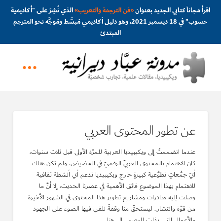
اقرأ مجاناً كتابي الجديد بعنوان
«
فن الترجمة والتعريب
»
الذي نُشِرَ على "أكاديمية
حسوب" في 18 ديسمبر 2021، وهو دليل أكاديمي مُبسَّط ومُوجَّه نحو المترجم
المبتدئ
عن تطور المحتوى العربي
عندما انضممتُ إلى ويكيبيديا العربية للمرَّة الأولى قبل ثلاث سنوات،
كان الاهتمام بالمحتوى العربيّ الرقميّ في الحضيض، ولم تكن هناك
أيّ جمُّعاتٍ تطوُّعية كبيرةٍ خارج ويكيبيديا تدعم أي أنشطة ثقافية
للاهتمام بهذا الموضوع فائق الأهمية في عصرنا الحديث، إلا أنَّ ما
وصلت إليه مبادرات ومشاريع تطوير هذا المحتوى في الشهور الأخيرة
من قوَّة وانتشار.. ليستحقّ منا وقفةً نلقي فيها الضوء على الجهود
والأعمال التي بذلت للوصول إلى هنا.