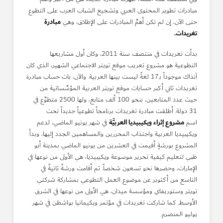
مبادرات تطوير المحتوى العربي وتشجيع الشباب العرب على التطوع
مبادرة
حتى الآن، إن لم تكن أهمَّ المبادرات على الإطلاق، وهي
تغريدات.
بدأت تغريدات في منتصف سنة 2011، وكان أول مشاريعها
التطوعية هو مشروع تعريب موقع تويتر الاجتماعي الشهير، الذي كان
آنذاك موجوداً بـ17 لغةً ليست بينها العربية. والآن، بات حساب مبادرة
تغريدات ثاني أكبر حسابات موقع تويتر العربية المؤسَّساتية من
حيث عدد المتابعين، بنحو 100 ألف متابع، ولها 2500 متطوِّع في
31 دولة. أطلقت مبادرة تغريدات برنامجاً تطوعياً جديداً تحت
مشروع إثراء ويكيبيديا العربيَّة
اسم
في شهر يونيو الماضي، لدعم
ويكيبيديا العربية واجتذاب المحررين والمساهمين الجدد إليها، وبدأ
المشروع بورشةٍ أقيمت في العشرين من يونيو الماضي بمدينة أبو
ظبي لتعليم كيفية تحرير موسوعة ويكيبيديا، هي الأولى من نوعها في
الإمارات، وحضرها نحو تسعون شخصاً. ثم أقامت ورشةً ثانيةً في
التاسع من أكتوبر عن موضوع العمل التطوعي بمشاركة شركتي
تويتر وستوريفاي ومؤسسة ميدان، هي الأولى من نوعها في الشرق
الأوسط. كما شاركت تغريدات في مؤتمر ويكيمانيا بواشطن في شهر
يوليو المنصرم.