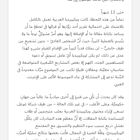
حتى 12 شهراً
تماماً من هذه اللحظة، كانت ويكيبيديا العربية تعمل بالكامل
بالاعتماد على احتمالية تقرير أحد زوَّارها أو قرائها في لحظةٍ ما أن
يساعد بكتابة مقالة ما أو الإضافة إليها، وهو أمرٌ عشوائيٌّ نوعاً ما ولا
يتّسم بالعملية كثيراً، حيث أنَّ الشخص العاديّ – بدون تشجيعٍ من
طرف خارجيٍّ – لن يملك قدراً كبيراً من الإقدام للقيام بشيءٍ كهذا.
عدى عن ذلك، لم يكن لويكيبيديا أيّ عامل تسويقٍ أو دعوة
للمساهمين الجدد، اللهم إلا بعض المشاريع الصَّغيرة المتواضعة في
مناسباتٍ معيَّنة، ومقالاتٍ قليلةٍ تكتب عن الموضوع مرَّات معدودةً في
السَّنة تدعو إلى المشاركة في بناء الموسوعة الأكبر على الإنترنت
العربي.
وقد كان يحدث أن تأتي من فترةٍ إلى أخرى مبادرةٌ ما، غالباً من جهاتٍ
حكوميَّة، وعلى الأغلب – في غير تلك الحالة – من طرف شركة غوغل،
تسعى لإثراء محتوى ويكيبيديا العربية بجلب مترجمين أو طلاب
للمساعدة بكتابة المقالات، إلا أنَّ معظم هذه المبادرات كان يكلَّل
بفشلٍ ذريعٍ بسبب سوء التنظيم والتنسيق مع المجتمع
الويكيبيديّ، وقلَّة الخبرة في المجال، فأتت بعضها بنتائج سلبيَّة أضرَّت