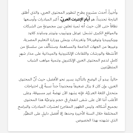
وأخيراً، أحدث مشروعٍ يطرح لتطوير المحتوى العربي، والذي أطلق
أيام الإنترنت العربيّ،
البارحة تحديداً، هو
أكبر المبادرات وأوسعها
نطاقاً حتى الآن، حيث أنه ثمرة تعاونٍ بين مجموعةٍ من الشركات
والمواقع الكبرى تشمل: غوغل ويوتيوب وتويتر وساوند كلاود
وويكيبيديا وتوفور54 وتغريدات ويملي ووزارة التعليم المصرية،
وغيرها من الجهات الداعمة والمساهمة. وستتألَّف من سلسلةٍ من
الأنشطة والورشات واللقاءات الإلكترونية والميدانية على مدار شهرٍ
كاملٍ لدعم المحتوى العربي الإلكتروني وتنمية مواهب الشباب
المتطوّعين.
حالياً، يبدو أن الوضع بالتأكيد يسير نحو الأفضل، حيث أنَّ المحتوى
العربي، وإن كان لا يزال ضعيفاً ومحدوداً جداً نسبةً إلى احتياجات
متحدثي اللغة العربيَّة، فإنه يشهد الآن نهضةً غير مسبوقة، وعلى
الأغلب أننا الآن على شفى انفجارٍ في حجم ونوعيَّة هذا المحتوى
بجميع أشكاله، وليس الظهور المفاجئ لعشرات المبادرات والبرامج
المختلفة خلال السنة الأخيرة وحدها، إلا أفضل دليلٍ على التطوُّر
الذي نشهده بهذا الخصوص.