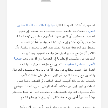
السعودية، أطلقت المرحلة الثانية
مبادرة الملك عبد الله للمحتوى
العربي
بالتعاون مع جامعة الملك سعود، والتي تسعى إلى تخيير
الطلاب الجامعيِّين بأن تكون بحوث تخرُّجهم عملاً على ترجمة مقالاتٍ
من ويكيبيديَّاتٍ أجنبيَّةٍ إلى ويكيبيديا العربية، وأنشأ نادٍ للمبادرة
بتمويلٍ من الجامعة ومدينة الملك عبد العزيز للعلوم والتقنية. وأتى
ذلك بالتّزامن مع مبادرةٍ أخرى من جامعة الأميرة نورة لترجمة
المقالات من ويكيبيديا الإنكليزية إلى العربية. وفي الأردن، تريد
جمعية
الأردن للمصادر المفتوحة
التعاون مع مؤسَّسة ويكيميديا لبدء
العمل على تطوير مقالاتٍ عن مدن الأردن وتاريخه بويكيبيديا العربية،
والتعاون مع رابطة الكتاب الأردنيّين للعمل على مقالات الأدب
والكتاب العرب. وقد أقيمت الشهر الماضي في القاهرة ورشة عملٍ
شملت ويكيبيديّين من مختلف أنحاء الوطن العربي، ناقشت موضوع
تطوَّر ويكيبيديا العربية والصعوبات والتحديات التي تواجهها. وستقام
ورشةٌ مشابهةٌ أخرى في مدينة عمَّان بالأردن في شهر يناير القادم.
وفي منتصف هذه السنة، ظهرت مبادرةٌ جديدةٌ هي من أكبر وأهمّ