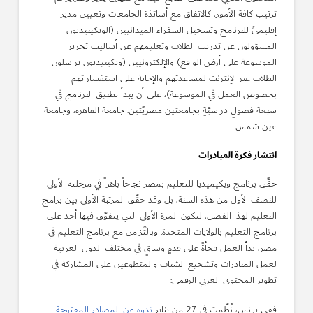
ترتيب كافة الأمور، كالاتفاق مع أساتذة الجامعات وتعيين مدير
إقليميٍّ للبرنامج وتسجيل السفراء الميدانيين (الويكيبيديون
المسؤولون عن تدريب الطلاب وتعليمهم عن أساليب تحرير
الموسوعة على أرض الواقع) والإلكترونيين (ويكيبيديون يراسلون
الطلاب عبر الإنترنت لمساعدتهم والإجابة على استفساراتهم
بخصوص العمل في الموسوعة)، على أن يبدأ تطبيق البرنامج في
سبعة فصولٍ دراسيَّةٍ بجامعتين مصريَّتين: جامعة القاهرة، وجامعة
عين شمس.
انتشار فكرة المبادرات
حقَّق برنامج ويكيميديا للتعليم بمصر نجاحاً باهراً في مرحلته الأولى
للنصف الأول من هذه السنة، بل وقد حقَّق المرتبة الأولى بين برامج
التعليم لهذا الفصل، لتكون المرة الأولى التي يتفوَّق فيها أحد على
برنامج التعليم بالولايات المتحدة. وبالتَّزامن مع برنامج التعليم في
مصر، بدأ العمل فجأةً على قدمٍ وساقٍ في مختلف الدول العربية
لعمل المبادرات وتشجيع الشباب والمتطوعين على المشاركة في
تطوير المحتوى العربي الرقمي:
ففي تونس، نُظِّمت في 27 من يناير
ندوة عن المصادر المفتوحة