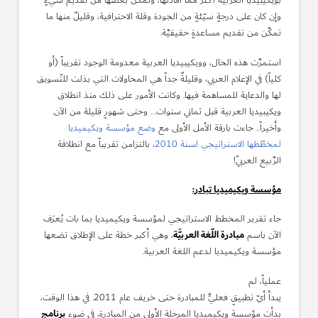
بويكيبيديا العربية أكثر ممَّا أفادتها، وتمكَّن بعضها من تقديم شيءٍ
وإن كان على درجةٍ سيّئةٍ من الجودة وقلة الاحترافية، وقليلٌ منها ما
تمكَّن من تقديم مساعدةٍ حقيقيَّة.
استمرَّت هذه الحال، وويكيبيديا العربية معدومة الوجود تقريباً (أو
كلياً) في الإعلام العربي، وقليلةٌ جداً هي المحاولات التي بذلت للتّسويق
لها والدعاية للمساهمة فيها. وكانت الأمور على ذلك منذ انطلاق
ويكيبيديا العربية قبل ثماني سنوات… وحتى شهورٍ قليلة من الآن.
وأخيراً.. جاءت بارقة الأمل الأولى مع
وضع مؤسسة ويكيميديا
لمخطّطها الاستراتيجي لسنة 2010
، بالتزامن تقريباً مع انطلاقة
الرَّبيع العربيّ!
مؤسسة ويكيميديا تبادر:
جاء تقرير المخطط الاستراتيجي لمؤسسة ويكيميديا بما بات يُعرَف
مبادرة اللّغة العربيَّة
الآن باسم
، وهي أكبر خطة على الإطلاق تضعها
مؤسسة ويكيميديا لدعم اللغة العربية.
عملياً، لم
يبدأ أيّ تطبيقٍ فعليٍّ للمبادرة حتى خريف عام 2011. في هذا الوقت،
برنامج
بدأت مؤسسة ويكيميديا المرحلة الأولى من المبادرة، في ضوء