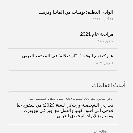
الوادي العظيم: يوميات من ألمانيا وفرنسا
23 أكتوبر، 2022
مراجعة عام 2021
2 يناير، 2022
عن “تضييع الوقت” و”استغلاله” في المجتمع العربي
1 فبراير، 2021
أحدث التعليقات
أنا لم أنساكم: إحياء جائزة المحبوب (38) - مدونة م.طارق الموصللي
على
تجاربي الشخصية ورحلاتي لسنة 2025: من سفوح جبل
فوجي إلى أسود كينيا والعمل مع أوبر في نيويورك
ومشاريع لإثراء المحتوى العربي
عباد ديرانية
على